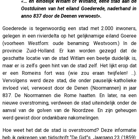
«… en eindelijk Witlam of Wiltland, eene stad aan de
Oostduinen van het eiland Goederede, naderhand in
anno 837 door de Deenen verwoest».
Goederede is tegenwoordig een stad met 2.000 inwoners,
gelegen in een rivierdelta op het gelijknamige eiland Goeree
(voorheen Westforn: oude benaming: Westvoorn.) In de
provincie Zuid-Holland. Er kan worden gezegd dat de
geschatte locatie van de stad Witlam een beetje duidelijk is,
maar er is zelfs geen hint van de stad zelf. Het lijkt erop dat
er een Romeins fort was (wie zou eraan twijfelen! ...).
Vervolgens werd deze stad, die onder pauselijk-katholieke
invloed viel, verwoest door de Denen (Noormannen) in jaar
837. De Noormannen die Rome haatten. En later, na een
nieuwe overstroming, verdween de stad uiteindelijk onder de
aanval van de golven van de Noordzee. En zijn geheugen
werd gewist door ondankbare nakomelingen.
Hoe weet het dat de stad is overstroomd? Deze informatie
heb ik gekregen van tijdschrift “De Gid”s. Jaargang 23 (1859):