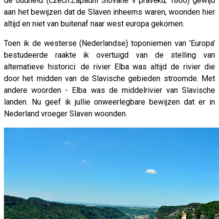
de oudheid."(czech.Západní Slované v pravěku; 1860) gewijd
aan het bewijzen dat de Slaven inheems waren, woonden hier
altijd en niet van buitenaf naar west europa gekomen.
Toen ik de westerse (Nederlandse) toponiemen van 'Europa'
bestudeerde raakte ik overtuigd van de stelling van
alternatieve historici: de rivier Elba was altijd de rivier die
door het midden van de Slavische gebieden stroomde. Met
andere woorden - Elba was de middelrivier van Slavische
landen. Nu geef ik jullie onweerlegbare bewijzen dat er in
Nederland vroeger Slaven woonden.