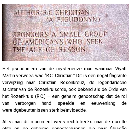
Het pseudoniem van de mysterieuze man waarnaar Wyatt
Martin verwees was “R.C. Christian.” Dit is een nogal flagrante
verwijzing naar Christian Rosenkreuz, de legendarische
stichter van de Rozenkruisorde, ook bekend als de Orde van
het Rozenkruis (R.C.) – een geheim genootschap dat de rol
van verborgen hand speelde en eeuwenlang de
wereldgebeurtenissen sterk beïnvloedde.
Alles aan dit monument wees rechtstreeks naar de occulte
elite en de geheime genootschappen die haar filosofie