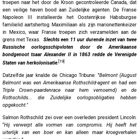
troepen naar het door de Kroon gecontroleerde Canada, dat
een veilige haven bood aan Zuidelijke agenten. De Franse
Napoleon III installeerde het Oostenrijkse Habsburgse
familielid aartshertog Maximiliaan als zijn marionettenkeizer
in Mexico, waar Franse troepen zich verzamelden aan de
grens met Texas
.
Slechts een 11 uur durende inzet van twee
Russische oorlogsschipvloten door de Amerikaanse
bondgenoot tsaar Alexander II in 1863 redde de Verenigde
[19]
Staten van herkolonisatie
.
Datzelfde jaar knalde de Chicago Tribune: "
Belmont (August
Belmont was een Amerikaanse Rothschild-agent en had een
Triple Crown-paardenrace naar hem vernoemd) en de
Rothschilds... die Zuidelijke oorlogsobligaties hebben
opgekocht.
"
Salmon Rothschild zei over een overleden president Lincoln:
“
Hij verwerpt alle vormen van compromis. Hij heeft het
uiterlijk van een boer en kan alleen maar kroegverhalen