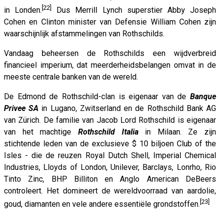
[22]
in Londen.
Dus Merrill Lynch superstier Abby Joseph
Cohen en Clinton minister van Defensie William Cohen zijn
waarschijnlijk afstammelingen van Rothschilds.
Vandaag beheersen de Rothschilds een wijdverbreid
financieel imperium, dat meerderheidsbelangen omvat in de
meeste centrale banken van de wereld.
De Edmond de Rothschild-clan is eigenaar van de
Banque
Privee SA
in Lugano, Zwitserland en de Rothschild Bank AG
van Zürich. De familie van Jacob Lord Rothschild is eigenaar
van het machtige
Rothschild Italia
in Milaan. Ze zijn
stichtende leden van de exclusieve $ 10 biljoen Club of the
Isles - die de reuzen Royal Dutch Shell, Imperial Chemical
Industries, Lloyds of London, Unilever, Barclays, Lonrho, Rio
Tinto Zinc, BHP Billiton en Anglo American DeBeers
controleert. Het domineert de wereldvoorraad van aardolie,
[23]
goud, diamanten en vele andere essentiële grondstoffen.