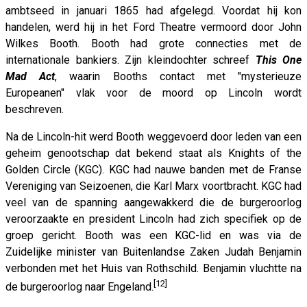
ambtseed in januari 1865 had afgelegd. Voordat hij kon
handelen, werd hij in het Ford Theatre vermoord door John
Wilkes Booth. Booth had grote connecties met de
internationale bankiers. Zijn kleindochter schreef
This One
Mad Act
, waarin Booths contact met "mysterieuze
Europeanen" vlak voor de moord op Lincoln wordt
beschreven.
Na de Lincoln-hit werd Booth weggevoerd door leden van een
geheim genootschap dat bekend staat als Knights of the
Golden Circle (KGC). KGC had nauwe banden met de Franse
Vereniging van Seizoenen, die Karl Marx voortbracht. KGC had
veel van de spanning aangewakkerd die de burgeroorlog
veroorzaakte en president Lincoln had zich specifiek op de
groep gericht. Booth was een KGC-lid en was via de
Zuidelijke minister van Buitenlandse Zaken Judah Benjamin
verbonden met het Huis van Rothschild. Benjamin vluchtte na
[12]
de burgeroorlog naar Engeland.