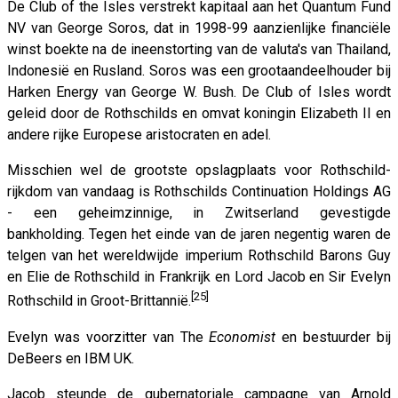
De Club of the Isles verstrekt kapitaal aan het Quantum Fund
NV van George Soros, dat in 1998-99 aanzienlijke financiële
winst boekte na de ineenstorting van de valuta's van Thailand,
Indonesië en Rusland. Soros was een grootaandeelhouder bij
Harken Energy van George W. Bush. De Club of Isles wordt
geleid door de Rothschilds en omvat koningin Elizabeth II en
andere rijke Europese aristocraten en adel.
Misschien wel de grootste opslagplaats voor Rothschild-
rijkdom van vandaag is Rothschilds Continuation Holdings AG
- een geheimzinnige, in Zwitserland gevestigde
bankholding. Tegen het einde van de jaren negentig waren de
telgen van het wereldwijde imperium Rothschild Barons Guy
en Elie de Rothschild in Frankrijk en Lord Jacob en Sir Evelyn
[25]
Rothschild in Groot-Brittannië.
Evelyn was voorzitter van The
Economist
en bestuurder bij
DeBeers en IBM UK.
Jacob steunde de gubernatoriale campagne van Arnold