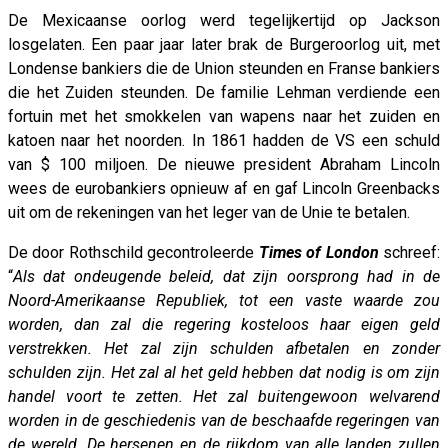
De Mexicaanse oorlog werd tegelijkertijd op Jackson
losgelaten. Een paar jaar later brak de Burgeroorlog uit, met
Londense bankiers die de Union steunden en Franse bankiers
die het Zuiden steunden. De familie Lehman verdiende een
fortuin met het smokkelen van wapens naar het zuiden en
katoen naar het noorden. In 1861 hadden de VS een schuld
van $ 100 miljoen. De nieuwe president Abraham Lincoln
wees de eurobankiers opnieuw af en gaf Lincoln Greenbacks
uit om de rekeningen van het leger van de Unie te betalen.
De door Rothschild gecontroleerde
Times of London
schreef:
“
Als dat ondeugende beleid, dat zijn oorsprong had in de
Noord-Amerikaanse Republiek, tot een vaste waarde zou
worden, dan zal die regering kosteloos haar eigen geld
verstrekken. Het zal zijn schulden afbetalen en zonder
schulden zijn. Het zal al het geld hebben dat nodig is om zijn
handel voort te zetten. Het zal buitengewoon welvarend
worden in de geschiedenis van de beschaafde regeringen van
de wereld. De hersenen en de rijkdom van alle landen zullen