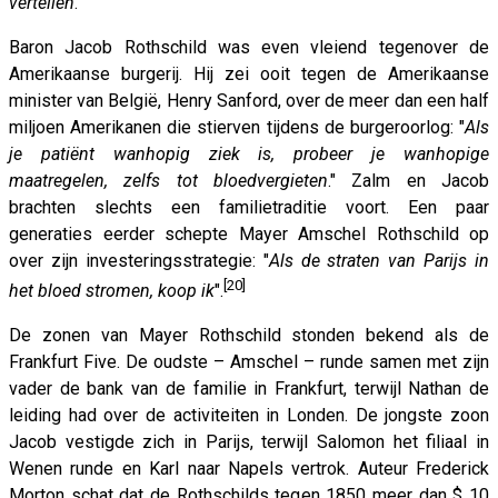
vertellen
.”
Baron Jacob Rothschild was even vleiend tegenover de
Amerikaanse burgerij. Hij zei ooit tegen de Amerikaanse
minister van België, Henry Sanford, over de meer dan een half
miljoen Amerikanen die stierven tijdens de burgeroorlog: "
Als
je patiënt wanhopig ziek is, probeer je wanhopige
maatregelen, zelfs tot bloedvergieten
." Zalm en Jacob
brachten slechts een familietraditie voort. Een paar
generaties eerder schepte Mayer Amschel Rothschild op
over zijn investeringsstrategie: "
Als de straten van Parijs in
[20]
het bloed stromen, koop ik
".
De zonen van Mayer Rothschild stonden bekend als de
Frankfurt Five. De oudste – Amschel – runde samen met zijn
vader de bank van de familie in Frankfurt, terwijl Nathan de
leiding had over de activiteiten in Londen. De jongste zoon
Jacob vestigde zich in Parijs, terwijl Salomon het filiaal in
Wenen runde en Karl naar Napels vertrok. Auteur Frederick
Morton schat dat de Rothschilds tegen 1850 meer dan $ 10