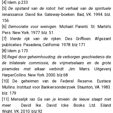
[4] Idem. p.233
[5]
De opstand van de robot: het verhaal van de spirituele
renaissance
. David Ike. Gateway-boeken. Bad, VK. 1994. blz.
156
[6]
Democratie voor weinigen
. Michaël Parenti. St. Martin's
Pers. New York. 1977. blz. 51
[7]
Vierde rijk van de rijken
. Des Griffioen. Afgezant
publicaties. Pasadena, Californië. 1978. blz.171
[8] Idem. p.173
[9]
Regel door geheimhouding: de verborgen geschiedenis die
de trilaterale commissie, de vrijmetselaars en de grote
piramides met elkaar verbindt
. Jim Marrs. Uitgeverij
HarperCollins. New York. 2000. blz.68
[10] De geheimen van de Federal Reserve. Eustace
Mullins. Instituut voor Bankiersonderzoek. Staunton, VA. 1983.
blz. 179
[11]
Menselijk ras Ga van je knieën: de leeuw slaapt niet
meer
. David Ike. David Icke Books Ltd. Eiland
Wight. VK. 2010. blz.92