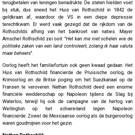
terugbetalen van leningen benadrukte. De staten hielden voet
bij stuk, dus sneed het Huis van Rothschild in 1842 de
geldkraan af, waardoor de VS in een diepe depressie
terechtkwam. Er werd vaak gezegd dat de rijkdom van de
Rothschilds afhing van het bankroet van naties. Mayer
Amschel Rothschild zei ooit: "
Het kan me niet schelen wie de
politieke zaken van een land controleert, zolang ik haar valuta
maar beheers
".
Oorlog heeft het familiefortuin ook geen kwaad gedaan. Het
Huis van Rothschild financierde de Pruisische oorlog, de
Krimoorlog en de Britse poging om het Suezkanaal op de
Fransen te veroveren. Nathan Rothschild deed een enorme
financiële weddenschap op Napoleon tijdens de Slag bij
Waterloo, terwijl hij ook de campagne van de hertog van
Wellington op het schiereiland
tegen
Napoleon
financierde. Zowel de Mexicaanse oorlog als de burgeroorlog
waren goudmijnen voor het gezin.