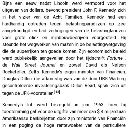
Bijna een eeuw nadat Lincoln werd vermoord voor het
uitgeven van dollars, bevond president John F. Kennedy zich
in het vizier van de Acht Families. Kennedy had een
hardhandig optreden tegen belastingparadijzen op zee
aangekondigd en had verhogingen van de belastingtarieven
voor grote olie- en mijnbouwbedrijven voorgesteld. Hij
steunde het wegwerken van mazen in de belastingwetgeving
die de superrijken ten goede komen. Zijn economisch beleid
werd publiekelijk aangevallen door het tijdschrift
Fortune
,
de
Wall Street Journal
en zowel David als Nelson
Rockefeller. Zelfs Kennedy's eigen minister van Financiën,
Douglas Dillon, die afkomstig was van de door UBS Warburg
gecontroleerde investeringsbank Dillon Read, sprak zich uit
[13]
tegen de JFK-voorstellen.
Kennedy's lot werd bezegeld in juni 1963 toen hij
toestemming gaf voor de uitgifte van meer dan $ 4 miljard aan
Amerikaanse bankbiljetten door zijn ministerie van Financiën
in een poging de hoge rentewoeker van de particuliere