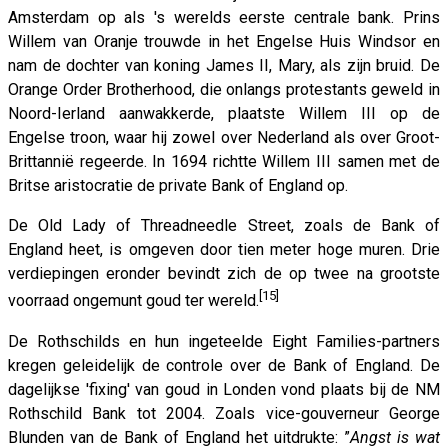
Amsterdam op als 's werelds eerste centrale bank. Prins
Willem van Oranje trouwde in het Engelse Huis Windsor en
nam de dochter van koning James II, Mary, als zijn bruid. De
Orange Order Brotherhood, die onlangs protestants geweld in
Noord-Ierland aanwakkerde, plaatste Willem III op de
Engelse troon, waar hij zowel over Nederland als over Groot-
Brittannië regeerde. In 1694 richtte Willem III samen met de
Britse aristocratie de private Bank of England op.
De Old Lady of Threadneedle Street, zoals de Bank of
England heet, is omgeven door tien meter hoge muren. Drie
verdiepingen eronder bevindt zich de op twee na grootste
[15]
voorraad ongemunt goud ter wereld.
De Rothschilds en hun ingeteelde Eight Families-partners
kregen geleidelijk de controle over de Bank of England. De
dagelijkse 'fixing' van goud in Londen vond plaats bij de NM
Rothschild Bank tot 2004. Zoals vice-gouverneur George
Blunden van de Bank of England het uitdrukte: ”
Angst is wat