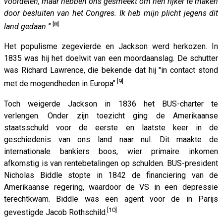
voordelen, maar hebben ons gesmeekt om hen rijker te maken
door besluiten van het Congres. Ik heb mijn plicht jegens dit
[8]
land gedaan.
”
Het populisme zegevierde en Jackson werd herkozen. In
1835 was hij het doelwit van een moordaanslag. De schutter
was Richard Lawrence, die bekende dat hij "in contact stond
[9]
met de mogendheden in Europa".
Toch weigerde Jackson in 1836 het BUS-charter te
verlengen. Onder zijn toezicht ging de Amerikaanse
staatsschuld voor de eerste en laatste keer in de
geschiedenis van ons land naar nul. Dit maakte de
internationale bankiers boos, wier primaire inkomen
afkomstig is van rentebetalingen op schulden. BUS-president
Nicholas Biddle stopte in 1842 de financiering van de
Amerikaanse regering, waardoor de VS in een depressie
terechtkwam. Biddle was een agent voor de in Parijs
[10]
gevestigde Jacob Rothschild.