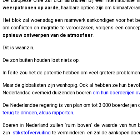
De Europese Unie zal zich aansluiten bij een internationale
weerpatronen op aarde,
haalbare opties zijn om klimaatveran
Het blok zal woensdag een raamwerk aankondigen voor het beo
om conflicten en migratie te veroorzaken, volgens een conc
opnieuw ontwerpen van de atmosfeer
.
Dit is waanzin.
De zon buiten houden lost niets op.
In feite zou het de potentie hebben om veel grotere probleme
Maar de globalisten zijn wanhopig. Ook al hebben ze hun bev
Nederlandse overheid duizenden boeren
om hun boerderijen o
De Nederlandse regering is van plan om tot 3.000 boerderijen
terug te dringen, aldus rapporten.
Boeren in Nederland zullen "ruim boven" de waarde van hun b
zijn
stikstofvervuiling
te verminderen en zal de aankopen doen