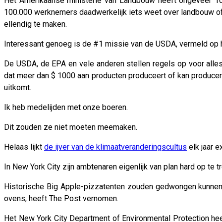
Het Amerikaanse ministerie van Landbouw heeft ongeveer 10
100.000 werknemers daadwerkelijk iets weet over landbouw of 
ellendig te maken.
Interessant genoeg is de #1 missie van de USDA, vermeld op ha
De USDA, de EPA en vele anderen stellen regels op voor alles
dat meer dan $ 1000 aan producten produceert of kan produceren
uitkomt.
Ik heb medelijden met onze boeren.
Dit zouden ze niet moeten meemaken.
Helaas lijkt
de ijver van de klimaatveranderingscultus
elk jaar e
In New York City zijn ambtenaren eigenlijk van plan hard op te
Historische Big Apple-pizzatenten zouden gedwongen kunnen 
ovens, heeft The Post vernomen.
Het New York City Department of Environmental Protection h