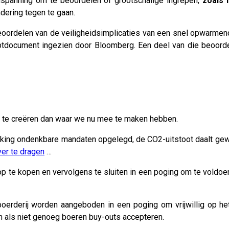
 inspanning om te beoordelen of grootschalige ingrepen,
zoals 
dering tegen te gaan.
ordelen van de veiligheidsimplicaties van een snel opwarmende
eptdocument ingezien door Bloomberg. Een deel van die beoord
n te creëren dan waar we nu mee te maken hebben.
olking ondenkbare mandaten opgelegd, de CO2-uitstoot daalt gew
ver te dragen
…
 op te kopen en vervolgens te sluiten in een poging om te vold
oerderij worden aangeboden in een poging om vrijwillig op he
 als niet genoeg boeren buy-outs accepteren.