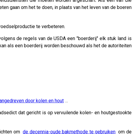
eidsdiensten die moeten worden afgeschaft. Als een van die
en gaan om het te doen, in plaats van het leven van de boeren
voedselproductie te verbeteren.
olgens de regels van de USDA een "boerderij" elk stuk land is
 kan als een boerderij worden beschouwd als het de autoriteiten
angedreven door kolen en hout
…
edict dat gericht is op vervuilende kolen- en houtgestookte
plichten om
de decennia-oude bakmethode te gebruiken
om de