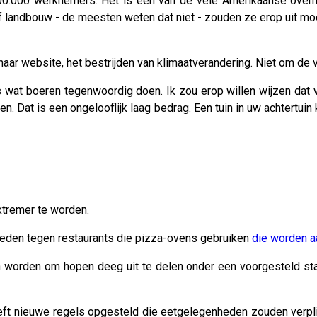
0.000 werknemers. Het is een van de vele Amerikaanse overh
landbouw - de meesten weten dat niet - zouden ze erop uit moet
ar website, het bestrijden van klimaatverandering. Niet om de 
 wat boeren tegenwoordig doen. Ik zou erop willen wijzen dat v
. Dat is een ongelooflijk laag bedrag. Een tuin in uw achtertuin
xtremer te worden.
 treden tegen restaurants die pizza-ovens gebruiken
die worden a
worden om hopen deeg uit te delen onder een voorgesteld stads
eeft nieuwe regels opgesteld die eetgelegenheden zouden ver