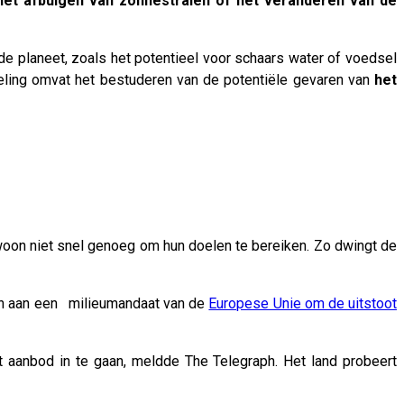
het afbuigen van zonnestralen of het veranderen van de
 planeet, zoals het potentieel voor schaars water of voedsel
eling omvat het bestuderen van de potentiële gevaren van
het
oon niet snel genoeg om hun doelen te bereiken. Zo dwingt de
oen aan een milieumandaat van de
Europese Unie om de uitstoot
t aanbod in te gaan, meldde The Telegraph. Het land probeert