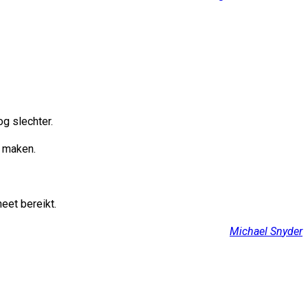
g slechter.
e maken.
eet bereikt.
Michael
Sn
yder