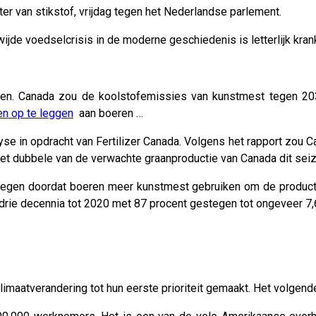
ter van stikstof, vrijdag tegen het Nederlandse parlement.
jde voedselcrisis in de moderne geschiedenis is letterlijk kran
elen. Canada zou de koolstofemissies van kunstmest tegen 2
n op te leggen
aan boeren …
analyse in opdracht van Fertilizer Canada. Volgens het rapport zo
 het dubbele van de verwachte graanproductie van Canada dit sei
egen doordat boeren meer kunstmest gebruiken om de producti
rie decennia tot 2020 met 87 procent gestegen tot ongeveer 7,6
klimaatverandering tot hun eerste prioriteit gemaakt. Het volge