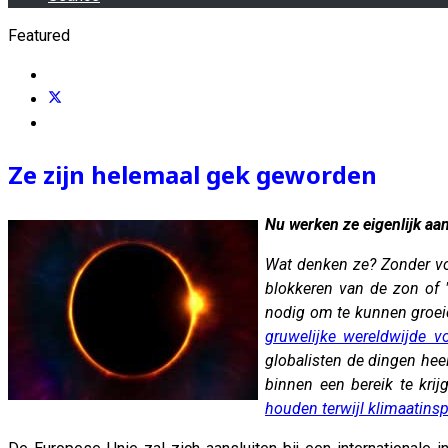
Featured
Ze zijn helemaal gek geworden
Nu werken ze eigenlijk aa
Wat denken ze? Zonder vol
blokkeren van de zon of 
nodig om te kunnen groe
gruwelijke wereldwijde vo
globalisten de dingen hee
binnen een bereik te kri
houden terwijl klimaatins