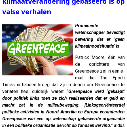
klimaatverandering gebaseerd is op
valse verhalen
Prominente
wetenschapper bevestigt
bewering dat er 'geen
klimaatnoodsituatie' is
Patrick Moore, één van
de oprichters van
Greenpeace zei in een e-
mail die The Epoch
Times in handen kreeg dat zijn redenen om Greenpeace te
verlaten heel duidelijk waren: “
Greenpeace werd ‘gekaapt’
door politiek links toen ze zich realiseerden dat er geld en
macht zat in de milieubeweging. [Linksgeoriënteerde]
politieke activisten in Noord-Amerika en Europa veranderden
Greenpeace van een op wetenschap gebaseerde organisatie
in een politieke organisatie gericht op fondsenwerving,
” aldus