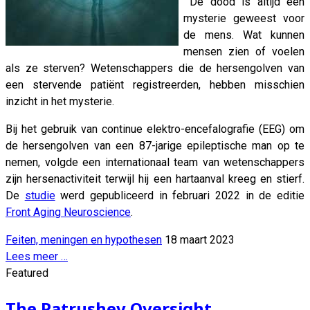
De dood is altijd een
mysterie geweest voor
de mens. Wat kunnen
mensen zien of voelen
als ze sterven? Wetenschappers die de hersengolven van
een stervende patiënt registreerden, hebben misschien
inzicht in het mysterie.
Bij het gebruik van continue elektro-encefalografie (EEG) om
de hersengolven van een 87-jarige epileptische man op te
nemen, volgde een internationaal team van wetenschappers
zijn hersenactiviteit terwijl hij een hartaanval kreeg en stierf.
De
studie
werd gepubliceerd in februari 2022 in de editie
Front Aging Neuroscience
.
Feiten, meningen en hypothesen
18 maart 2023
Lees meer …
Featured
The Patrushev Oversight