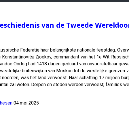
geschiedenis van de Tweede Wereldoor
 Russische Federatie haar belangrijkste nationale feestdag, Over
 Konstantinovitsj Zjoekov, commandant van het 1e Wit-Russische
landse Oorlog had 1418 dagen geduurd van onvoorstelbaar geweld
estelijke buitenwijken van Moskou tot de westelijke grenzen va
et noorden, was het land verwoest. Naar schatting 17 miljoen b
aantal zal weten. Dorpen en steden werden verwoest; families 
thesen
04 mei 2025