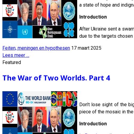
a state of hope and indign
Introduction
After Ukraine sent a swarm
due to the targets chosen 
Feiten, meningen en hypothesen
17 maart 2025
Lees meer …
Featured
The War of Two Worlds. Part 4
Don’t lose sight of the b
piece of the mosaic in the
Introduction