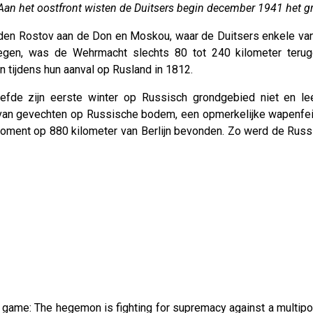
. Aan het oostfront wisten de Duitsers begin december 1941 het g
en Rostov aan de Don en Moskou, waar de Duitsers enkele van 
egen, was de Wehrmacht slechts 80 tot 240 kilometer terug
n tijdens hun aanval op Rusland in 1812.
fde zijn eerste winter op Russisch grondgebied niet en l
 van gevechten op Russische bodem, een opmerkelijke wapenfeit
moment op 880 kilometer van Berlijn bevonden. Zo werd de Russ
ig game: The hegemon is fighting for supremacy against a multip