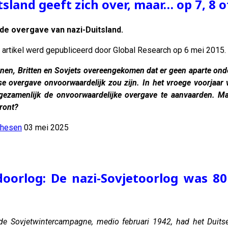
sland geeft zich over, maar… op 7, 8 o
de overgave van nazi-Duitsland.
t artikel werd gepubliceerd door Global Research op 6 mei 2015
nen, Britten en Sovjets overeengekomen dat er geen aparte ond
itse overgave onvoorwaardelijk zou zijn. In het vroege voorjaa
gezamenlijk de onvoorwaardelijke overgave te aanvaarden. Ma
front?
thesen
03 mei 2025
orlog: De nazi-Sovjetoorlog was 80
de Sovjetwintercampagne, medio februari 1942, had het Duits