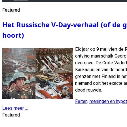
Featured
Het Russische V-Day-verhaal (of de 
hoort)
Elk jaar op 9 mei viert de
ontving maarschalk Georgi
overgave. De Grote Vader
Kaukasus en van de noordw
grenzen met Finland in h
niemand ooit het exacte 
dood rouwde.
Feiten, meningen en hypo
Lees meer …
Featured