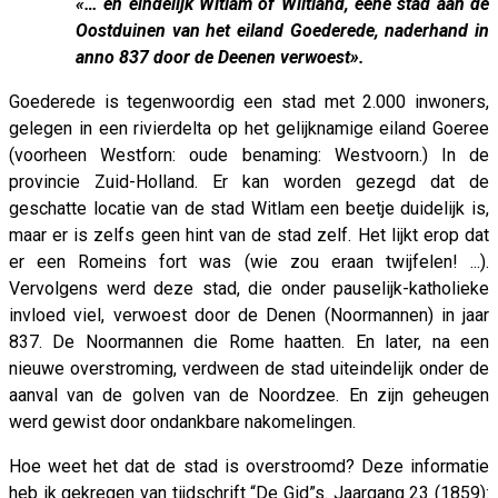
«… en eindelijk Witlam of Wiltland, eene stad aan de
Oostduinen van het eiland Goederede, naderhand in
anno 837 door de Deenen verwoest».
Goederede is tegenwoordig een stad met 2.000 inwoners,
gelegen in een rivierdelta op het gelijknamige eiland Goeree
(voorheen Westforn: oude benaming: Westvoorn.) In de
provincie Zuid-Holland. Er kan worden gezegd dat de
geschatte locatie van de stad Witlam een beetje duidelijk is,
maar er is zelfs geen hint van de stad zelf. Het lijkt erop dat
er een Romeins fort was (wie zou eraan twijfelen! ...).
Vervolgens werd deze stad, die onder pauselijk-katholieke
invloed viel, verwoest door de Denen (Noormannen) in jaar
837. De Noormannen die Rome haatten. En later, na een
nieuwe overstroming, verdween de stad uiteindelijk onder de
aanval van de golven van de Noordzee. En zijn geheugen
werd gewist door ondankbare nakomelingen.
Hoe weet het dat de stad is overstroomd? Deze informatie
heb ik gekregen van tijdschrift “De Gid”s. Jaargang 23 (1859):