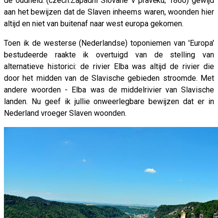
de oudheid."(czech.Západní Slované v pravěku; 1860) gewijd
aan het bewijzen dat de Slaven inheems waren, woonden hier
altijd en niet van buitenaf naar west europa gekomen.
Toen ik de westerse (Nederlandse) toponiemen van 'Europa'
bestudeerde raakte ik overtuigd van de stelling van
alternatieve historici: de rivier Elba was altijd de rivier die
door het midden van de Slavische gebieden stroomde. Met
andere woorden - Elba was de middelrivier van Slavische
landen. Nu geef ik jullie onweerlegbare bewijzen dat er in
Nederland vroeger Slaven woonden.