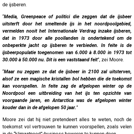
de ijsberen.
“
Media, Greenpeace of politici die zeggen dat de ijsbeer
uitsterft door het smeltende ijs in het noordpoolgebied,
vermelden nooit het Internationale Verdrag inzake ijsberen,
dat in 1973 door alle poollanden is ondertekend om de
onbeperkte jacht op ijsberen te verbieden. In feite is de
ijsbeerpopulatie toegenomen van 6.000 à 8.000 in 1973 tot
30.000 à 50.000 nu. Dit is een vaststaand feit
”, zei Moore.
“
Maar nu zeggen ze dat de ijsbeer in 2100 zal uitsterven,
alsof ze een magische kristallen bol hebben die de toekomst
kan voorspellen. In feite zag de afgelopen winter op de
Noordpool een uitbreiding van het ijs ten opzichte van
voorgaande jaren, en Antarctica was de afgelopen winter
kouder dan in de afgelopen 50 jaar.
”
Moore zei dat hij niet pretendeert alles te weten, noch de
toekomst vol vertrouwen te kunnen voorspellen, zoals velen
in de “klimaatnood”-business beweren te kunnen doen.