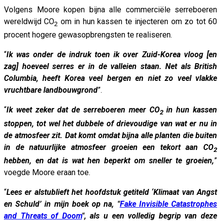
Volgens Moore kopen bijna alle commerciële serreboeren
wereldwijd CO
om in hun kassen te injecteren om zo tot 60
2
procent hogere gewasopbrengsten te realiseren.
“
Ik was onder de indruk toen ik over Zuid-Korea vloog [en
zag] hoeveel serres er in de valleien staan. Net als British
Columbia, heeft Korea veel bergen en niet zo veel vlakke
vruchtbare landbouwgrond
”.
“
Ik weet zeker dat de serreboeren meer CO
in hun kassen
2
stoppen, tot wel het dubbele of drievoudige van wat er nu in
de atmosfeer zit. Dat komt omdat bijna alle planten die buiten
in de natuurlijke atmosfeer groeien een tekort aan CO
2
hebben, en dat is wat hen beperkt om sneller te groeien,
”
voegde Moore eraan toe.
“
Lees er alstublieft het hoofdstuk getiteld ‘Klimaat van Angst
en Schuld’ in mijn boek op na, "
Fake Invisible Catastrophes
and Threats of Doom
", als u een volledig begrip van deze