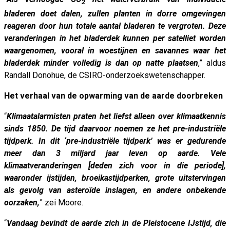
2
bladeren doet dalen, zullen planten in dorre omgevingen
reageren door hun totale aantal bladeren te vergroten. Deze
veranderingen in het bladerdek kunnen per satelliet worden
waargenomen, vooral in woestijnen en savannes waar het
bladerdek minder volledig is dan op natte plaatsen
,” aldus
Randall Donohue, de CSIRO-onderzoekswetenschapper.
Het verhaal van de opwarming van de aarde doorbreken
“
Klimaatalarmisten praten het liefst alleen over klimaatkennis
sinds 1850. De tijd daarvoor noemen ze het pre-industriële
tijdperk. In dit ‘pre-industriële tijdperk’ was er gedurende
meer dan 3 miljard jaar leven op aarde. Vele
klimaatveranderingen [deden zich voor in die periode],
waaronder ijstijden, broeikastijdperken, grote uitstervingen
als gevolg van asteroïde inslagen, en andere onbekende
oorzaken,
” zei Moore.
“
Vandaag bevindt de aarde zich in de Pleistocene IJstijd, die