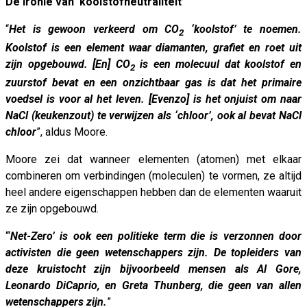
De ironie van ‘koolstofneutraliteit’
“
Het is gewoon verkeerd om CO
‘koolstof’ te noemen.
2
Koolstof is een element waar diamanten, grafiet en roet uit
zijn opgebouwd. [En] CO
is een molecuul dat koolstof en
2
zuurstof bevat en een onzichtbaar gas is dat het primaire
voedsel is voor al het leven. [Evenzo] is het onjuist om naar
NaCl (keukenzout) te verwijzen als ‘chloor’, ook al bevat NaCl
chloor
”, aldus Moore.
Moore zei dat wanneer elementen (atomen) met elkaar
combineren om verbindingen (moleculen) te vormen, ze altijd
heel andere eigenschappen hebben dan de elementen waaruit
ze zijn opgebouwd.
“‘
Net-Zero’ is ook een politieke term die is verzonnen door
activisten die geen wetenschappers zijn. De topleiders van
deze kruistocht zijn bijvoorbeeld mensen als Al Gore,
Leonardo DiCaprio, en Greta Thunberg, die geen van allen
wetenschappers zijn.
”