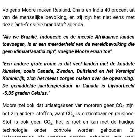
Volgens Moore maken Rusland, China en India 40 procent uit
van de menselijke bevolking, en zij zijn het niet eens met
deze ‘anti-fossiele brandstof’ agenda.
“
Als we Brazilië, Indonesië en de meeste Afrikaanse landen
toevoegen, is er een meerderheid van de wereldbevolking die
geen klimaatfanatici zijn”, voegde Moore eraan toe
”.
“
Een andere grote ironie is dat veel landen met de koudste
klimaten, zoals Canada, Zweden, Duitsland en het Verenigd
Koninkrijk, zich het meest zorgen maken over de opwarming.
De gemiddelde jaartemperatuur in Canada is bijvoorbeeld
-5,35 graden Celsius.
”
Moore zei ook dat uitlaatgassen van motoren geen CO
zijn;
2
het zijn andere stoffen, want CO
is onzichtbaar en reukloos.
2
Stof is ook geen CO
; het is roet en kan met de huidige
2
technologie onder controle worden gehouden. En