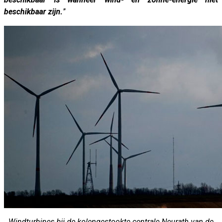
beschikbaar zijn.
”
Windturbines bij de kolengestookte centrale Neurath van de