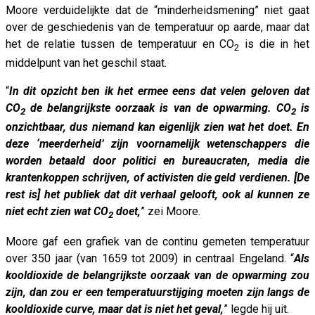
Moore verduidelijkte dat de “minderheidsmening” niet gaat
over de geschiedenis van de temperatuur op aarde, maar dat
het de relatie tussen de temperatuur en CO
is die in het
2
middelpunt van het geschil staat.
“
In dit opzicht ben ik het ermee eens dat velen geloven dat
CO
de belangrijkste oorzaak is van de opwarming. CO
is
2
2
onzichtbaar, dus niemand kan eigenlijk zien wat het doet. En
deze ‘meerderheid’ zijn voornamelijk wetenschappers die
worden betaald door politici en bureaucraten, media die
krantenkoppen schrijven, of activisten die geld verdienen. [De
rest is] het publiek dat dit verhaal gelooft, ook al kunnen ze
niet echt zien wat CO
doet,
” zei Moore.
2
Moore gaf een grafiek van de continu gemeten temperatuur
over 350 jaar (van 1659 tot 2009) in centraal Engeland. “
Als
kooldioxide de belangrijkste oorzaak van de opwarming zou
zijn, dan zou er een temperatuurstijging moeten zijn langs de
kooldioxide curve, maar dat is niet het geval,
” legde hij uit.