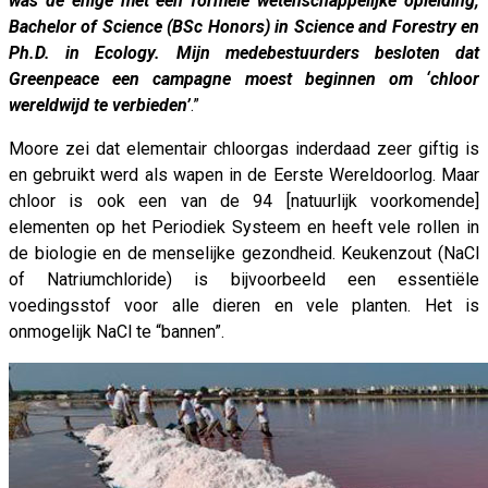
was de enige met een formele wetenschappelijke opleiding,
Bachelor of Science (BSc Honors) in Science and Forestry en
Ph.D. in Ecology. Mijn medebestuurders besloten dat
Greenpeace een campagne moest beginnen om ‘chloor
wereldwijd te verbieden’
.”
Moore zei dat elementair chloorgas inderdaad zeer giftig is
en gebruikt werd als wapen in de Eerste Wereldoorlog. Maar
chloor is ook een van de 94 [natuurlijk voorkomende]
elementen op het Periodiek Systeem en heeft vele rollen in
de biologie en de menselijke gezondheid. Keukenzout (NaCl
of Natriumchloride) is bijvoorbeeld een essentiële
voedingsstof voor alle dieren en vele planten. Het is
onmogelijk NaCl te “bannen”.