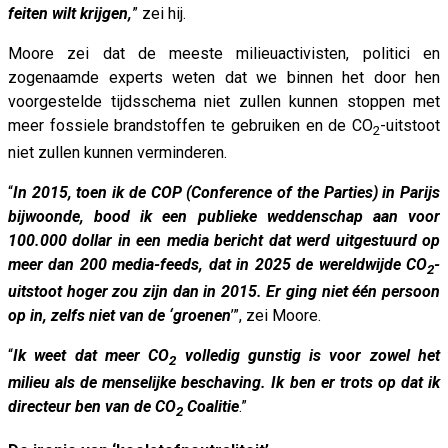
feiten wilt krijgen,
” zei hij.
Moore zei dat de meeste milieuactivisten, politici en
zogenaamde experts weten dat we binnen het door hen
voorgestelde tijdsschema niet zullen kunnen stoppen met
meer fossiele brandstoffen te gebruiken en de CO
-uitstoot
2
niet zullen kunnen verminderen.
“
In 2015, toen ik de COP (Conference of the Parties) in Parijs
bijwoonde, bood ik een publieke weddenschap aan voor
100.000 dollar in een media bericht dat werd uitgestuurd op
meer dan 200 media-feeds, dat in 2025 de wereldwijde CO
-
2
uitstoot hoger zou zijn dan in 2015. Er ging niet één persoon
op in, zelfs niet van de ‘groenen
’”, zei Moore.
“
Ik weet dat meer CO
volledig gunstig is voor zowel het
2
milieu als de menselijke beschaving. Ik ben er trots op dat ik
directeur ben van de CO
Coalitie
.”
2