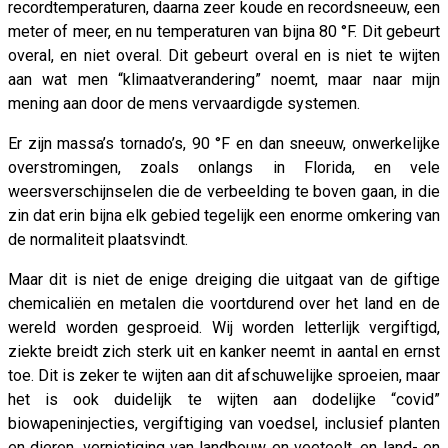
recordtemperaturen, daarna zeer koude en recordsneeuw, een
meter of meer, en nu temperaturen van bijna 80 °F. Dit gebeurt
overal, en niet overal. Dit gebeurt overal en is niet te wijten
aan wat men “klimaatverandering” noemt, maar naar mijn
mening aan door de mens vervaardigde systemen.
Er zijn massa’s tornado’s, 90 °F en dan sneeuw, onwerkelijke
overstromingen, zoals onlangs in Florida, en vele
weersverschijnselen die de verbeelding te boven gaan, in die
zin dat erin bijna elk gebied tegelijk een enorme omkering van
de normaliteit plaatsvindt.
Maar dit is niet de enige dreiging die uitgaat van de giftige
chemicaliën en metalen die voortdurend over het land en de
wereld worden gesproeid. Wij worden letterlijk vergiftigd,
ziekte breidt zich sterk uit en kanker neemt in aantal en ernst
toe. Dit is zeker te wijten aan dit afschuwelijke sproeien, maar
het is ook duidelijk te wijten aan dodelijke “covid”
biowapeninjecties, vergiftiging van voedsel, inclusief planten
en dieren, vernietiging van landbouw en veeteelt, en land- en