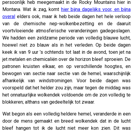
persoonlijk heb meegemaakt in de Rocky Mountains hier in
Montana. Wat ik zag, komt
hier bijna dagelijks voor, en bijna
overal
elders ook, maar ik heb beide dagen het hele verloop
van de chemische nep-wolkenbezetting en de daaruit
voortvloeiende atmosferische veranderingen gadegeslagen.
We hadden een zeldzame periode van volledig blauwe lucht,
hoewel niet zo blauw als in het verleden. Op beide dagen
keek ik van 9 uur ’s ochtends tot laat in de avond, toen jet na
jet metalen en chemicaliën over de horizon bleef sproeien. De
patronen kruisten elkaar, en op verschillende hoogtes, en
bewogen van sectie naar sectie van de hemel, waarschijnlijk
afhankelijk van windstromingen. Voor beide dagen was
voorspeld dat het helder zou zijn, maar tegen de middag was
het onnatuurlijke wolkendek voldoende om de zon volledig te
blokkeren; althans van gedeeltelijk tot zwaar.
Wat begon als een volledig heldere hemel, veranderde in een
door de mens gemaakt en breed wolkendek dat in de lucht
bleef hangen tot ik de lucht niet meer kon zien. Dit was