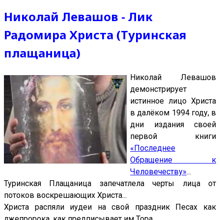
Николай Левашов - Лик
Радомира Христа (Туринская
плащаница)
Николай Левашов
демонстрирует
истинное лицо Христа
в далёком 1994 году, в
дни издания своей
первой книги
«Последнее
Обращение к
Человечеству»
...
Туринская Плащаница запечатлела черты лица от
потоков воскрешающих Христа...
Христа распяли иудеи на свой праздник Песах как
лжепророка, как предписывает им Тора...