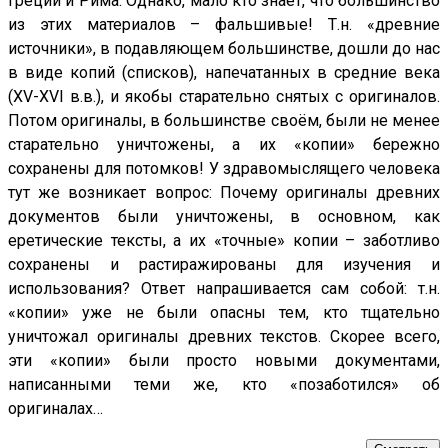
Греции и Рима. Однако, мало кто знает, что большинство
из этих материалов – фальшивые! Т.н. «древние
источники», в подавляющем большинстве, дошли до нас
в виде копий (списков), напечатанных в средние века
(XV-XVI в.в.), и якобы старательно снятых с оригиналов.
Потом оригиналы, в большинстве своём, были не менее
старательно уничтожены, а их «копии» бережно
сохранены для потомков! У здравомыслящего человека
тут же возникает вопрос: Почему оригиналы древних
документов были уничтожены, в основном, как
еретические тексты, а их «точные» копии – заботливо
сохранены и растиражированы для изучения и
использования? Ответ напрашивается сам собой: т.н.
«копии» уже не были опасны тем, кто тщательно
уничтожал оригиналы древних текстов. Скорее всего,
эти «копии» были просто новыми документами,
написанными теми же, кто «позаботился» об
оригиналах…