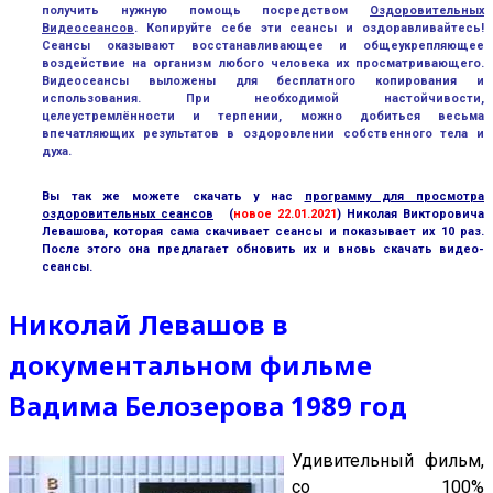
получить нужную помощь посредством
Оздоровительных
Видеосеансо
в
. Копируйте себе эти сеансы и оздоравливайтесь!
Сеансы оказывают восстанавливающее и общеукрепляющее
воздействие на организм любого человека их просматривающего.
Видеосеансы выложены для бесплатного копирования и
использования. При необходимой настойчивости,
целеустремлённости и терпении, можно добиться весьма
впечатляющих результатов в оздоровлении собственного тела и
духа.
Вы так же можете скачать у нас
программу для просмотра
оздоровительных сеансов
(
новое 22.01.2021
)
Николая Викторовича
Левашова, которая сама скачивает сеансы и показывает их 10 раз.
После этого она предлагает обновить их и вновь скачать видео-
сеансы.
Николай Левашов в
документальном фильме
Вадима Белозерова 1989 год
Удивительный фильм,
со 100%