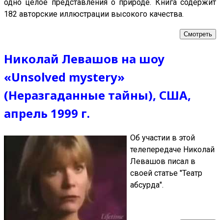
одно целое представления о природе. Книга содержит
182 авторские иллюстрации высокого качества.
Смотреть
Николай Левашов на шоу
«Unsolved mystery»
(Неразгаданные тайны), США,
апрель 1999 г.
Об участии в этой
телепередаче Николай
Левашов писал в
своей статье "Театр
абсурда".