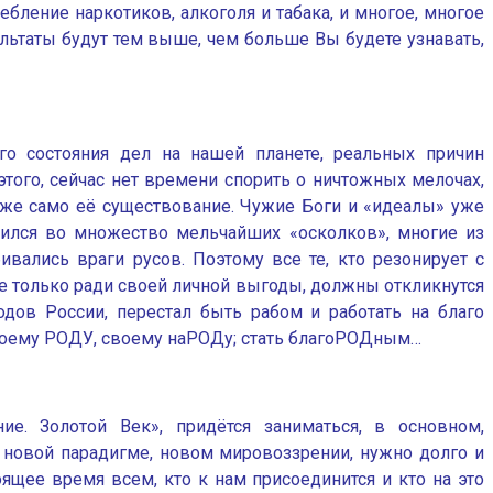
бление наркотиков, алкоголя и табака, и многое, многое
зультаты будут тем выше, чем больше Вы будете узнавать,
го состояния дел на нашей планете, реальных причин
того, сейчас нет времени спорить о ничтожных мелочах,
аже само её существование. Чужие Боги и «идеалы» уже
тился во множество мельчайших «осколков», многие из
ивались враги русов. Поэтому все те, кто резонирует с
а не только ради своей личной выгоды, должны откликнутся
дов России, перестал быть рабом и работать на благо
воему РОДУ, своему наРОДу; стать благоРОДным…
. Золотой Век», придётся заниматься, в основном,
о новой парадигме, новом мировоззрении, нужно долго и
щее время всем, кто к нам присоединится и кто на это