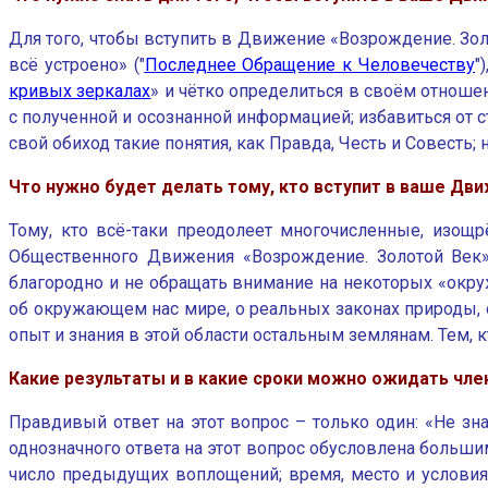
Для того, чтобы вступить в Движение «Возрождение. Зол
всё устроено» ("
Последнее Обращение к Человечеству
"
кривых зеркалах
» и чётко определиться в своём отноше
с полученной и осознанной информацией; избавиться от 
свой обиход такие понятия, как Правда, Честь и Совесть;
Что нужно будет делать тому, кто вступит в ваше Дв
Тому, кто всё-таки преодолеет многочисленные, изо
Общественного Движения «Возрождение. Золотой Век» п
благородно и не обращать внимание на некоторых «окр
об окружающем нас мире, о реальных законах природы, о 
опыт и знания в этой области остальным землянам. Тем, к
Какие результаты и в какие сроки можно ожидать чл
Правдивый ответ на этот вопрос – только один: «Не зн
однозначного ответа на этот вопрос обусловлена больши
число предыдущих воплощений; время, место и условия 