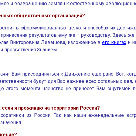
емле и возвращению землян к естественному эволюционн
ленных общественных организаций?
остоит в сформулированных целях и способах их достиже
принесения результатов ему же – руководству. Здесь же
олая Викторовича Левашова, изложенное в
его книгах
и н
 и просветления Знанием…
начит Вам присоединяться к Движению ещё рано. Вот, ког
ветственности будут для Вас важнее всех остальных дел, 
о этого момента членство не принесёт Вам ощутимой по
 если я проживаю на территории России?
соратники из России. Так как наши еженедельные встр
значения.
ижение?