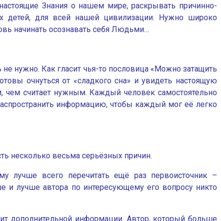
 настоящие Знания о нашем мире, раскрывать причинно-
их детей, для всей нашей цивилизации. Нужно широко
новь начинать осознавать себя Людьми…
ь не нужно. Как гласит чья-то пословица «Можно затащить
готовы очнуться от «сладкого сна» и увидеть настоящую
м, чем считает нужным. Каждый человек самостоятельно
 распространить информацию, чтобы каждый мог её легко
есть несколько весьма серьёзных причин.
 ему лучше всего перечитать ещё раз первоисточник –
ше и лучше автора по интересующему его вопросу никто
осит дополнительной информации. Автор, который больше