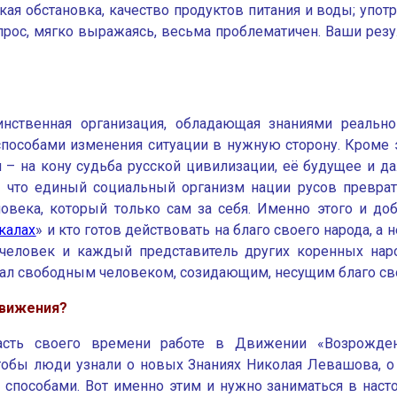
я обстановка, качество продуктов питания и воды; употре
вопрос, мягко выражаясь, весьма проблематичен. Ваши ре
нственная организация, обладающая знаниями реально
пособами изменения ситуации в нужную сторону. Кроме э
 – на кону судьба русской цивилизации, её будущее и д
, что единый социальный организм нации русов превра
века, который только сам за себя. Именно этого и доб
калах
» и кто готов действовать на благо своего народа, 
человек и каждый представитель других коренных наро
стал свободным человеком, созидающим, несущим благо с
Движения?
сть своего времени работе в Движении «Возрождение
чтобы люди узнали о новых Знаниях Николая Левашова, 
пособами. Вот именно этим и нужно заниматься в настоя