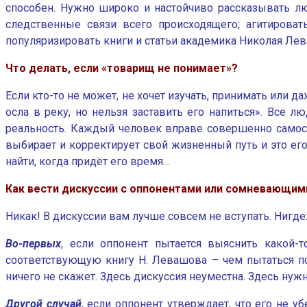
способен. Нужно широко и настойчиво рассказывать лю
следственные связи всего происходящего; агитирова
популяризировать книги и статьи академика Николая Ле
Что делать, если «товарищ не понимает»?
Если кто-то не может, не хочет изучать, принимать или 
осла в реку, но нельзя заставить его напиться». Все 
реальность. Каждый человек вправе совершенно самост
выбирает и корректирует свой жизненный путь и это ег
найти, когда придёт его время…
Как вести дискуссии с оппонентами или сомневающим
Никак! В дискуссии вам лучше совсем не вступать. Нигде:
Во-первых
, если оппонент пытается выяснить какой-
соответствующую книгу Н. Левашова – чем пытаться по
ничего не скажет. Здесь дискуссия неуместна. Здесь нужн
Другой случай
, если оппонент утверждает, что его не 