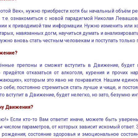
отой Век», нужно приобрести хотя бы начальный объём ре
), т.е. ознакомиться с новой парадигмой Николая Левашов
нии к приводимой там информации. Нужно изменить или хо
старых, навязанных догм, научиться думать и анализиро
 нужно вновь стать честным человекам и поступать только 
ижение?
щрённые препоны и сможет вступить в Движение, будет
ридётся отказаться от алкоголя, курения и прочих нарк
ужающих», которым это явно не понравится. Нашим едино
себе; постоянно стремиться стать лучше и чище, и посто
то вступит в Движение, будет нелегко, но зато, безумно и
ену Движения?
аю!» Если кто-то Вам ответит иначе, можете быть увере
м числом параметров, от которых зависит искомый ответ. 
рождения; состояние здоровья и эмоциональное состоян