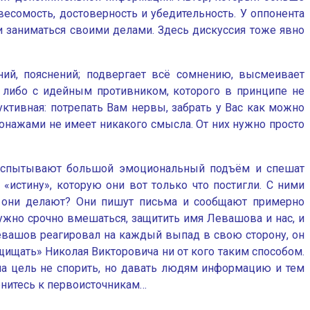
 весомость, достоверность и убедительность. У оппонента
 и заниматься своими делами. Здесь дискуссия тоже явно
ний, пояснений; подвергает всё сомнению, высмеивает
м, либо с идейным противником, которого в принципе не
уктивная: потрепать Вам нервы, забрать у Вас как можно
сонажами не имеет никакого смысла. От них нужно просто
 испытывают большой эмоциональный подъём и спешат
«истину», которую они вот только что постигли. С ними
то они делают? Они пишут письма и сообщают примерно
ужно срочно вмешаться, защитить имя Левашова и нас, и
 Левашов реагировал на каждый выпад в свою сторону, он
ащищать» Николая Викторовича ни от кого таким способом.
а цель не спорить, но давать людям информацию и тем
ернитесь к первоисточникам…