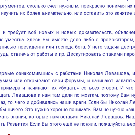
 аргументов, сколько счёл нужным, прекрасно понимая их
изучить их более внимательно, или оставить это занятие
ь и требует всё новых и новых доказательств, объясне
 не уместна. Здесь Вы имеете дело либо с провокаторо
писью президента или господа бога. У него задача дестр
удь, отвлечь от работы и пр. Дискутировать с такими пер
ервые ознакомившись с работами Николая Левашова,
умам или открывают свои Форумы, и начинают излагать 
 примера и начинают их «буцать» со всех сторон. И ч
щать Левашова и нам там дали по мозгам, поэтому Вам н
 раз, то, чего и добивались наши враги. Если бы Николай
л бы ничего. Это нужно хорошо понимать. Вам не нужно «з
ать знания, которые нам оставил Николай Левашов. Наш
ь Развития. Если Вы этого ещё не поняли, пожалуйста, в