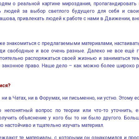
дям о реальной картине мироздания, пропагандировать
ть людей за выбор светлого будущего для себя и сво
вашова, привлекать людей к работе с нами в Движении, в
даже знакомиться с предлагаемыми материалами, настаиват
люди свободные и все очень разные. Далеко не все ещё 
оятельно распоряжаться своей жизнью и заниматься те
о законное право. Наше дело – как можно более широко
ися?
 ни в Чатах, ни в Форумах, ни письменно, ни устно. Этому 
то непонятный вопрос по теории или что-то уточнить,
лучить объяснение у кого бы то ни было другого. Боль
о настойчиво и тщательно изучать материал.
убеждают те материалы, с которыми он ознакомился и пр