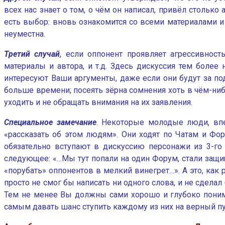
всех нас знает о том, о чём он написал, привёл столько
есть выбор: вновь ознакомится со всеми материалами и 
неуместна.
Третий случай
, если оппонент проявляет агрессивност
материалы и автора, и т.д. Здесь дискуссия тем более
интересуют Ваши аргументы, даже если они будут за под
больше времени; посеять зёрна сомнения хоть в чём-ниб
уходить и не обращать внимания на их заявления.
Специальное замечание
. Некоторые молодые люди, вп
«рассказать об этом людям». Они ходят по Чатам и Фор
обязательно вступают в дискуссию персонажи из 3-го
следующее: «…Мы тут попали на один Форум, стали защи
«порубать» оппонентов в мелкий винегрет…». А это, как
просто не смог бы написать ни одного слова, и не сдела
Тем не менее Вы должны сами хорошо и глубоко поним
самым давать шанс ступить каждому из них на верный пут