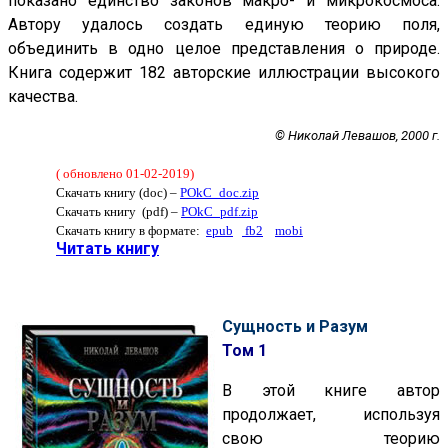
показано единство законов макро- и микрокосмоса.
Автору удалось создать единую теорию поля,
объединить в одно целое представления о природе.
Книга содержит 182 авторские иллюстрации высокого
качества.
© Николай Левашов, 2000 г.
( обновлено 01-02-2019)
Скачать книгу (doc) –
POkC_doc.zip
Скачать книгу (pdf) –
POkC_pdf.zip
Скачать книгу в формате:
epub
fb2
mobi
Читать книгу
Сущность и Разум
Том 1
В этой книге автор
продолжает, используя
свою теорию