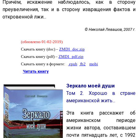
Причём, искажение наблюдалось, как в сторону
преувеличения, так и в сторону извращения фактов и
откровенной лжи...
© Николай Левашов, 2007 г.
(
обновлено 01-02-2019
)
Скачать книгу (doc) –
ZMD1_doc.zip
Скачать книгу (pdf) –
ZMD1_pdf.zip
Скачать книгу в формате:
epub
fb2
mobi
Читать книгу
Зеркало моей души
Том 2. Хорошо в стране
американской жить...
Эта книга расскажет об
американском периоде
жизни автора, составившем
почти пятнадцать лет, с 1992