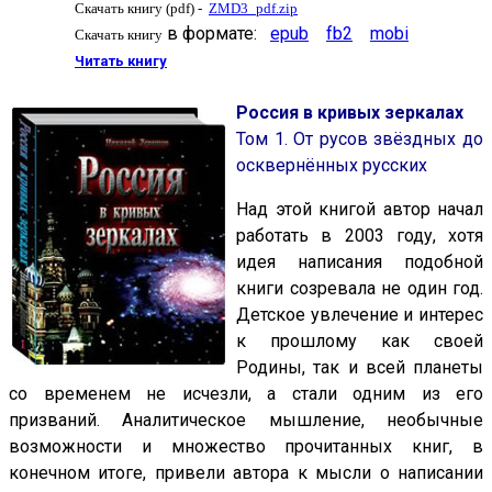
Скачать книгу (pdf) -
ZMD3_pdf.zip
в формате:
epub
fb2
mobi
Скачать книгу
Читать книгу
Россия в кривых зеркалах
Том 1. От русов звёздных до
осквернённых русских
Над этой книгой автор начал
работать в 2003 году, хотя
идея написания подобной
книги созревала не один год.
Детское увлечение и интерес
к прошлому как своей
Родины, так и всей планеты
со временем не исчезли, а стали одним из его
призваний. Аналитическое мышление, необычные
возможности и множество прочитанных книг, в
конечном итоге, привели автора к мысли о написании