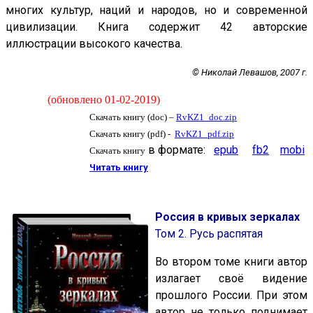
многих культур, наций и народов, но и современной
цивилизации. Книга содержит 42 авторские
иллюстрации высокого качества.
© Николай Левашов, 2007 г.
(обновлено 01-02-2019)
Скачать книгу (doc) –
RvKZ1_doc.zip
Скачать книгу (pdf) -
RvKZ1_pdf.zip
в формате:
epub
fb2
mobi
Скачать книгу
Читать книгу
Р
оссия в кривых зеркалах
Том 2. Русь распятая
Во втором томе книги автор
излагает своё видение
прошлого России. При этом
автор не только поднимает