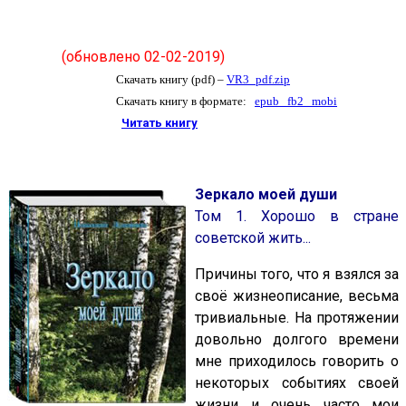
(
обновлено 02-02-2019
)
Скачать книгу (pdf) –
VR3_pdf.zip
Скачать книгу в формате:
epub
fb2
mobi
Читать книгу
Зеркало моей души
Том 1. Хорошо в стране
советской жить...
Причины того, что я взялся за
своё жизнеописание, весьма
тривиальные. На протяжении
довольно долгого времени
мне приходилось говорить о
некоторых событиях своей
жизни и очень часто мои