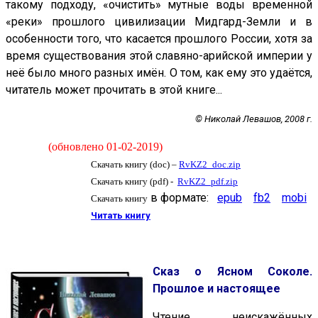
такому подходу, «очистить» мутные воды временной
«реки» прошлого цивилизации Мидгард-Земли и в
особенности того, что касается прошлого России, хотя за
время существования этой славяно-арийской империи у
неё было много разных имён. О том, как ему это удаётся,
читатель может прочитать в этой книге...
© Николай Левашов, 2008 г.
(обновлено 01-02-2019)
Скачать книгу (doc) –
RvKZ2_doc.zip
Скачать книгу (pdf) -
RvKZ2_pdf.zip
в формате:
epub
fb2
mobi
Скачать книгу
Читать книгу
Сказ о Ясном Соколе.
Прошлое и настоящее
Чтение неискажённых