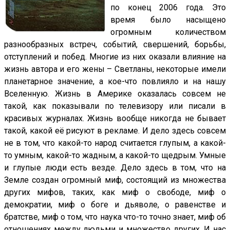
по конец 2006 года. Это
время было насыщено
огромным количеством
разнообразных встреч, событий, свершений, борьбы,
отступлений и побед. Многие из них оказали влияние на
жизнь автора и его жены – Светланы, некоторые имели
планетарное значение, а кое-что повлияло и на нашу
Вселенную. Жизнь в Америке оказалась совсем не
такой, как показывали по телевизору или писали в
красивых журналах. Жизнь вообще никогда не бывает
такой, какой её рисуют в рекламе. И дело здесь совсем
не в том, что какой-то народ считается глупым, а какой-
то умным, какой-то жадным, а какой-то щедрым. Умные
и глупые люди есть везде. Дело здесь в том, что на
Земле создан огромный миф, состоящий из множества
других мифов, таких, как миф о свободе, миф о
демократии, миф о боге и дьяволе, о равенстве и
братстве, миф о том, что наука что-то точно знает, миф об
отношениях между людьми и множество других. И нас