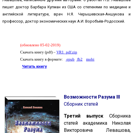
пишет доктор Барбара Купман из США со степенями по медицине и
английской литературе, врач Н.Я. Черышевская-Аншукова и
профессор, доктор экономических наук А.И. Воробъёв-Родосский.
(
обновлено 05-02-2019
)
Скачать книгу (pdf) –
VR1_pdf.zip
Скачать книгу в формате:
epub
fb2
mobi
Читать книгу
Возможности Разума III
Сборник статей
Третий выпуск
Сборника
статей академика Николая
Викторовича Левашова,