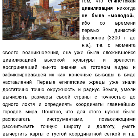
том, что
египетская
цивилизация
никогда
не была «молодой»
,
ибо со времени
первых династий
фараонов (3200 г. до
н.э.), т.е. с момента
своего возникновения, она уже была сложившейся
цивилизацией высокой культуры и зрелости,
воспринявшей чьи-то знания «в готовом виде» и
зафиксировавшей их как конечные выводы в виде
наставлений. Первые египетские жрецы уже знали
достаточно точно окружность и радиус Земли, умели
вычислять размеры своей страны с точностью до
одного локтя и определять координаты главнейших
городов мира. Понятно, что для этого нужно было
располагать инструментами, позволяющими
рассчитывать точную широту и долготу, уметь
вычертить карты с густой координатной сеткой и т.д.