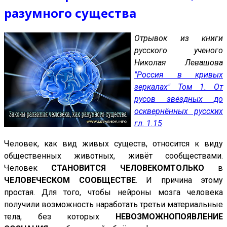
разумного существа
Отрывок из книги
русского ученого
Николая Левашова
"Россия в кривых
зеркалах" Том 1. От
русов звёздных до
осквернённых русских
гл. 1.15
Человек, как вид живых существ, относится к виду
общественных животных, живёт сообществами.
Человек
СТАНОВИТСЯ ЧЕЛОВЕКОМ
ТОЛЬКО
в
ЧЕЛОВЕЧЕСКОМ СООБЩЕСТВЕ
. И причина этому
простая. Для того, чтобы нейроны мозга человека
получили возможность наработать третьи материальные
тела, без которых
НЕВОЗМОЖНО
ПОЯВЛЕНИЕ