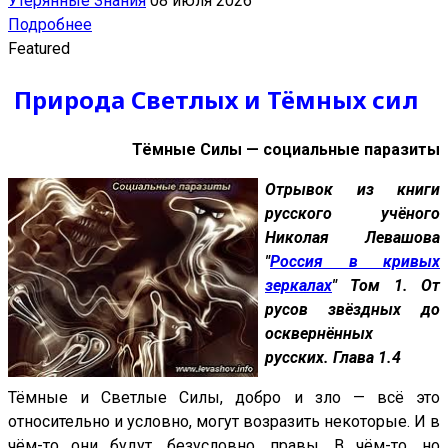
Утерянные Знания
08 июля 2026
Подробнее
Featured
Природа Светлых и Тёмных сил
Тёмные Силы — социальные паразиты
Отрывок из книги
русского учёного
Николая Левашова
"
Россия в кривых
зеркалах
" Том 1. От
русов звёздных до
осквернённых
русских. Глава 1.4
Тёмные и Светлые Силы, добро и зло — всё это
относительно и условно, могут возразить некоторые. И в
чём-то они будут, безусловно, правы. В чём-то, но