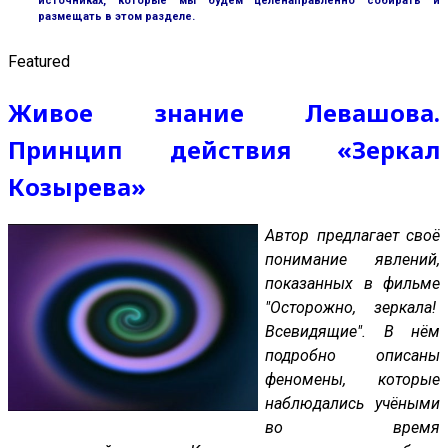
источниках, которые мы будем целенаправленно собирать и
размещать в этом разделе.
Featured
Живое знание Левашова.
Принцип действия «Зеркал
Козырева»
Автор предлагает своё
понимание явлений,
показанных в фильме
"Осторожно, зеркала!
Всевидящие". В нём
подробно описаны
феномены, которые
наблюдались учёными
во время