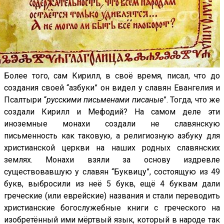
Более того, сам Кирилл, в своё время, писал, что до
создания своей “азбуки” он видел у славян Евангелия и
Псалтыри “
русскими письменами писаные
”. Тогда, что же
создали Кирилл и Мефодий? На самом деле эти
иноземные монахи создали не славянскую
письменность как таковую, а религиозную азбуку для
христианской церкви на наших родных славянских
землях. Монахи взяли за основу издревле
существовавшую у славян “Буквицу”, состоящую из 49
букв, выбросили из неё 5 букв, ещё 4 буквам дали
греческие (или еврейские) названия и стали переводить
христианские богослужебные книги с греческого на
изобретённый ими мёртвый язык, который в народе так