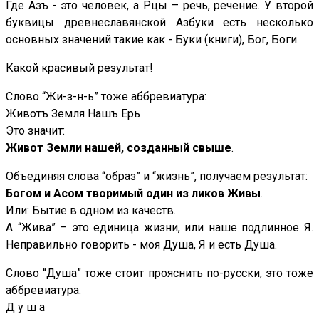
Где Азъ - это человек, а Рцы – речь, речение. У второй
буквицы древнеславянской Азбуки есть несколько
основных значений такие как - Буки (книги), Бог, Боги.
Какой красивый результат!
Слово “Жи-з-н-ь” тоже аббревиатура:
Животъ Земля Нашъ Ерь
Это значит:
Живот Земли нашей, созданный свыше
.
Объединяя слова “образ” и “жизнь”, получаем результат:
Богом и Асом творимый один из ликов Живы
.
Или: Бытие в одном из качеств.
А “Жива” – это единица жизни, или наше подлинное Я.
Неправильно говорить - моя Душа, Я и есть Душа.
Слово “Душа” тоже стоит прояснить по-русски, это тоже
аббревиатура:
Д у ш а