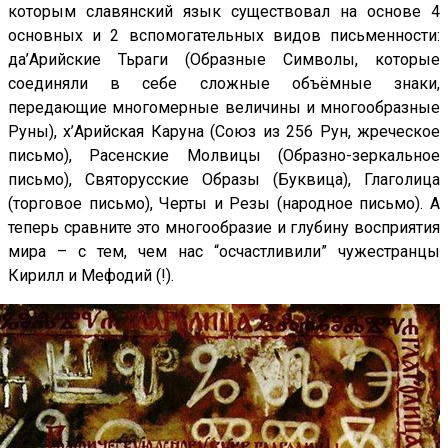
которым славянский язык существовал на основе 4
основных и 2 вспомогательных видов письменности:
да’Арийские Тьраги (Образные Символы, которые
соединяли в себе сложные объёмные знаки,
передающие многомерные величины и многообразные
Руны), х’Арийская Каруна (Союз из 256 Рун, жреческое
письмо), Расенские Молвицы (Образно-зеркальное
письмо), Святорусские Образы (Буквица), Глаголица
(торговое письмо), Черты и Резы (народное письмо). А
теперь сравните это многообразие и глубину восприятия
мира – с тем, чем нас “осчастливили” чужестранцы
Кирилл и Мефодий (!).