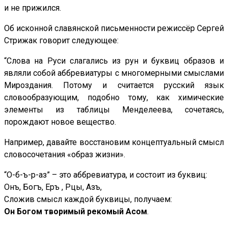
и не прижился.
Об исконной славянской письменности режиссёр Сергей
Стрижак говорит следующее:
“Слова на Руси слагались из рун и буквиц образов и
являли собой аббревиатуры с многомерными смыслами
Мироздания. Потому и считается русский язык
словообразующим, подобно тому, как химические
элементы из таблицы Менделеева, сочетаясь,
порождают новое вещество.
Например, давайте восстановим концептуальный смысл
словосочетания «образ жизни».
“О-б-ъ-р-аз” – это аббревиатура, и состоит из буквиц:
Онъ, Богъ, Еръ , Рцы, Азъ,
Сложив смысл каждой буквицы, получаем:
Он Богом творимый рекомый Асом
.