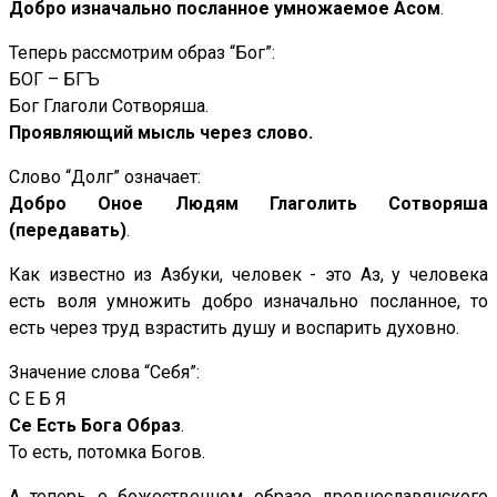
Добро изначально посланное умножаемое Асом
.
Теперь рассмотрим образ “Бог”:
БОГ – БГЪ
Бог Глаголи Сотворяша.
Проявляющий мысль через слово.
Слово “Долг” означает:
Добро Оное Людям Глаголить Сотворяша
(передавать)
.
Как известно из Азбуки, человек - это Аз, у человека
есть воля умножить добро изначально посланное, то
есть через труд взрастить душу и воспарить духовно.
Значение слова “Себя”:
С Е Б Я
Се Есть Бога Образ
.
То есть, потомка Богов.
А теперь о божественном образе древнеславянского