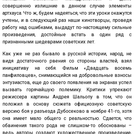
совершенно излишние в данном случае элементы
артхауса. Что ж, будем надеяться, что эти уроки окажутся
учтены, и в следующий раз наши кинотворцы, проведя
работу над ошибками, выдадут по-настоящему сильные
произведения, достойные встать в один ряд с
признанными шедеврами советских лет.
Как уже не раз бывало в русской истории, народ, не
видя достаточного рвения со стороны властей, взял
инициативу на себя. Фильм «Двадцать восемь
панфиловцев», снимающийся на добровольные взносы
энтузиастов, еще до своего появления на экранах успел
вызвать горячайшую полемику. Критики упрекают
режиссера картины Андрея Шальопу в том, что он
положил в основу сюжета официозную советскую
версию боя у разъезда Дубосеково в ноябре 41-го, хотя
она имеет мало общего с реальностью. Сдается, что
обвинения такого рода не слишком-то обоснованы –
ведь авторы создают художественное произведение,