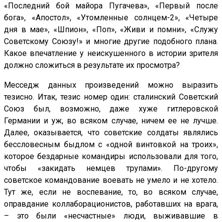
«Последний бой майора Пугачева», «Первый после
бога», «Апостол», «Утомленные солнцем-2», «Четыре
дня в мае», «Шпион», «Поп», «Живи и помни», «Служу
Советскому Союзу!» и многие другие подобного плана.
Какое впечатление у неискушенного в истории зрителя
должно сложиться в результате их просмотра?
Месседж данных произведений можно выразить
тезисно. Итак, тезис номер один: сталинский Советский
Союз был, возможно, даже хуже гитлеровской
Германии и уж, во всяком случае, ничем ее не лучше.
Далее, оказывается, что советские солдаты являлись
бессловесным быдлом с «одной винтовкой на троих»,
которое бездарные командиры использовали для того,
чтобы «закидать немцев трупами». По-другому
советское командование воевать не умело и не хотело.
Тут же, если не воспевание, то, во всяком случае,
оправдание коллаборационистов, работавших на врага,
– это были «несчастные» люди, выживавшие в