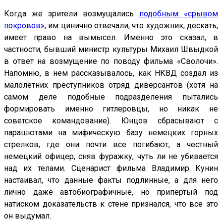
Когда же зрители возмущались
подобным «срывом
покровов»
, им цинично отвечали, что художник, дескать,
имеет право на вымысел. Именно это сказал, в
частности, бывший министр культуры Михаил Швыдкой
в ответ на возмущение по поводу фильма «Сволочи».
Напомню, в нем рассказывалось, как НКВД создал из
малолетних преступников отряд диверсантов (хотя на
самом деле подобные подразделения пытались
формировать именно гитлеровцы, но никак не
советское командование). Юнцов сбрасывают с
парашютами на мифическую базу немецких горных
стрелков, где они почти все погибают, а честный
немецкий офицер, сняв фуражку, чуть ли не убивается
над их телами. Сценарист фильма Владимир Кунин
настаивал, что данные факты подлинные, а для него
лично даже автобиографичные, но припёртый под
натиском доказательств к стене признался, что все это
он выдумал.