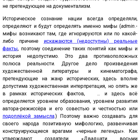
не претендующее на документализм.
Историческое сознание нации всегда определяли,
определяют и будут определять именно мифы (
admin
.-
мифы возникают там, где игнорируются или по какой-
либо причине
искажаются (недоступны) реальные
факты
, поэтому соединение таких понятий как мифы и
история недопустимо. Это два противоположных
полюса реальности. Другое дело произведения
художественной литературы и кинематографа,
претендующие на жанр исторических, здесь вполне
допустима художественная интерпретация, но опять же
в рамках исторических фактов, ... и здесь всё
определяется уровнем образования, уровнем развития
автора-режиссёра и его совестью и честностью или
подоплёкой замысла
.) Поэтому важно создавать для
своего народа позитивную мифологию, развенчивая
конструирующиеся врагами «черные легенды». Как
утверждают создатели «Двадцати восьми