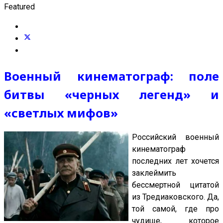
Featured
Военный кинематограф: поле
битвы «черных легенд» и
«светлых мифов»
Российский военный
кинематограф
последних лет хочется
заклеймить
бессмертной цитатой
из Тредиаковского. Да,
той самой, где про
чудище, которое