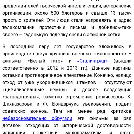
представителей творческой интеллигенции, ветеранские
организации, около 500 блогеров и свыше 13 тысяч
простых зрителей. Эти люди стали направлять в адрес
телекомпании протестные письма и добились-таки
своего – гаденькую поделку сняли с эфирной сетки.
В последние пару лет государство вложилось в
производство двух крупных военных кинопроектов –
фильмы «Белый тигр» и
«Сталинград»
(вышли
соответственно в 2012 и 2013 гг.). Данные картины
оставили противоречивое впечатление. Конечно, налицо
отход от уже укоренившихся штампов – отсутствуют
«цивилизованные немцы» и доселе вездесущие
«заградотряды», заметно стремление режиссеров К.
Шахназарова и Ф. Бондарчука увековечить подвиг
советских воинов. Тем не менее ряд критиков
небезосновательно обругали
эти фильмы за ряд
деталей, отходящих от исторической достоверности,
излишний сюжетный мелодраматизм и даже