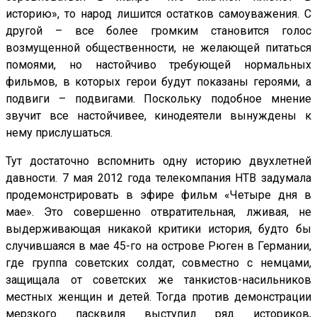
историю», то народ лишится остатков самоуважения. С
другой – все более громким становится голос
возмущенной общественности, не желающей питаться
помоями, но настойчиво требующей нормальных
фильмов, в которых герои будут показаны героями, а
подвиги – подвигами. Поскольку подобное мнение
звучит все настойчивее, кинодеятели вынуждены к
нему прислушаться.
Тут достаточно вспомнить одну историю двухлетней
давности. 7 мая 2012 года телекомпания НТВ задумала
продемонстрировать в эфире фильм «Четыре дня в
мае». Это совершенно отвратительная, лживая, не
выдерживающая никакой критики история, будто бы
случившаяся в мае 45-го на острове Рюген в Германии,
где группа советских солдат, совместно с немцами,
защищала от советских же танкистов-насильников
местных женщин и детей. Тогда против демонстрации
мерзкого пасквиля выступил ряд историков,