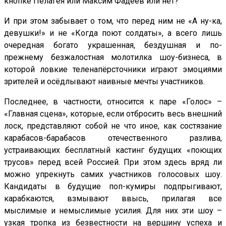
кнопке Пелагея или Максим Фадеев или нет?
И при этом забывает о том, что перед ним не «А ну-ка,
девушки!» и не «Когда поют солдаты», а всего лишь
очередная богато украшенная, бездушная и по-
прежнему безжалостная молотилка шоу-бизнеса, в
которой ловкие теленапёрсточники играют эмоциями
зрителей и осёдлывают наивные мечты участников.
Последнее, в частности, относится к паре «Голос» –
«Главная сцена», которые, если отбросить весь внешний
лоск, представляют собой не что иное, как состязание
карабасов-барабасов отечественного разлива,
устраивающих бесплатный кастинг будущих «поющих
трусов» перед всей Россией. При этом здесь вряд ли
можно упрекнуть самих участников голосовых шоу.
Кандидаты в будущие поп-кумиры подпрыгивают,
карабкаются, взмывают ввысь, прилагая все
мыслимые и немыслимые усилия. Для них эти шоу –
узкая тропка из безвестности на вершину успеха и