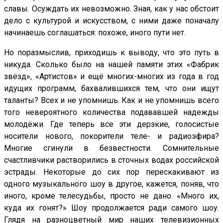
славы. Осуждать их невозможно. Зная, как у нас обстоит
дело с культурой и искусством, с ними даже поначалу
начинаешь соглашаться: похоже, иного пути нет.
Но поразмыслив, приходишь к выводу, что это путь в
никуда. Сколько было на нашей памяти этих «Фабрик
звёзд», «Артистов» и ещё многих-многих из года в год
идущих программ, бахвалившихся тем, что они ищут
таланты? Всех и не упомнишь. Как и не упомнишь всего
того невероятного количества подававшей надежды
молодёжи. Где теперь все эти дерзкие, голосистые
носители нового, покорители теле- и радиоэфира?
Многие сгинули в безвестности. Сомнительные
счастливчики растворились в сточных водах российской
эстрады. Некоторые до сих пор перескакивают из
одного музыкального шоу в другое, кажется, поняв, что
иного, кроме телесудьбы, просто не дано. «Много их,
куда их гонят?» Шоу продолжается ради самого шоу.
Глядя на разноцветный мир наших телевизионных