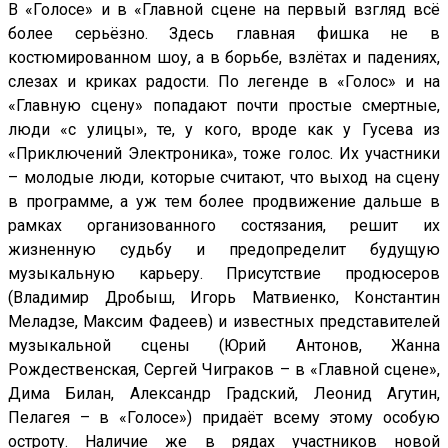
В «Голосе» и в «Главной сцене на первый взгляд всё
более серьёзно. Здесь главная фишка не в
костюмированном шоу, а в борьбе, взлётах и падениях,
слезах и криках радости. По легенде в «Голос» и на
«Главную сцену» попадают почти простые смертные,
люди «с улицы», те, у кого, вроде как у Гусева из
«Приключений Электроника», тоже голос. Их участники
– молодые люди, которые считают, что выход на сцену
в программе, а уж тем более продвижение дальше в
рамках организованного состязания, решит их
жизненную судьбу и предопределит будущую
музыкальную карьеру. Присутствие продюсеров
(Владимир Дробыш, Игорь Матвиенко, Константин
Меладзе, Максим Фадеев) и известных представителей
музыкальной сцены (Юрий Антонов, Жанна
Рождественская, Сергей Чиграков – в «Главной сцене»,
Дима Билан, Александр Градский, Леонид Агутин,
Пелагея – в «Голосе») придаёт всему этому особую
остроту. Наличие же в рядах участников новой