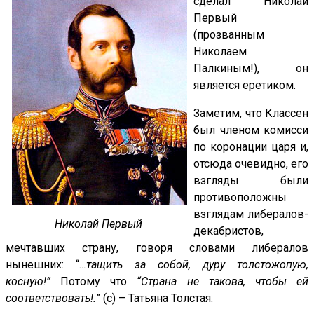
сделал Николай
Первый
(прозванным
Николаем
Палкиным!), он
является еретиком.
Заметим, что Классен
был членом комисси
по коронации царя и,
отсюда очевидно, его
взгляды были
противоположны
взглядам либералов-
Николай Первый
декабристов,
мечтавших страну, говоря словами либералов
нынешних: “
…тащить за собой, дуру толстожопую,
косную!”
Потому что
“Страна не такова, чтобы ей
соответствовать!.
” (с) – Татьяна Толстая.