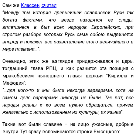
Сам же
Классен, считал
:
“
Между тем история древнейшей славянской Руси так
богата фактами, что везде находятся ее следы,
вплетшиеся в быт всех народов Европейских, при
строгом разборе которых Русь сама собою выдвинется
вперед и покажет все разветвление этого величайшего в
мире племени…
”.
Очевидно, этих же взглядов придерживался и царь,
тогдашний глава РПЦ, и как разнится эта позиция с
мракобесием нынешнего главы церкви "Кирилла и
Мефодия":
“
…для кого-то и мы были некогда варварами, хотя на
самом деле варварами никогда не были. Так вот, все
народы равны и ко всем нужно обращаться, причем
желательно с использованием их культуры, их языка
”.
Такие вот были славяне – на лицо ужасные, добрые
внутри. Тут сразу вспоминаются строки Высоцкого: