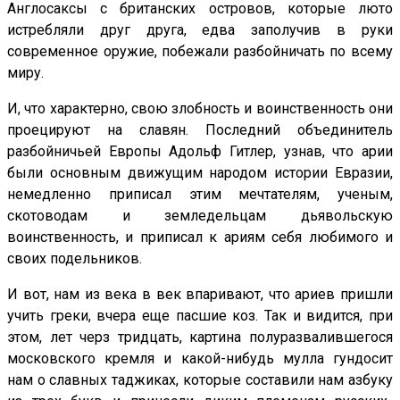
Англосаксы с британских островов, которые люто
истребляли друг друга, едва заполучив в руки
современное оружие, побежали разбойничать по всему
миру.
И, что характерно, свою злобность и воинственность они
проецируют на славян. Последний объединитель
разбойничьей Европы Адольф Гитлер, узнав, что арии
были основным движущим народом истории Евразии,
немедленно приписал этим мечтателям, ученым,
скотоводам и земледельцам дьявольскую
воинственность, и приписал к ариям себя любимого и
своих подельников.
И вот, нам из века в век впаривают, что ариев пришли
учить греки, вчера еще пасшие коз. Так и видится, при
этом, лет черз тридцать, картина полуразвалившегося
московского кремля и какой-нибудь мулла гундосит
нам о славных таджиках, которые составили нам азбуку