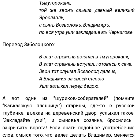
Тьмуторокане,
той же звонъ слыша давный великый
Ярославль,
а сынъ Всеволожь, Владимиръ,
по вся утра уши закладаше въ Чернигове.
Перевод Заболоцкого:
В злат стремень вступал в Тмуторокани,
В злат стремень вступал, готовясь к сече.
Звон тот слушал Всеволод далече,
А Владимир за своей стеною
Уши затыкал перед бедою.
А вот один из "шуриков-собирателей" (помните
“Кавказскую пленницу”) старины, где-то в русской
глубинке, въехав на деревенский двор, услыхал такое:
“Закладайте ухи!”, и сыновья хозяина, бросились…
закрывать ворота! Если знать подобное употребление
слов, смысл того, что велел делать Владимир, меняется