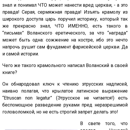
знал и понимал ЧТО может нанести вред церкви, - а это
правда! Серая, сермяжная правда! Изъять крамолу из
широкого доступа царь поручил историку, который так
же прекрасно знал, ЧТО ИМЕННО, есть такого в
“письмах” Воланского еретического, за что “награда”
может быть одна: сожжение на костре, ибо это нечто
напрочь рушит сам фундамент фарисейской церкви. Да
и самой истории.
Чего же такого крамольного написал Воланский в своей
книге?
Он обнародовал ключ к чтению этрусских надписей,
наивно полагая, что крылатое латинское выражение
“Etruscan nоn legatur” (Этрусское не читается!) есть
беспомощное разведение руками пред неразрешимой
головоломкой, но не есть строгий запрет делать это!
В свете того, что