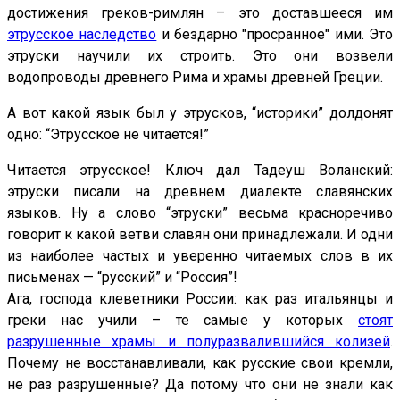
достижения греков-римлян – это доставшееся им
этрусское наследство
и бездарно "просранное" ими. Это
этруски научили их строить. Это они возвели
водопроводы древнего Рима и храмы древней Греции.
А вот какой язык был у этрусков, “историки” долдонят
одно: “Этрусское не читается!”
Читается этрусское! Ключ дал Тадеуш Воланский:
этруски писали на древнем диалекте славянских
языков. Ну а слово “этруски” весьма красноречиво
говорит к какой ветви славян они принадлежали. И одни
из наиболее частых и уверенно читаемых слов в их
письменах — “русский” и “Россия”!
Ага, господа клеветники России: как раз итальянцы и
греки нас учили – те самые у которых
стоят
разрушенные храмы и полуразвалившийся колизей
.
Почему не восстанавливали, как русские свои кремли,
не раз разрушенные? Да потому что они не знали как