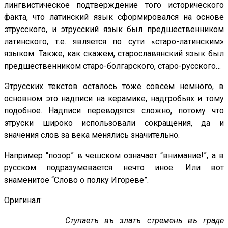
лингвистическое подтверждение того исторического
факта, что латинский язык сформировался на основе
этрусского, и этрусский язык был предшественником
латинского, т.е. является по сути «старо-латинским»
языком. Также, как скажем, старославянский язык был
предшественником старо-болгарского, старо-русского…
Этрусских текстов осталось тоже совсем немного, в
основном это надписи на керамике, надгробьях и тому
подобное. Надписи переводятся сложно, потому что
этруски широко использовали сокращения, да и
значения слов за века менялись значительно.
Например “позор” в чешском означает “внимание!”, а в
русском подразумевается нечто иное. Или вот
знаменитое “Слово о полку Игореве”.
Оригинал:
Ступаетъ въ златъ стремень въ граде