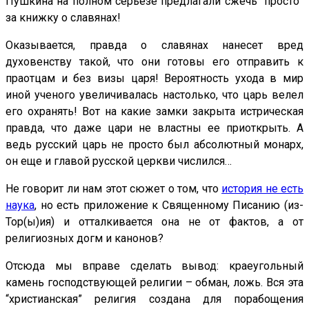
Пушкина на полном серьезе предлагали сжечь “просто”
за книжку о славянах!
Оказывается, правда о славянах нанесет вред
духовенству такой, что они готовы его отправить к
праотцам и без визы царя! Вероятность ухода в мир
иной ученого увеличивалась настолько, что царь велел
его охранять! Вот на какие замки закрыта истрическая
правда, что даже цари не властны ее приоткрыть. А
ведь русский царь не просто был абсолютный монарх,
он еще и главой русской церкви числился…
Не говорит ли нам этот сюжет о том, что
история не есть
наука
, но есть приложение к Священному Писанию (из-
Тор(ы)ия) и отталкивается она не от фактов, а от
религиозных догм и канонов?
Отсюда мы вправе сделать вывод: краеугольный
камень господствующей религии – обман, ложь. Вся эта
“христианская” религия создана для порабощения