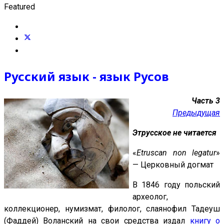
Featured
Русский язык - язык Русов
Часть 3
Предыдущая
Этрусское не читается
«
Etruscan nоn legatur
»
— Церковный догмат
В 1846 году польский
археолог,
коллекционер, нумизмат, филолог, слаянофил Тадеуш
(Фаддей) Воланский на свои средства издал
книгу о