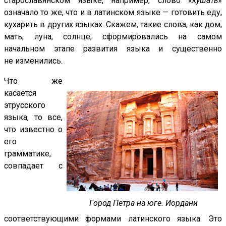
старославянском языке, например, слово «
кушать
»
означало то же, что и в латинском языке — готовить еду,
кухарить
в других языках. Скажем, такие слова, как дом,
мать, луна, солнце, сформировались на самом
начальном этапе развития языка и существенно
не изменились.
Что же
касается
этрусского
языка, то все,
что известно о
его
грамматике,
совпадает с
Город Петра на юге. Иордани
соответствующими формами латинского языка. Это