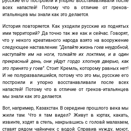
русские его построили и упорно восстанавливали после
всех напастей! Потому что в отличие от греков-
итальянцев мы знали как это делается.
История повторяется. Как уходили русские из поднятых
ими территорий? Да точно так же как и сейчас. Говорят,
что у некого креативного народа взято на вооружение
следующее наставление: “
Делайте жизнь гоев неудобной,
наступайте им на ноги, толкайте их локтями, и в один
прекрасный день, они уйдут гордо хлопнув дверью, как
это принято у гоев
”. С
тоит Кремль, которому равных нет!
И не полуразвалишийся, потому что это мы, русские его
построили и упорно восстанавливали после всех
напастей! Потому что в отличие от греков-итальянцев
мы знали как это делается.
Вот, например, Казахстан. В середине прошлого века мы
жили там. Что я там видел? Живут в юртах, какать,
извинте, ходят в степь, накрывшись с головй малахаем,
ставят рядом чайничек с водой. Справив нужду, моют,