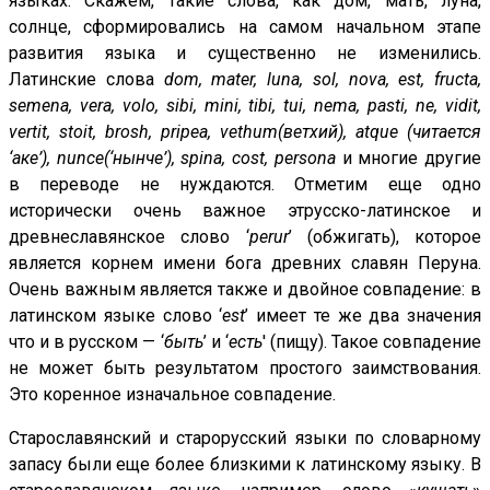
языках. Скажем, такие слова, как дом, мать, луна,
солнце, сформировались на самом начальном этапе
развития языка и существенно не изменились.
Латинские слова
dom, mater, luna, sol, nova, est, fructa,
semena, vera, volo, sibi, mini, tibi, tui, nema, pasti, ne, vidit,
vertit, stoit, brosh, pripea, vethum(ветхий), atque (читается
‘аке’), nunce(‘нынче’), spina, cost, persona
и многие другие
в переводе не нуждаются. Отметим еще одно
исторически очень важное этрусско-латинское и
древнеславянское слово ‘
perur
’ (обжигать), которое
является корнем имени бога древних славян Перуна.
Очень важным является также и двойное совпадение: в
латинском языке слово ‘
est
’ имеет те же два значения
что и в русском — ‘
быть
’ и ‘
есть
' (пищу). Такое совпадение
не может быть результатом простого заимствования.
Это коренное изначальное совпадение.
Старославянский и старорусский языки по словарному
запасу были еще более близкими к латинскому языку. В