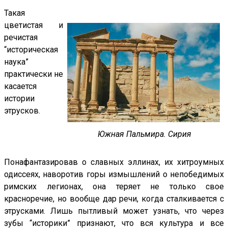
Такая
цветистая и
речистая
“историческая
наука”
практически не
касается
истории
этрусков.
Южная Пальмира. Сирия
Понафантазировав о славных эллинах, их хитроумных
одиссеях, наворотив горы измышлений о непобедимых
римских легионах, она теряет не только свое
красноречие, но вообще дар речи, когда сталкивается с
этрусками. Лишь пытливый может узнать, что через
зубы “историки” признают, что вся культура и все