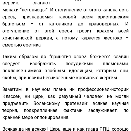
версию слагают
монахи-“летописцы”. И отступление от этого канона есть
ересь, признаваемая таковой всем христианским
братством – от католиков до правоверных. И
отступление от этой ереси грозит крахом всей
христианской церкви, а потому карается жестоко –
смертью еретика.
Таким образом до “принятия слова божьего” славян
следует изображать полудикими племенами,
поклонявшимися злобным идолищам, которым они,
якобы, приносили бесчисленные кровавые жертвы.
Заметим, в научном плане ни профессионал-историк
Классен, ни царь, как разумный человек, не могли
предъявить Воланскому претензий: всякая научная
теория, подкрепленная фактами заслуживает, по
крайней мере оппонирования.
Всякая да не всякая! Царь, еще и как глава РПЦ, хорошо