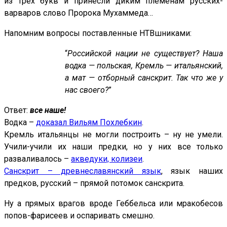
из трех букв и принесли диким племенам русских-
варваров слово Пророка Мухаммеда…
Напомним вопросы поставленные НТВшниками:
“
Российской нации не существует? Наша
водка — польская, Кремль — итальянский,
а мат — отборный санскрит. Так что же у
нас своего?
”
Ответ:
все наше!
Водка –
доказал Вильям Похлебкин
.
Кремль итальянцы не могли построить – ну не умели.
Учили-учили их наши предки, но у них все только
разваливалось –
акведуки, колизеи
.
Санскрит – древнеславянский язык
, язык наших
предков, русский – прямой потомок санскрита.
Ну а прямых врагов вроде Геббельса или мракобесов
попов-фарисеев и оспаривать смешно.