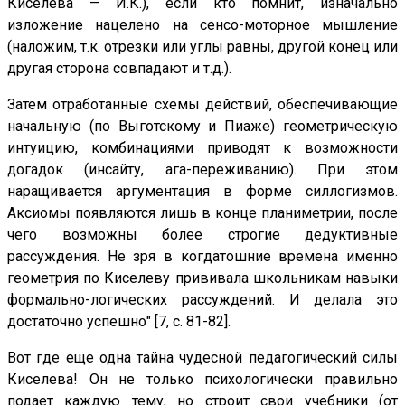
Киселева — И.К.), если кто помнит, изначально
изложение нацелено на сенсо-моторное мышление
(наложим, т.к. отрезки или углы равны, другой конец или
другая сторона совпадают и т.д.).
Затем отработанные схемы действий, обеспечивающие
начальную (по Выготскому и Пиаже) геометрическую
интуицию, комбинациями приводят к возможности
догадок (инсайту, ага-переживанию). При этом
наращивается аргументация в форме силлогизмов.
Аксиомы появляются лишь в конце планиметрии, после
чего возможны более строгие дедуктивные
рассуждения. Не зря в когдатошние времена именно
геометрия по Киселеву прививала школьникам навыки
формально-логических рассуждений. И делала это
достаточно успешно" [7, с. 81-82].
Вот где еще одна тайна чудесной педагогический силы
Киселева! Он не только психологически правильно
подает каждую тему, но строит свои учебники (от