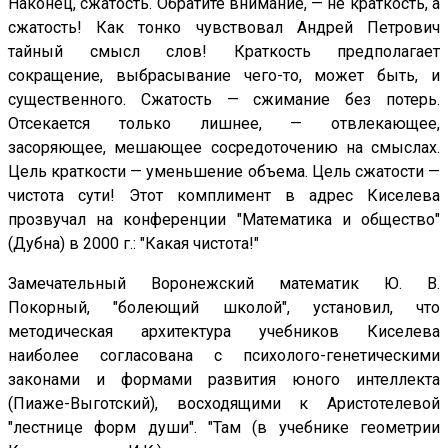
Наконец, сжатость. Обратите внимание, — не краткость, а
сжатость! Как тонко чувствовал Андрей Петрович
тайный смысл слов! Краткость предполагает
сокращение, выбрасывание чего-то, может быть, и
существенного. Сжатость — сжимание без потерь.
Отсекается только лишнее, — отвлекающее,
засоряющее, мешающее сосредоточению на смыслах.
Цель краткости — уменьшение объема. Цель сжатости —
чистота сути! Этот комплимент в адрес Киселева
прозвучал на конференции "Математика и общество"
(Дубна) в 2000 г.: "Какая чистота!"
Замечательный Воронежский математик Ю. В.
Покорный, "болеющий школой", установил, что
методическая архитектура учебников Киселева
наиболее согласована с психолого-генетическими
законами и формами развития юного интеллекта
(Пиаже-Выготский), восходящими к Аристотелевой
"лестнице форм души". "Там (в учебнике геометрии