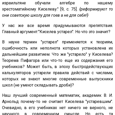
израильтяне обучали алгебре по нашему
хрестоматийному Киселеву." [9, с. 75].
{реформируют то
они советскую школу для гоев а не для себя!}
У нас же все время придумываются препятствия.
Главный аргумент:"Киселев устарел". Но что это значит?
В науке термин "устарел" применяется к теориям,
ошибочность или неполнота которых установлена их
дальнейшим развитием. Что же "устарело" у Киселева?
Теорема Пифагора или что-то еще из содержания его
учебников? Может быть, в эпоху быстродействующих
калькуляторов устарели правила действий с числами,
которых не знают многие современные выпускники
школ (не умеют складывать дроби)?
Наш лучший современный математик, академик В. И.
Арнольд почему-то не считает Киселева "устаревшим".
Очевидно, в его учебниках нет ничего не верного, не
научного в современном смысле. Но есть та