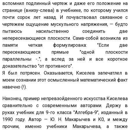
вспомнил подлинный чертеж и даже его положение на
странице (внизу-слева) в учебнике, по которому учился
почти сорок лет назад. И почувствовал связанное с
чертежем ощущение мускульного напряжения, — будто
пытаюсь насильственно соединить две
непересекающиеся плоскости. Сама-собой возникла из
памяти четкая формулировка: "Если две
пересекающиеся прямые "одной плоскости
параллельны -..", а вслед за ней и все короткое
доказательство "от противного".
Я был потрясен. Оказывается, Киселев запечатлел в
моем сознании этот осмысленный математический факт
навечно (!).
Наконец, пример непревзойденного искусства Киселева
сравнительно с современными авторами. Держу в
руках учебник для 9-го класса "Алгебра-9", изданный в
1990 году. Автор — Ю. Н. Макарычев и К0, и между
прочим, именно учебники Макарычева, а также