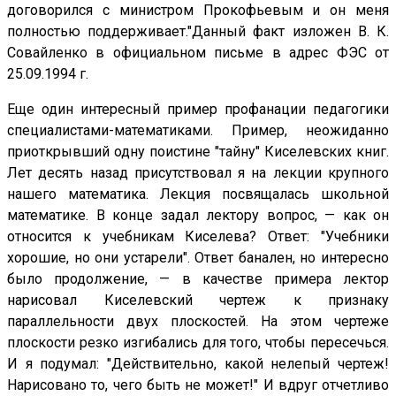
договорился с министром Прокофьевым и он меня
полностью поддерживает."Данный факт изложен B. К.
Совайленко в официальном письме в адрес ФЭС от
25.09.1994 г.
Еще один интересный пример профанации педагогики
специалистами-математиками. Пример, неожиданно
приоткрывший одну поистине "тайну" Киселевских книг.
Лет десять назад присутствовал я на лекции крупного
нашего математика. Лекция посвящалась школьной
математике. В конце задал лектору вопрос, — как он
относится к учебникам Киселева? Ответ: "Учебники
хорошие, но они устарели". Ответ банален, но интересно
было продолжение, — в качестве примера лектор
нарисовал Киселевский чертеж к признаку
параллельности двух плоскостей. На этом чертеже
плоскости резко изгибались для того, чтобы пересечься.
И я подумал: "Действительно, какой нелепый чертеж!
Нарисовано то, чего быть не может!" И вдруг отчетливо