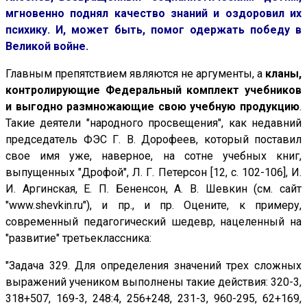
мгновенно поднял качество знаний и оздоровил их
психику. И, может быть, помог одержать победу в
Великой войне.
Главным препятствием являются не аргументы, а
кланы,
контролирующие Федеральный комплект учебников
и выгодно размножающие свою учебную продукцию
.
Такие деятели "народного просвещения", как недавний
председатель ФЭС Г. В. Дорофеев, который поставил
свое имя уже, наверное, на сотне учебных книг,
выпущенных "Дрофой", Л. Г. Петерсон [12, с. 102-106], И.
И. Аргинская, Е. П. Бененсон, А. В. Шевкин (см. сайт
"www.shevkin.ru"), и пр., и пр. Оцените, к примеру,
современный педагогический шедевр, нацеленный на
"развитие" третьеклассника:
"Задача 329. Для определения значений трех сложных
выражений учеником выполнены такие действия: 320-3,
318+507, 169-3, 248:4, 256+248, 231-3, 960-295, 62+169,