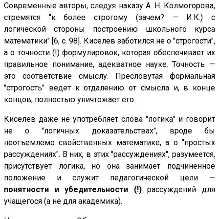
Современные авторы, следуя наказу А. Н. Колмогорова,
стремятся "к более строгому (зачем? — И.К.) с
логической стороны построению школьного курса
математики" [6, с. 98]. Киселев заботился не о "строгости",
а о точности (!) формулировок, которая обеспечивает их
правильное понимание, адекватное науке. Точность —
это соответствие смыслу. Пресловутая формальная
"строгость" ведет к отдалению от смысла и, в конце
концов, полностью уничтожает его.
Киселев даже не употребляет слова "логика" и говорит
не о "логичных доказательствах", вроде бы
неотъемлемо свойственных математике, а о "простых
рассуждениях". В них, в этих "рассуждениях", разумеется,
присутствует логика, но она занимает подчиненное
положение и служит педагогической цели —
понятности и убедительности (!)
рассуждений для
учащегося (а не для академика).