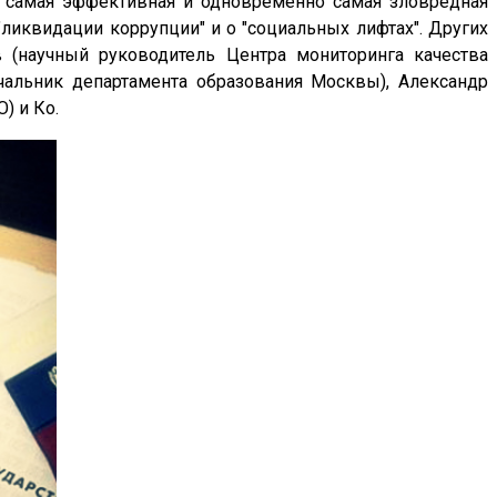
е самая эффективная и одновременно самая зловредная
иквидации коррупции" и о "социальных лифтах". Других
в (научный руководитель Центра мониторинга качества
чальник департамента образования Москвы), Александр
) и Ко.