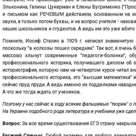
Эльконина, Галины Цукерман и Елены Бугрименко ("Просв
и письмом как РЕЧЕВЫМ действием, основанным на испо
звуки, а только потом буквы, и на вопрос учителя - назо
наших школьников и студентов. А ведь им это уже вбито
Помните, Иосиф Сталин в 1929 г. написал знаменитую с
поскольку "в колхозы пошел середняк". Так вот, я очень б
массово хлынут современные "педагоги-болонки", 
профессионального историка, получившего диплом об ок
историография, которую нам на четвертом курсе читал зн
профессионального историка, это "высшая математика" ис
сейчас пруд пруди. А ведь именно их подделками наводне
А что же тогда ждать от учеников.
Поэтому у нас сейчас в ходу всякие фальшивые "теории" о п
На Украине подобного рода литература и учебники уже сд
Вопрос:
За все время существования ЕГЭ страну накрыла
Евгений Спицын:
Любой экзамен для любого адекватного