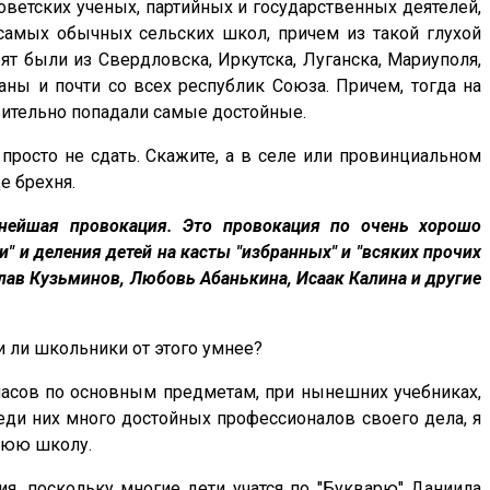
оветских ученых, партийных и государственных деятелей,
 самых обычных сельских школ, причем из такой глухой
ебят были из Свердловска, Иркутска, Луганска, Мариуполя,
раны и почти со всех республик Союза. Причем, тогда на
твительно попадали самые достойные.
росто не сдать. Скажите, а в селе или провинциальном
е брехня.
тнейшая провокация. Это провокация по очень хорошо
" и деления детей на касты "избранных" и "всяких прочих
лав Кузьминов, Любовь Абанькина, Исаак Калина и другие
и ли школьники от этого умнее?
 часов по основным предметам, при нынешних учебниках,
реди них много достойных профессионалов своего дела, я
днюю школу.
ия, поскольку многие дети учатся по "Букварю" Даниила