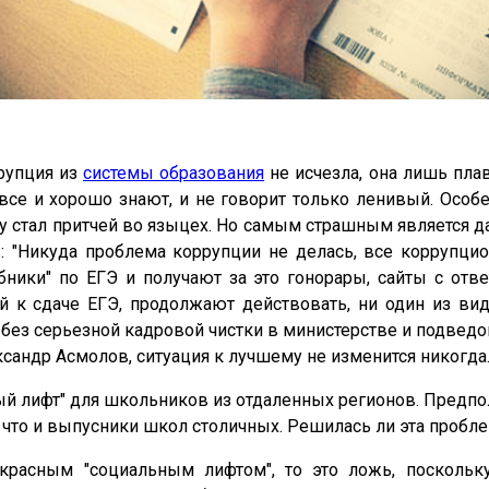
рупция из
системы образования
не исчезла, она лишь плав
ом все и хорошо знают, и не говорит только ленивый. 
 стал притчей во языцех. Но самым страшным является да
 "Никуда проблема коррупции не делась, все коррупцио
бники" по ЕГЭ и получают за это гонорары, сайты с о
 к сдаче ЕГЭ, продолжают действовать, ни один из вид
о без серьезной кадровой чистки в министерстве и подвед
сандр Асмолов, ситуация к лучшему не изменится никогда
 лифт" для школьников из отдаленных регионов. Предпол
 что и выпусники школ столичных. Решилась ли эта пробл
рекрасным "социальным лифтом", то это ложь, поскол