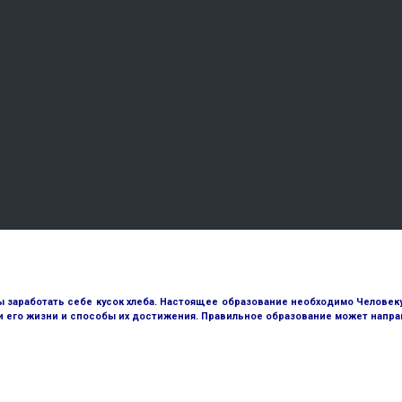
ы заработать себе кусок хлеба. Настоящее образование необходимо Человеку д
и его жизни и способы их достижения. Правильное образование может направ