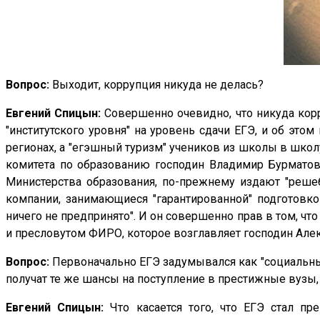
Вопрос:
Выходит, коррупция никуда не делась?
Евгений Спицын:
Совершенно очевидно, что никуда кор
"институтского уровня" на уровень сдачи ЕГЭ, и об эт
регионах, а "егэшный туризм" учеников из школы в школу
комитета по образованию господин Владимир Бурматов:
Министерства образования, по-прежнему издают "реше
компании, занимающиеся "гарантированной" подготовкой
ничего не предпринято". И он совершенно прав в том, чт
и пресловутом ФИРО, которое возглавляет господин Алек
Вопрос:
Первоначально ЕГЭ задумывался как "социальный
получат те же шансы на поступление в престижные вузы,
Евгений Спицын:
Что касается того, что ЕГЭ стал п