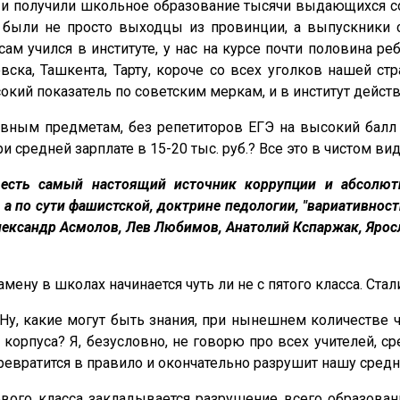
ь и получили школьное образование тысячи выдающихся с
% были не просто выходцы из провинции, а выпускники
 сам учился в институте, у нас на курсе почти половина р
вска, Ташкента, Тарту, короче со всех уголков нашей ст
сокий показатель по советским меркам, и в институт дейс
ным предметам, без репетиторов ЕГЭ на высокий балл п
 средней зарплате в 15-20 тыс. руб.? Все это в чистом вид
 есть самый настоящий источник коррупции и абсолю
 по сути фашистской, доктрине педологии, "вариативности
Александр Асмолов, Лев Любимов, Анатолий Кспаржак, Ярос
ену в школах начинается чуть ли не с пятого класса. Стал
. Ну, какие могут быть знания, при нынешнем количестве
корпуса? Я, безусловно, не говорю про всех учителей, с
превратится в правило и окончательно разрушит нашу сре
рвого класса закладывается разрушение всего образован