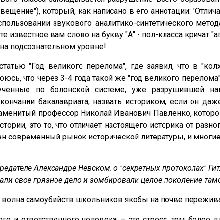
ещение"), который, как написано в его аннотации: "Отли
льзовании звукового аналитико-синтетического метода о
вите известное вам слово на букву "А" - пол-класса кричат 
 на подсознательном уровне!
татью "Год великого перелома", где заявил, что в "кол
оюсь, что через 3-4 года такой же "год великого перелома"
обученные по болонской системе, уже разрушившей 
ончании бакалавриата, назвать историком, если он даж
аменитый профессор Николай Иванович Павленко, которому, 
тории, это то, что отличает настоящего историка от разно
н современный рынок исторической литературы, и многие уч
редателе Александре Невском, о "секретных протоколах" Гитл
елали свое грязное дело и зомбировали целое поколение та
 волна самоубийств школьников якобы на почве переживан
 и ответственного человека – это стресс, тем более дл