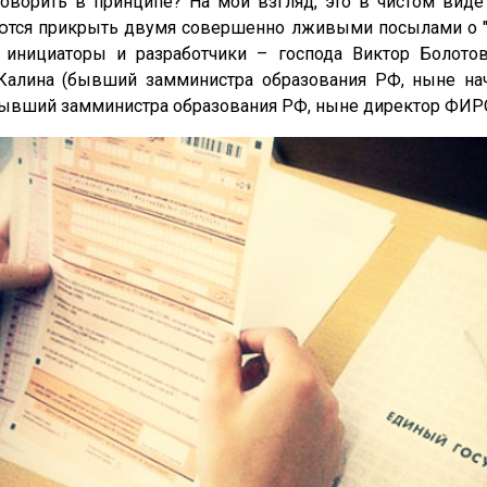
оворить в принципе? На мой взгляд, это в чистом вид
ются прикрыть двумя совершенно лживыми посылами о "л
 инициаторы и разработчики – господа Виктор Болото
Калина (бывший замминистра образования РФ, ныне на
бывший замминистра образования РФ, ныне директор ФИРО