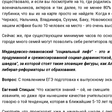
существовало, и если вы посмотрите на то, где родилис
военачальников, актеров и так далее, то не менее 80
глубинки, что вы их на карте просто не найдете. Когда я
Черкасс, Нальчика, Владимира, Сухуми, Баку, Новомоско
нашем истфаке было 10 человек на место - это очень вы
Сейчас же, при существующем минимуме часов по основ
городе много семей могут позволить себе репетиторов при
Медведевско-ливановский "социальный лифт" - это и
продуманной и срежиссированной социал-дарвинистской, а
шведов", за которой стоят такие зловещие фигуры, как 
либерал-реформаторы от образования.
Вопрос:
С появлением ЕГЭ подготовка к выпускному экзам
Евгений Спицын:
Что касается знаний – ой, не смешите
извините, но даже при нынешнем качестве учительского 
говорю о той тенденции, которая в ближайшие 5-10 лет 
Смотрите, что происходит: уже в начальной школе с пе