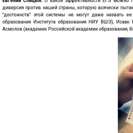
Евгений Спицын:
О какой эффективности ЕГЭ можно г
диверсия против нашей страны, которую всячески пыта
"достоинств" этой системы не могут даже назвать ее
образования Института образования НИУ ВШЭ), Исаак 
Асмолов (академик Российской академии образования, 