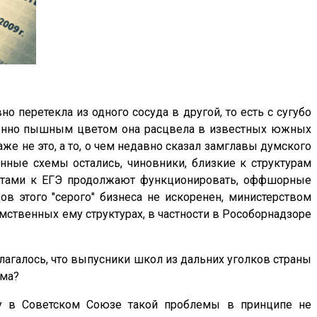
но перетекла из одного сосуда в другой, то есть с сугубо
Особенно пышным цветом она расцвела в известных южных
же не это, а то, о чем недавно сказал замглавы думского
нные схемы остались, чиновники, близкие к структурам
тветами к ЕГЭ продолжают функционировать, оффшорные
ов этого "серого" бизнеса не искоренен, министерством
омственных ему структурах, в частности в Рособорнадзоре
.
агалось, что выпусники школ из дальних уголков страны
ема?
ьку в Советском Союзе такой проблемы в принципе не