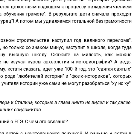
чается целостным подходом к процессу овладения чтением
бучения грамоте". В результате дети сначала проходят
"агурец"! А потом мы удивляемся тотальной безграмотности
хозном строительстве наступил год великого перелома",
, но только со знаком минус, наступит в школе, когда туда
нашу высшую школу. Скажите на милость, как можно
е не изучал курсы археологии и историографии? А ведь,
кстати сказать, идет уже 100-й год, это "святая святых"
го рода "любителей истории" и "фолк-историков", которых
ителя истории уже сами не могут разобраться "ху ис ху".
ера и Сталина, которые в глаза никто не видел и так далее.
мошних свидомитов.
ий о ЕГЭ. С чем это связано?
я детей с неустоявшейся психикой. И раньше у детей в