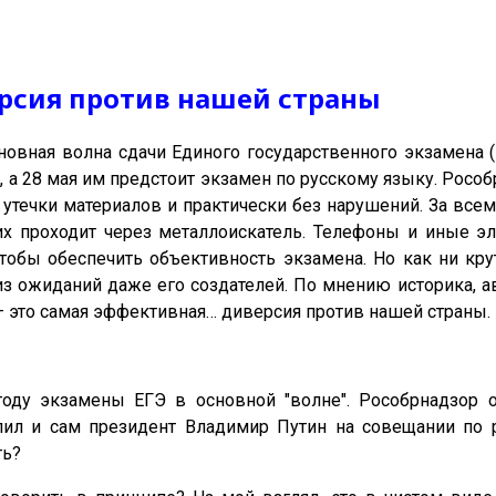
ерсия против нашей страны
сновная волна сдачи Единого государственного экзамена
, а 28 мая им предстоит экзамен по русскому языку. Рособ
утечки материалов и практически без нарушений. За все
х проходит через металлоискатель. Телефоны и иные э
чтобы обеспечить объективность экзамена. Но как ни кру
из ожиданий даже его создателей. По мнению историка, а
 – это самая эффективная… диверсия против нашей страны.
ду экзамены ЕГЭ в основной "волне". Рособрнадзор от
л и сам президент Владимир Путин на совещании по ре
ть?