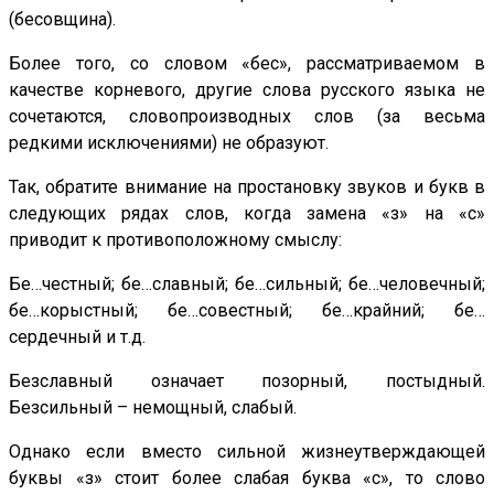
(бесовщина).
Более того, со словом «бес», рассматриваемом в
качестве корневого, другие слова русского языка не
сочетаются, словопроизводных слов (за весьма
редкими исключениями) не образуют.
Так, обратите внимание на простановку звуков и букв в
следующих рядах слов, когда замена «з» на «с»
приводит к противоположному смыслу:
Бе…честный; бе…славный; бе…сильный; бе…человечный;
бе…корыстный; бе…совестный; бе…крайний; бе…
сердечный и т.д.
Безславный означает позорный, постыдный.
Безсильный – немощный, слабый.
Однако если вместо сильной жизнеутверждающей
буквы «з» стоит более слабая буква «с», то слово