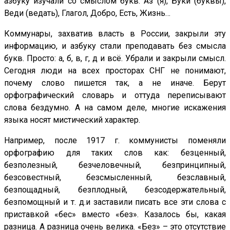
азбуку изучали со смыслом букв: Аз (я), Буки (буквы),
Веди (ведать), Глагол, Добро, Есть, Жизнь…
Коммунары, захватив власть в России, закрыли эту
информацию, и азбуку стали преподавать без смысла
букв. Просто: а, б, в, г, д и всё. Убрали и закрыли смысл.
Сегодня люди на всех просторах СНГ не понимают,
почему слово пишется так, а не иначе. Берут
орфографический словарь и оттуда переписывают
слова бездумно. А на самом деле, многие искажения
языка носят мистический характер.
Например, после 1917 г. коммунисты поменяли
орфографию для таких слов как: безценный,
безполезный, безчеловечный, безпринципный,
безсовестный, безсмысленный, безславный,
безпощадный, безплодный, безсодержательный,
безпомощный и т. д.и заставили писать все эти слова с
приставкой «бес» вместо «без». Казалось бы, какая
разница. А разница очень велика. «Без» – это отсутствие