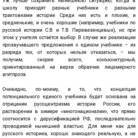
Уж лучше сохранить нынешнюю ситуацию, когда в
школу приходят разные учебники с разными
трактовками истории. Среди них есть и плохие, и
средненькие, и очень хорошие (например, учебники по
русской истории С.В. и Т.В. Перевезенцевых), но при
этом у учителя остаётся выбор. В случае же реализации
прозвучавшего предложения о едином учебнике – из
разряда тех, от которых нельзя отказаться, – мы
получим, скорее всего, конъюнктурный,
ориентированный на верхи образчик лицемерного
агитпропа.
Очевидно, по-моему, и то, что концепция
потенциального единого учебника будет основана на
отрицании русоцентризма истории России, его
растворении в химере «многонационалии», что прямо
соотносится с дерусификацией РФ, последовательно
проводимой нынешней властью. Для меня как для
русского историка, хорошо знающего реальную, а не