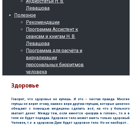
Аудиостатьи Н. В.
Левашова
Полезное
Рекомендации
Программа Ассистент к
сеансам и книгам Н. В.
Левашова
Программа для расчёта и
визуализации
персональных биоритмов
человека
Здоровье
Говорят, что здоровье не купишь. И это – чистая правда. Многие
глупцы не верят этому, наивно веря другим глупцам, которые цинично
обещают с помощью медицины сделать всё, на что у больного
хватает денег. Между тем, если имеется «разруха в голове», то и в
теле не будет порядка. Здоровое тело может иметь только здоровый
Человек, т.е. в здоровом Духе будет здоровое тело. Но не наоборот…