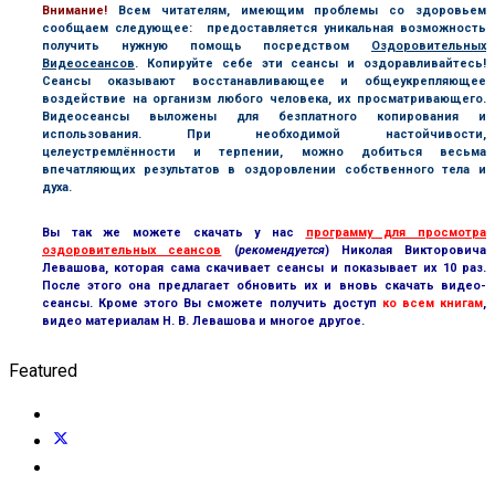
В
нимание!
Всем читателям, имеющим проблемы со здоровьем
сообщаем следующее: предоставляется уникальная возможность
получить нужную помощь посредством
Оздоровительных
Видеосеансов
. Копируйте себе эти сеансы и оздоравливайтесь!
Сеансы оказывают восстанавливающее и общеукрепляющее
воздействие на организм любого человека, их просматривающего.
Видеосеансы выложены для безплатного копирования и
использования. При необходимой настойчивости,
целеустремлённости и терпении, можно добиться весьма
впечатляющих результатов в оздоровлении собственного тела и
духа.
Вы так же можете скачать у нас
программу для просмотра
оздоровительных сеансов
(
рекомендуется
) Николая Викторовича
Левашова, которая сама скачивает сеансы и показывает их 10 раз.
После этого она предлагает обновить их и вновь скачать видео-
сеансы. Кроме этого Вы сможете получить доступ
ко всем книгам
,
видео материалам Н. В. Левашова и многое другое.
Featured