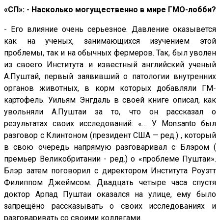
«СП»: - Насколько могущественно в мире ГМО-лобби?
- Его влияние очень серьезное. Давление оказывется
как на ученых, занимающихся изучением этой
проблемы, так и на обычных фермеров. Так, был уволен
из своего Института и известный английский ученый
А.Пуштай, первый заявивший о патологии внутренних
органов животных, в корм которых добавляли ГМ-
картофель. Уильям Энгдаль в своей книге описал, как
увольняли А.Пуштаи за то, что он рассказал о
результатах своих исследований: «… У Monsanto был
разговор с Клинтоном (президент США — ред.) , который
в свою очередь напрямую разговаривал с Блэром (
премьер Великобритании - ред.) о «проблеме Пуштаи».
Блэр затем поговорил с директором Института Роуэтт
Филиппом Джеймсом. Двадцать четыре часа спустя
доктор Арпад Пуштаи оказался на улице, ему было
запрещёно рассказывать о своих исследованиях и
разговаривать со своими коллегами.