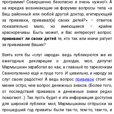
программе! Совершенно безопасно и очень нужно!» А
на изредка возникающие на форумах вопросы типа: «а
Ваш районный или любой другой доктор, агитирующий
за прививки, прививал(а) своих детей?» – ответов
показательно мало, но имеющиеся – крайне
красноречивы. Быть может, и Вас интересует вопрос:
прививают ли своих детей
те, кто так или иначе ратует
за прививание Ваших?
Взять хотя бы «слуг народа»: ведь публикуются же их
ежегодные декларации о доходах, мол, депутат
Мармышкин заработал во как, а главный по тарелочкам
Свинопуленко ещё и пуще того. И цивильно, и народу за
слуг своих радостно! А ведь вопрос
прививок
стоит не
менее остро, чем вопрос денежных знаков. (Более того,
от последствий прививок и денежные знаки редко
помогают…). Так пусть будет и эта информация доступна
для широкой публики: мол, Мармышкины отпрыски за
прошедший год привиты были так-то, тем-то, там-то, и