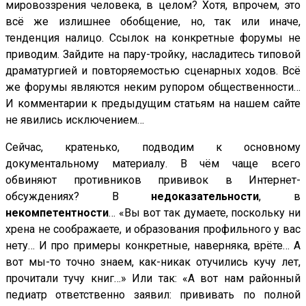
мировоззрения человека, в целом? Хотя, впрочем, это
всё же излишнее обобщение, но, так или иначе,
тенденция налицо. Ссылок на конкретные форумы не
приводим. Зайдите на пару-тройку, насладитесь типовой
драматургией и повторяемостью сценарных ходов. Всё
же форумы являются неким рупором общественности…
И комментарии к предыдущим статьям на нашем сайте
не явились исключением…
Сейчас, кратенько, подводим к основному
документальному материалу. В чём чаще всего
обвиняют противников прививок в Интернет-
обсуждениях? В
недоказательности
, в
некомпетентности
… «Вы вот так думаете, поскольку ни
хрена не соображаете, и образования профильного у вас
нету… И про примеры конкретные, наверняка, врёте… А
вот мы-то точно знаем, как-никак отучились кучу лет,
прочитали тучу книг…» Или так: «А вот нам районный
педиатр ответственно заявил: прививать по полной