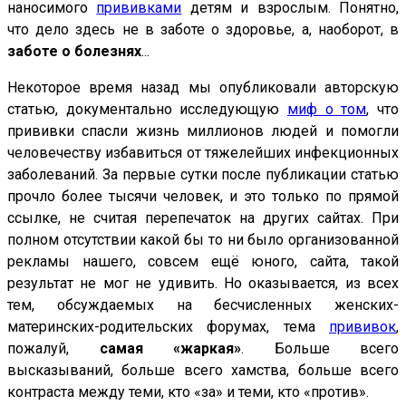
наносимого
прививками
детям и взрослым. Понятно,
что дело здесь не в заботе о здоровье, а, наоборот, в
заботе о болезнях
...
Некоторое время назад мы опубликовали авторскую
статью, документально исследующую
миф о том
, что
прививки спасли жизнь миллионов людей и помогли
человечеству избавиться от тяжелейших инфекционных
заболеваний. За первые сутки после публикации статью
прочло более тысячи человек, и это только по прямой
ссылке, не считая перепечаток на других сайтах. При
полном отсутствии какой бы то ни было организованной
рекламы нашего, совсем ещё юного, сайта, такой
результат не мог не удивить. Но оказывается, из всех
тем, обсуждаемых на бесчисленных женских-
материнских-родительских форумах, тема
прививок
,
пожалуй,
самая «жаркая»
. Больше всего
высказываний, больше всего хамства, больше всего
контраста между теми, кто «за» и теми, кто «против».