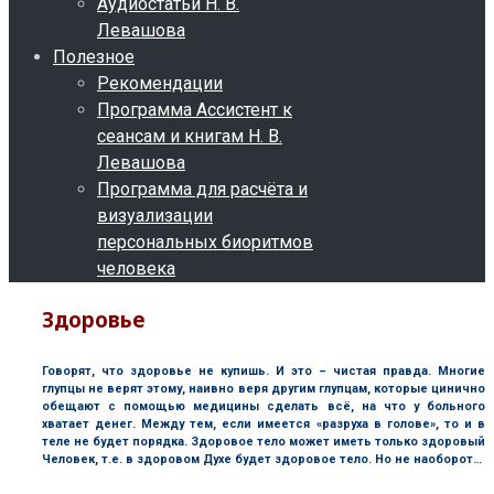
Аудиостатьи Н. В.
Левашова
Полезное
Рекомендации
Программа Ассистент к
сеансам и книгам Н. В.
Левашова
Программа для расчёта и
визуализации
персональных биоритмов
человека
Здоровье
Говорят, что здоровье не купишь. И это – чистая правда. Многие
глупцы не верят этому, наивно веря другим глупцам, которые цинично
обещают с помощью медицины сделать всё, на что у больного
хватает денег. Между тем, если имеется «разруха в голове», то и в
теле не будет порядка. Здоровое тело может иметь только здоровый
Человек, т.е. в здоровом Духе будет здоровое тело. Но не наоборот…