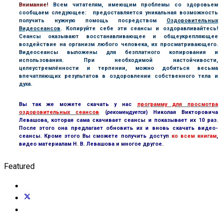
В
нимание!
Всем читателям, имеющим проблемы со здоровьем
сообщаем следующее: предоставляется уникальная возможность
получить нужную помощь посредством
Оздоровительных
Видеосеансов
. Копируйте себе эти сеансы и оздоравливайтесь!
Сеансы оказывают восстанавливающее и общеукрепляющее
воздействие на организм любого человека, их просматривающего.
Видеосеансы выложены для безплатного копирования и
использования. При необходимой настойчивости,
целеустремлённости и терпении, можно добиться весьма
впечатляющих результатов в оздоровлении собственного тела и
духа.
Вы так же можете скачать у нас
программу для просмотра
оздоровительных сеансов
(
рекомендуется
) Николая Викторовича
Левашова, которая сама скачивает сеансы и показывает их 10 раз.
После этого она предлагает обновить их и вновь скачать видео-
сеансы. Кроме этого Вы сможете получить доступ
ко всем книгам
,
видео материалам Н. В. Левашова и многое другое.
Featured