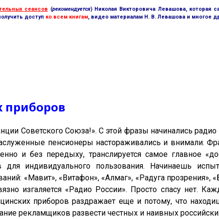
тельных сеансов
(
рекомендуется
) Николая Викторовича Левашова, которая с
получить доступ
ко всем книгам
, видео материалам Н. В. Левашова и многое д
х приборов
нции Советского Союза!». С этой фразы начинались радио
заслуженные пенсионеры настораживались и внимали. Фра
енно и без передыху, транслируется самое главное «д
в для индивидуального пользования. Начинаешь испы
ний: «Мавит», «Витафон», «Алмаг», «Радуга прозрения», 
вязно изгаляется «Радио России». Просто спасу нет. К
инских приборов раздражает еще и потому, что находи
лание рекламщиков развести честных и наивных российски