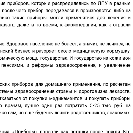
я приборов, которые распределялись по ЛПУ в разные
 после чего прибор передавался в производство либо на
лько такие приборы могли применяться для лечения и
азать, даже в то время, к физиотерапии, как к отрасли
 Здоровое население не болеет, а значит, не лечится, не
инский бизнес и разоряет около медицинскую кормушку.
номическую мощь государства. И государство из кожи вон
 пенсиями, и реформы здравоохранения, и увеличение
нских приборов для домашнего применения, по расчетам
стемы здравоохранения страны и дороговизна лекарств,
отказаться от покупки медикаментов и покупать приборы
 врачам, лучше один раз потратить 5-25 тыс. руб. на
лько сам, но еще будешь лечить родственников, знакомых,
ания. «Приборы» поперли как поганки после дождя. Кто