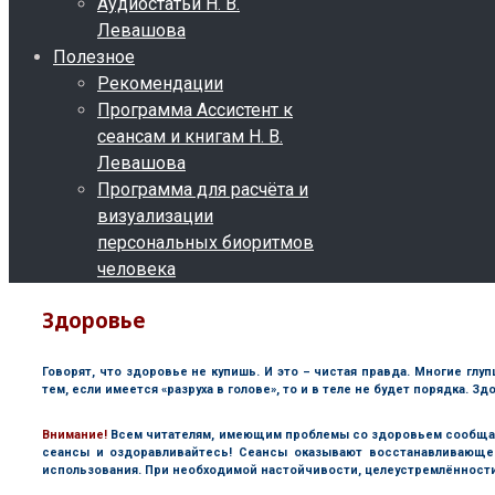
Аудиостатьи Н. В.
Левашова
Полезное
Рекомендации
Программа Ассистент к
сеансам и книгам Н. В.
Левашова
Программа для расчёта и
визуализации
персональных биоритмов
человека
Здоровье
Говорят, что здоровье не купишь. И это – чистая правда. Многие гл
тем, если имеется «разруха в голове», то и в теле не будет порядка. 
В
нимание!
Всем читателям, имеющим проблемы со здоровьем сообща
сеансы и оздоравливайтесь! Сеансы оказывают восстанавливающе
использования. При необходимой настойчивости, целеустремлённости