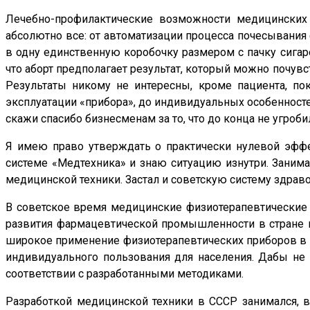
Лечебно-профилактические возможности медицинских 
абсолютно все: от автоматизации процесса почесывания
в одну единственную коробочку размером с пачку сигарет
что аборт предполагает результат, который можно почувст
Результаты никому не интересны, кроме пациента, пок
эксплуатации «прибора», до индивидуальных особенностей
скажи спасибо бизнесменам за то, что до конца не угроб
Я имею право утверждать о практически нулевой эффе
системе «Медтехника» и знаю ситуацию изнутри. Заним
медицинской техники. Застал и советскую систему здрав
В советское время медицинские физиотерапевтические 
развития фармацевтической промышленности в стране и
широкое применение физиотерапевтических приборов в л
индивидуального пользования для населения. Дабы не
соответствии с разработанными методиками.
Разработкой медицинской техники в СССР занимался, 