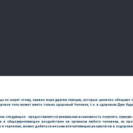
упцы не верят этому, наивно веря другим глупцам, которые цинично обещают
Здоровое тело может иметь только здоровый Человек, т.е. в здоровом Духе бу
ем следующее: предоставляется уникальная возможность получить нужну
е и общеукрепляющее воздействие на организм любого человека, их пр
 и терпении, можно добиться весьма впечатляющих результатов в оздоровле