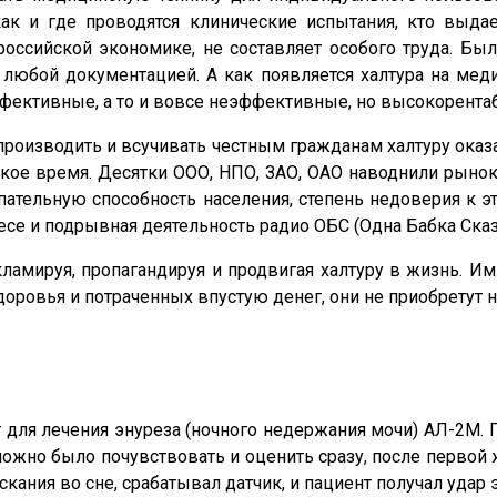
 как и где проводятся клинические испытания, кто выд
российской экономике, не составляет особого труда. Бы
а любой документацией. А как появляется халтура на ме
ффективные, а то и вовсе неэффективные, но высокорента
производить и всучивать честным гражданам халтуру ока
кое время. Десятки ООО, НПО, ЗАО, ОАО наводнили рыно
пательную способность населения, степень недоверия к
есе и подрывная деятельность радио ОБС (Одна Бабка Сказ
ламируя, пропагандируя и продвигая халтуру в жизнь. Им з
ровья и потраченных впустую денег, они не приобретут н
 для лечения энуреза (ночного недержания мочи) АЛ-2М
ожно было почувствовать и оценить сразу, после первой 
ания во сне, срабатывал датчик, и пациент получал уда