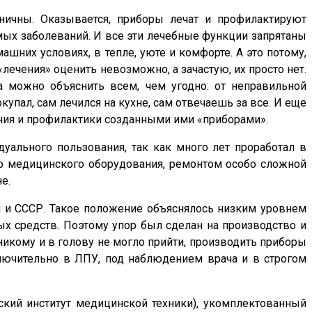
ничны. Оказывается, приборы лечат и профилактируют
мых заболеваний. И все эти лечебные функции запрятаны
ашних условиях, в тепле, уюте и комфорте. А это потому,
«лечения» оценить невозможно, а зачастую, их просто нет.
да можно объяснить всем, чем угодно: от неправильной
упал, сам лечился на кухне, сам отвечаешь за все. И еще
чения и профилактики созданными ими «приборами».
ального пользования, так как много лет проработал в
го медицинского оборудования, ремонтом особо сложной
е.
я и СССР. Такое положение объяснялось низким уровнем
х средств. Поэтому упор был сделан на производство и
икому и в голову не могло прийти, производить приборы
лючительно в ЛПУ, под наблюдением врача и в строгом
кий институт медицинской техники), укомплектованный