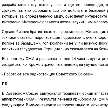
разрабатывает эту технику, как и где ее производят,
Документально оформить все эти действа, в базарной 
которые, за определенную мзду, обеспечат интересант
интересно. Интересно развести лохов, всучить им малоэ
Однако бизнес братия, похоже, просчиталась. Желающих 
техники оказался перенасыщен поделками в очень корот
погоне за барышами, гоп-компании не учли низкую поку
политики государства. Отрицательно сказывается на бизн
Вот поэтому СМИ и распинаются все 24 часа в сутки, рек
людей жалко. Кроме утраченных надежд на улучшение здо
«Работают все радиостанции Советского Союза!».
P.S.
В Советском Союзе выпускался терапевтический аппарат
аппаратуры «ЭМА». Результат лечения прибором АЛ-2М м
следующем. В момент начала непроизвольного мочеиспуск