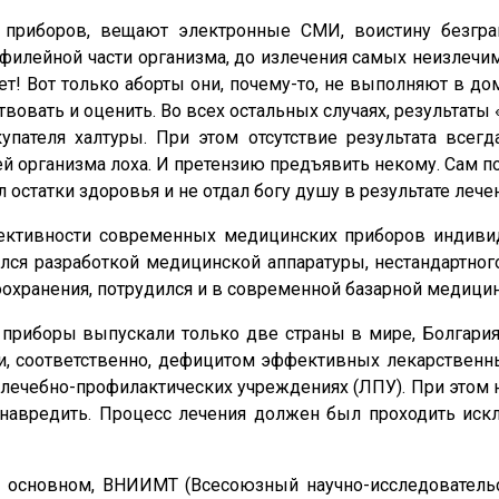
приборов, вещают электронные СМИ, воистину безгра
 филейной части организма, до излечения самых неизлечи
! Вот только аборты они, почему-то, не выполняют в дом
вовать и оценить. Во всех остальных случаях, результаты 
упателя халтуры. При этом отсутствие результата всег
 организма лоха. И претензию предъявить некому. Сам пок
ил остатки здоровья и не отдал богу душу в результате ле
ктивности современных медицинских приборов индивиду
ался разработкой медицинской аппаратуры, нестандартно
оохранения, потрудился и в современной базарной медицин
приборы выпускали только две страны в мире, Болгари
, соответственно, дефицитом эффективных лекарственны
ечебно-профилактических учреждениях (ЛПУ). При этом н
 навредить. Процесс лечения должен был проходить иск
в основном, ВНИИМТ (Всесоюзный научно-исследовательс