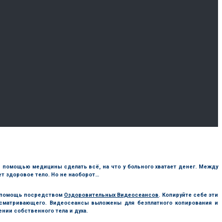
 с помощью медицины сделать всё, на что у больного хватает денег. Между
дет здоровое тело. Но не наоборот…
ю помощь посредством
Оздоровительных Видеосеансов
. Копируйте себе эти
осматривающего. Видеосеансы выложены для безплатного копирования и
нии собственного тела и духа.