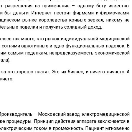
ает разрешения на применение – одному богу известно.
ли бы деньги. Интернет пестрит фирмами и фирмочками,
дицинском рынке королевства кривых зеркал, никому не
бельные поделки и получить солидный доход.
залось так много, что рынок индивидуальной медицинской
к сотнями однотипных и одно функциональных поделок. В
 этим самым поделкам, непредсказуемость экономической
ала).
а это хорошо платят. Это их бизнес, и ничего личного. А
ичего.
. Производитель – Московский завод электромедицинской
же процедуры. Принцип действия аппарата заключается в
р электрическим током в промежность. Пациент мгновенно