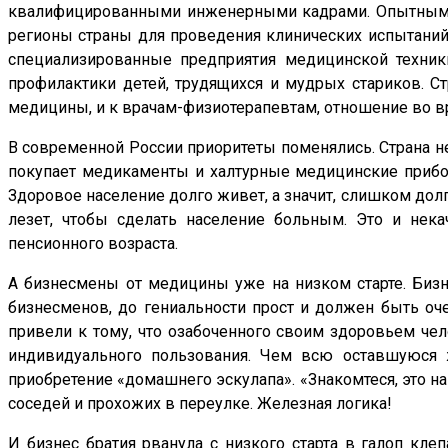
квалифицированными инженерными кадрами. Опытным п
регионы страны для проведения клинических испытаний.
специализированные предприятия медицинской техник
профилактики детей, трудящихся и мудрых стариков. Ст
медицины, и к врачам-физиотерапевтам, отношение во 
В современной России приоритеты поменялись. Страна не 
покупает медикаменты и халтурные медицинские прибор
Здоровое население долго живет, а значит, слишком дол
лезет, чтобы сделать население больным. Это и нек
пенсионного возраста.
А бизнесмены от медицины уже на низком старте. Бизн
бизнесменов, до гениальности прост и должен быть оч
привели к тому, что озабоченного своим здоровьем чел
индивидуального пользования. Чем всю оставшуюся жи
приобретение «домашнего эскулапа». «Знакомтеся, это на
соседей и прохожих в переулке. Железная логика!
И бизнес братия рванула с низкого старта в галоп кл