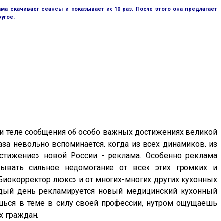
ама скачивает сеансы и показывает их 10 раз. После этого она предлагает
ругое.
 и теле сообщения об особо важных достижениях великой
за невольно вспоминается, когда из всех динамиков, из
остижение» новой России - реклама. Особенно реклама
тывать сильное недомогание от всех этих громких и
«Биокорректор люкс» и от многих-многих других кухонных
аждый день рекламируется новый медицинский кухонный
шься в теме в силу своей профессии, нутром ощущаешь
х граждан.