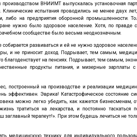
роизводством ВНИИМТ выпускалась установочная парти
 Клинические испытания проводились не менее двух лет,
и, либо на предприятия оборонной промышленности. То
ране нужно было здоровое население. Хотя, по правде ск
врачебном сообществе было весьма неоднозначным.
собирается развиваться и ей не нужно здоровое население.
ы, и не приносит доход. Подрывает, тем самым, медиц
го благоденствует на пенсиях. Подрывает, тем самым, эко
ачественные продукты питания, и мизерные зарплаты с
ес, построенный на производстве и реализации медици
ень эффективен. Эврика! Катастрофическое состояние си
овека можно легко убедить, как кажется бизнесменам, 
знь тратиться на лекарства, и постоянно таскаться по
ш заглавный терапеут!». При этом будешь лечиться не то
епать медицинскую технику для индивидуального пользов