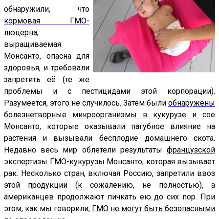
обнаружили, что
кормовая ГМО-
люцерна
,
выращиваемая
Монсанто, опасна для
здоровья, и требовали
запретить её (те же
проблемы и с пестицидами этой корпорации).
Разумеется, этого не случилось. Затем были
обнаружены
болезнетворные микроорганизмы в кукурузе и сое
Монсанто, которые оказывали пагубное влияние на
растения и вызывали бесплодие домашнего скота.
Недавно весь мир облетели результаты
французской
экспертизы ГМО-кукурузы
Монсанто, которая вызывает
рак. Несколько стран, включая Россию, запретили ввоз
этой продукции (к сожалению, не полностью), а
американцев продолжают пичкать ею до сих пор. При
этом, как мы говорили,
ГМО не могут быть безопасными