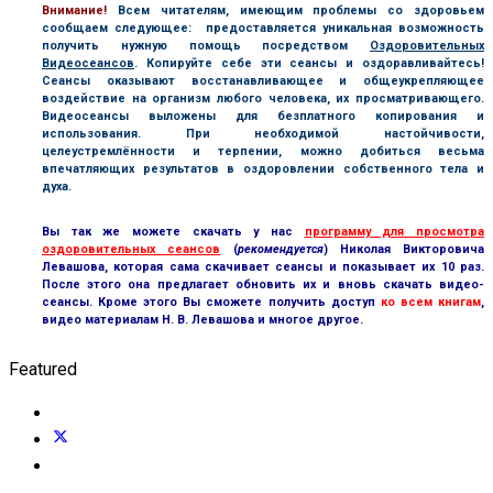
В
нимание!
Всем читателям, имеющим проблемы со здоровьем
сообщаем следующее: предоставляется уникальная возможность
получить нужную помощь посредством
Оздоровительных
Видеосеансов
. Копируйте себе эти сеансы и оздоравливайтесь!
Сеансы оказывают восстанавливающее и общеукрепляющее
воздействие на организм любого человека, их просматривающего.
Видеосеансы выложены для безплатного копирования и
использования. При необходимой настойчивости,
целеустремлённости и терпении, можно добиться весьма
впечатляющих результатов в оздоровлении собственного тела и
духа.
Вы так же можете скачать у нас
программу для просмотра
оздоровительных сеансов
(
рекомендуется
) Николая Викторовича
Левашова, которая сама скачивает сеансы и показывает их 10 раз.
После этого она предлагает обновить их и вновь скачать видео-
сеансы. Кроме этого Вы сможете получить доступ
ко всем книгам
,
видео материалам Н. В. Левашова и многое другое.
Featured