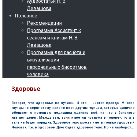
Аудиостатьи Н. В.
Левашова
Полезное
Рекомендации
Программа Ассистент к
сеансам и книгам Н. В.
Левашова
Программа для расчёта и
визуализации
персональных биоритмов
человека
Здоровье
Говорят, что здоровье не купишь. И это – чистая правда. Многие
глупцы не верят этому, наивно веря другим глупцам, которые цинично
обещают с помощью медицины сделать всё, на что у больного
хватает денег. Между тем, если имеется «разруха в голове», то и в
теле не будет порядка. Здоровое тело может иметь только здоровый
Человек, т.е. в здоровом Духе будет здоровое тело. Но не наоборот…