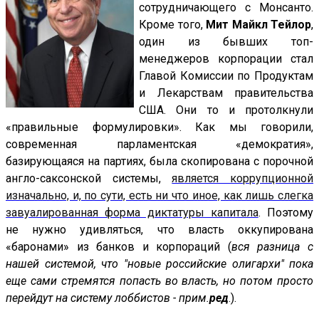
сотрудничающего с Монсанто.
Кроме того,
Мит Майкл Тейлор
,
один из бывших топ-
менеджеров корпорации стал
Главой Комиссии по Продуктам
и Лекарствам правительства
США. Они то и протолкнули
«правильные формулировки». Как мы говорили,
современная парламентская «демократия»,
базирующаяся на партиях, была скопирована с порочной
англо-саксонской системы,
является коррупционной
изначально, и, по сути, есть ни что иное, как лишь слегка
завуалированная форма диктатуры капитала
. Поэтому
не нужно удивляться, что власть оккупирована
«баронами» из банков и корпораций (
вся разница с
нашей системой, что "новые российские олигархи" пока
еще сами стремятся попасть во власть, но потом просто
перейдут на систему лоббистов - прим.
ред
.).