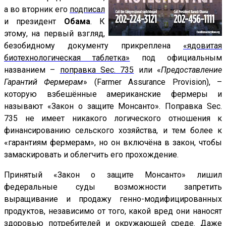
а во вторник его
подписал
и президент
Обама
. К
этому, на первый взгляд,
безобидному документу прикреплена
«ядовитая
биотехнологическая таблетка»
под официальным
названием –
поправка Sec. 735
или «
Предоставление
Гарантий Фермерам
» (Farmer Assurance Provision), –
которую взбешённые американские фермеры и
называют «Закон о защите Монсанто». Поправка Sec.
735 не имеет никакого логического отношения к
финансированию сельского хозяйства, и тем более к
«гарантиям фермерам», но он включёна в закон, чтобы
замаскировать и облегчить его прохождение.
Принятый «Закон о защите Монсанто» лишил
федеральные суды возможности запретить
выращивание и продажу генно-модифицированных
продуктов, независимо от того, какой вред они наносят
здоровью потребителей и окружающей среде. Даже