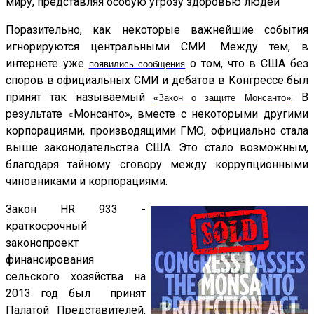
миру, представляя особую угрозу здоровью людей
Поразительно, как некоторые важнейшие события
игнорируются центральными СМИ. Между тем, в
интернете уже
о том, что в США без
появились сообщения
споров в официальных СМИ и дебатов в Конгрессе был
принят так называемый
. В
«Закон о защите Монсанто»
результате «Монсанто», вместе с некоторыми другими
корпорациями, производящими ГМО, официально стала
выше законодательства США. Это стало возможным,
благодаря тайному сговору между коррупционными
чиновниками и корпорациями.
Закон HR 933 -
краткосрочный
законопроект
финансирования
сельского хозяйства на
2013 год был принят
Палатой Представителей,