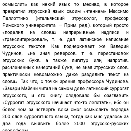
осмыслить как некий язык то месиво, в которое
превратил этрусский язык своим «чтением» Массимо
Паллоттино (итальянский этрусколог, профессор
Римского университета. — Прим. ред.), который просто
«поделил на слова» непрерывные надписи и
«транслитерировал», т. е. дал латинское написание
этрусских текстов. Как подчеркивает же Валерий
Чудинов, «не зная реверсов, т. е. перестановок
этрусских букв, а также лигатур или, напротив,
расчлененных начертаний букв, не зная этрусских слов,
практически невозможно даже разделить текст на
слова». Так что, с точки зрения профессора Чудинова,
«Закари Майяни читал на самом деле латинский суррогат
этрусского, и его книгу следовало бы озаглавить
«Суррогат этрусского начинает что-то лепетать», ибо он
более чем за четверть века смог осмыслить порядка
300 слов суррогатного языка, тогда как мне удалось за
два года выявить более 2000 этрусско-русских
словоформ.