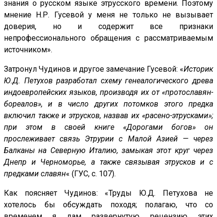
знания о русском языке этрусского времени. Поэтому
мнение Н.Р. Гусевой у меня не только не вызывает
доверия, но и содержит все признаки
непрофессионального обращения с рассматриваемым
источником».
Затронул Чудинов и другое замечание Гусевой: «
Историк
Ю.Д. Петухов разработал схему генеалогического древа
индоевропейских языков, производя их от «протославян-
бореалов», и в число других потомков этого предка
включил также и этрусков, назвав их «расено-этрусками»;
при этом в своей книге «Дорогами богов» он
прослеживает связь Этрурии с Малой Азией — через
Балканы на Северную Италию, замыкая этот круг через
Днепр и Черноморье, а также связывая этрусков и с
предками славян
« (ГУС, с. 107).
Как поясняет Чудинов: «Труды Ю.Д. Петухова не
хотелось бы обсуждать походя; полагаю, что со
временем я дам развернутую рецензию этих