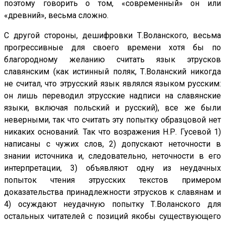
поэтому говорить о том, «современный» он или
«древний», весьма сложно.
С другой стороны, дешифровки Т.Воланского, весьма
прогрессивные для своего времени хотя бы по
благородному желанию считать язык этрусков
славянским (как истинный поляк, Т.Воланский никогда
не считал, что этрусский язык являлся языком русским:
он лишь переводил этрусские надписи на славянские
языки, включая польский и русский), все же были
неверными, так что считать эту попытку образцовой нет
никаких оснований. Так что возражения Н.Р. Гусевой 1)
написаны с чужих слов, 2) допускают неточности в
знании источника и, следовательно, неточности в его
интерпретации, 3) объявляют одну из неудачных
попыток чтения этрусских текстов примером
доказательства принадлежности этрусков к славянам и
4) осуждают неудачную попытку Т.Воланского для
остальных читателей с позиций якобы существующего