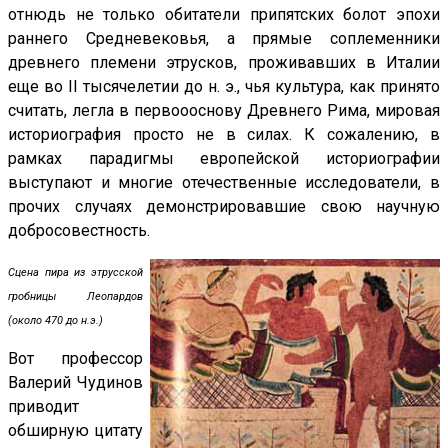
отнюдь не только обитатели припятских болот эпохи
раннего Средневековья, а прямые соплеменники
древнего племени этрусков, проживавших в Италии
еще во II тысячелетии до н. э., чья культура, как принято
считать, легла в первоооснову Древнего Рима, мировая
историография просто не в силах. К сожалению, в
рамках парадигмы европейской историографии
выступают и многие отечественные исследователи, в
прочих случаях демонстрировавшие свою научную
добросовестность.
Сцена пира из этрусской
гробницы Леопардов
(около 470 до н.э.)
Вот профессор
Валерий Чудинов
приводит
обширную цитату