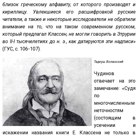
близок греческому алфавиту, от которого производят и
кириллицу. Увлекшиеся его расшифровкой русские
читатели, а также и некоторые исследователи не обратили
внимание на то, что на таком современном русском,
который предлагал Классен, не могли говорить в Этрурии
во II-I тысячелетиях до н. э., как датируются эти надписи»
(ГУС, с. 106-107).
Тадеуш Воланский
Чудинов
отвечает на это
замечание: «Судя
по
многочисленным
неточностям
(состоящим в
усечении и
искажении названия книги Е. Классена не только в