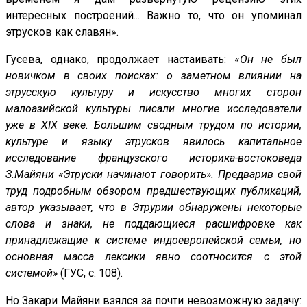
интересных построений... Важно то, что он упоминал
этрусков как славян».
Гусева, однако, продолжает настаивать: «
Он не был
новичком в своих поисках: о заметном влиянии на
этрусскую культуру и искусство многих сторон
малоазийской культуры писали многие исследователи
уже в XIX веке. Большим сводным трудом по истории,
культуре и языку этрусков явилось капитальное
исследование французского историка-востоковеда
З.Майяни «Этруски начинают говорить». Предварив свой
труд подробным обзором предшествующих публикаций,
автор указывает, что в Этрурии обнаружены некоторые
слова и знаки, не поддающиеся расшифровке как
принадлежащие к системе индоевропейской семьи, но
основная масса лексики явно соотносится с этой
системой»
(ГУС, с. 108).
Но Закари Майяни взялся за почти невозможную задачу: