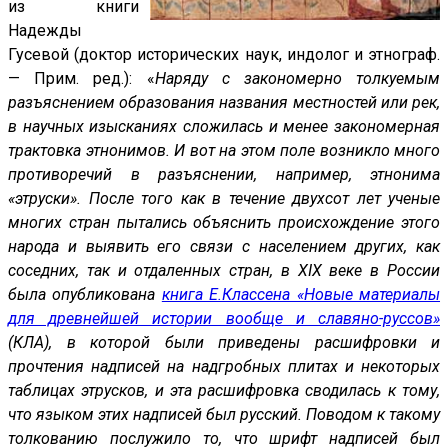
из книги
Надежды
Гусевой (доктор исторических наук, индолог и этнограф.
— Прим. ред.): «
Наряду с закономерно толкуемым
разъяснением образования названия местностей или рек,
в научных изысканиях сложилась и менее закономерная
трактовка этнонимов. И вот на этом поле возникло много
противоречий в разъяснении, например, этнонима
«этруски». После того как в течение двухсот лет ученые
многих стран пытались объяснить происхождение этого
народа и выявить его связи с населением других, как
соседних, так и отдаленных стран, в XIX веке в России
была опубликована
книга Е.Классена «Новые материалы
для древнейшей истории вообще и славяно-руссов»
(КЛА), в которой были приведены расшифровки и
прочтения надписей на надгробных плитах и некоторых
таблицах этрусков, и эта расшифровка сводилась к тому,
что языком этих надписей был русский. Поводом к такому
толкованию послужило то, что шрифт надписей был