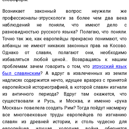
Возникает законный вопрос: неужели же
профессионалы-этрускологи за более чем два века
наблюдений не поняли, что имеют дело с
разновидностью русского языка? Полагаю, что поняли.
Точно так же, как европейцы прекрасно понимают, что
албанцы не имеют никаких законных прав на Косово.
Однако от славян, полагают они, необходимо
избавляться любой ценой... Возвращаясь к нашим
проблемам: зачем говорить о том, что
этрусский язык
был славянским
? А вдруг в извлеченных из земли
надписях содержится нечто, идущее вразрез с принятой
европейской историографией, в которой славян изгнали
из античного периода? Вдруг там окажется, что
существовали и Русь, и Москва, и именно «рука
Москвы» повелела создать Рим? Тогда пойдут насмарку
все многовековые труды европейцев по изгнанию
славян из древней истории, и столь чудесно для
европейцев идущая холодная война обернется