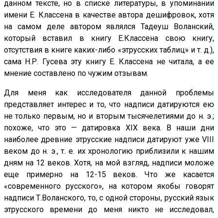
данном тексте, но в списке литературы, в упоминании
имени Е. Классена в качестве автора дешифровок, хотя
на самом деле автором являлся Тадеуш Воланский,
который вставил в книгу Е.Классена свою книгу,
отсутствия в книге каких-либо «этрусских таблиц» и т. д.),
сама Н.Р. Гусева эту книгу Е. Классена не читала, а ее
мнение составлено по чужим отзывам.
Для меня как исследователя данной проблемы
представляет интерес и то, что надписи датируются ею
не только первым, но и вторым тысячелетиями до н. э.;
похоже, что это — датировка XIX века. В наши дни
наиболее древние этрусские надписи датируют уже VIII
веком до н. э., т. е. их хронологию приблизили к нашим
дням на 12 веков. Хотя, на мой взгляд, надписи моложе
еще примерно на 12-15 веков. Что же касается
«современного русского», на котором якобы говорят
надписи Т.Воланского, то, с одной стороны, русский язык
этрусского времени до меня никто не исследовал,