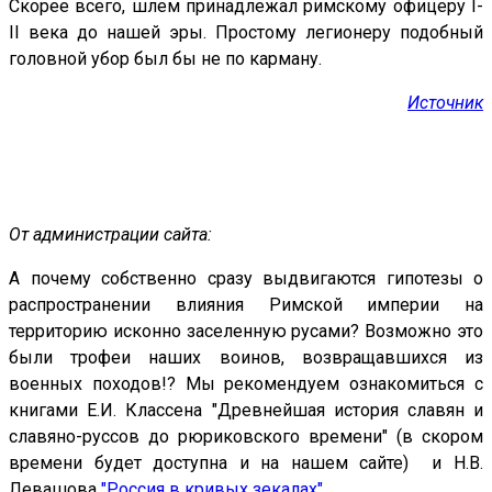
Скорее всего, шлем принадлежал римскому офицеру I-
II века до нашей эры. Простому легионеру подобный
головной убор был бы не по карману.
Источник
От администрации сайта:
А почему собственно сразу выдвигаются гипотезы о
распространении влияния Римской империи на
территорию исконно заселенную русами? Возможно это
были трофеи наших воинов, возвращавшихся из
военных походов!? Мы рекомендуем ознакомиться с
книгами Е.И. Классена "
Древнейшая история славян и
славяно-руссов до рюриковского времени" (в скором
времени будет доступна и на нашем сайте)
и Н.В.
Левашова
"Россия в кривых зекалах"