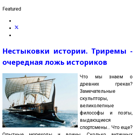
Featured
Нестыковки истории. Триремы -
очередная ложь историков
Что мы знаем о
древних греках?
Замечательные
скульпторы,
великолепные
философы и поэты,
выдающиеся
спортсмены... Что еще?
Опытные мореходы и воины. Сколько античных