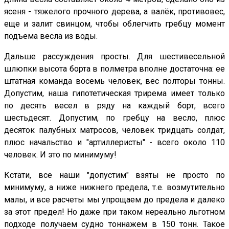
ясеня - тяжелого прочного дерева, а валёк, противовес,
еще и залит свинцом, чтобы облегчить гребцу момент
подъема весла из воды.
Дальше рассуждения просты. Для шестивесельной
шлюпки высота борта в полметра вполне достаточна: ее
штатная команда восемь человек, вес полторы тонны.
Допустим, наша гипотетическая трирема имеет только
по десять весел в ряду на каждый борт, всего
шестьдесят. Допустим, по гребцу на весло, плюс
десяток палубных матросов, человек тридцать солдат,
плюс начальство и "артиллеристы" - всего около 110
человек. И это по минимуму!
Кстати, все наши "допустим" взяты не просто по
минимуму, а ниже нижнего предела, т.е. возмутительно
малы, и все расчеты мы упрощаем до предела и далеко
за этот предел! Но даже при таком нереально льготном
подходе получаем судно тоннажем в 150 тонн. Такое