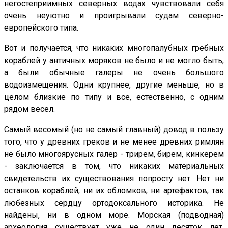
негостеприимных северных водах чувствовали себя
очень неуютно и проигрывали судам северно-
европейского типа.
Вот и получается, что никаких многопалубных гребных
кораблей у античных моряков не было и не могло быть,
а были обычные галеры не очень большого
водоизмещения. Одни крупнее, другие меньше, но в
целом близкие по типу и все, естественно, с одним
рядом весел.
Самый весомый (но не самый главный) довод в пользу
того, что у древних греков и не менее древних римлян
не было многоярусных галер - трирем, бирем, кинкерем
- заключается в том, что никаких материальных
свидетельств их существования попросту нет. Нет ни
останков кораблей, ни их обломков, ни артефактов, так
любезных сердцу ортодоксального историка. Не
найдены, ни в одном море. Морская (подводная)
археология существует уже не один десяток лет,