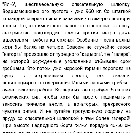
"Ял-6", шестивесельную спасательную шлюпку.
Водоизмещение его пустого - уже 960 кг. Со штатной
командой, снаряжением и запасами - примерно полторы
тонны. Тот, кто имеет хоть какое-то отношение к флоту,
авторитетно подтвердит: грести против ветра даже
вшестером - работа каторжная. Особенно - если волны
хотя бы балла на четыре. Совсем не случайно слово
"каторга" произошло от турецкого "кадырга", т.е. "галера",
на которой осужденные уголовники отбывали срок
гребцами. Это потом уже морской термин переполз на
сушу с сохранением своего, так сказать,
пенитенциарного содержания. Иными словами, гребля -
очень тяжелая работа. Во-первых, она требует больших
физических сил, чтобы хотя бы просто поднимать и
заносить тяжелое весло, а во-вторых, прекрасного
чувства ритма. И не путайте прогулочную лодочку на
пруду со спасательной шлюпкой и тем более галерой!
При высоте надводного борта "Ял-6" порядка 40-50 см
длина весла составляет около 4 метров, сделано оно из