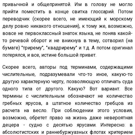
привычной и общепринятой. Им в голову не могло
прийти поместить в конце свитка глоссарий. Потом
переводчик (скорее всего, не имеющий к морскому
делу ровно никакого отношения), к тому же, возможно,
вовсе не первоклассный знаток языка, не поняв какой-
то речевой оборот и не вникнув в тему, сотворил (на
бумаге) "трирему", "квадрирему" и т.д. А потом оригинал
потерялся, и все, истине большой привет.
Скорее всего, авторы под терминами, содержащими
числительные, подразумевали что-то иное, какую-то
другую характерную черту, позволяющую отличать суда
одного типа от другого. Какую? Вот вариант. Все
термины с числительным обозначают не количество
гребных ярусов, а штатное количество гребцов из
расчета на весло. При соблюдении этого условия,
возможно, обретет право на жизнь даже невероятная
децера - судно с десятью ярусами. Интересно: в
абсолютистских и раннебуржуазных флотах критерием