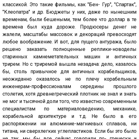
классикой. Это такие фильмы, как "Бен- Гур", "Спартак",
"Клеопатра" и др. Бюджеты у них, даже по нынешним
временам, были бешеными, тем более что доллар в те
времена был куда дороже. Продюсеры денег не
жалели, масштабы массовок и декораций превосходят
любое воображение. И вот, для пущего антуража, было
решено заказать полноценные реплики-новоделы
старинных камнеметательных машин и античных
трирем. Но с триремой вышла незадача: дело, казалось
бы, столь привычное для античных корабельщиков,
неожиданно оказалось не по плечу корабельным
инженерам-профессионалам середины прошлого
столетия, хотя древнегреческий плотник не знал и знать
не мог и тысячной доли того, что известно современным
специалистам по материаловедению, механике,
корабельной архитектуре и т.д. Не было в его
распоряжении ни алюминие-магниевых сплавов, ни
титана, ни сверхлегких углепластиков. Если бы это было
не так, мы бы все сейчас говорили по- гречески и