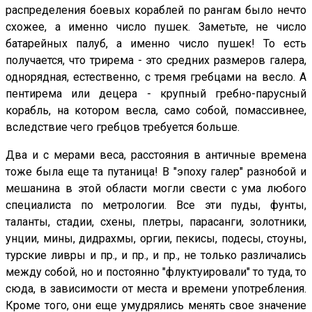
распределения боевых кораблей по рангам было нечто
схожее, а именно число пушек. Заметьте, не число
батарейных палуб, а именно число пушек! То есть
получается, что трирема - это средних размеров галера,
однорядная, естественно, с тремя гребцами на весло. А
пентирема или децера - крупный гребно-парусный
корабль, на котором весла, само собой, помассивнее,
вследствие чего гребцов требуется больше.
Два и с мерами веса, расстояния в античные времена
тоже была еще та путаница! В "эпоху галер" разнобой и
мешанина в этой области могли свести с ума любого
специалиста по метрологии. Все эти пуды, фунты,
таланты, стадии, схены, плетры, парасанги, золотники,
унции, мины, дидрахмы, оргии, пекисы, подесы, стоуны,
турские ливры и пр., и пр., и пр., не только различались
между собой, но и постоянно "флуктуировали" то туда, то
сюда, в зависимости от места и времени употребления.
Кроме того, они еще умудрялись менять свое значение