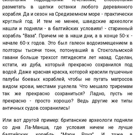
разметать в щепки останки любого деревянного
корабля. Да и сезон на Средиземном море - практически
круглый год. И тем не менее, шведские археологи
нашли и подняли - в балтийских условиях! - старинный
корабль "Ваза". Причем не в наши дни, а в конце 50-х -
начале 60-х годов. Это был галеон водоизмещением в
полторы тысячи тонн, потонувший в Стокгольмской
гавани больше трехсот пятидесяти лет назад. Сделан,
кстати, из дуба, который прекрасно сохранился под
водой. Даже красная краска, которой красили пушечные
палубы боевых кораблей, чтобы не пугать матросов
видом крови, местами уцелела. Что мешало триремам
так же прекрасно сохраниться? Ладно, пусть не
прекрасно - просто хорошо? Ведь другие же типы
античных судов сохранились!
Или вот другой пример: британские археологи подняли
со дна Ла-Манша, где условия ничем не лучше
балтийских, корабль "Мэри Роуз". И тоже в