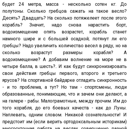
будет 24 метра, масса - несколько сотен кг. До
полутоны. Сколько гребцов сажать на такое весло?
Десять? Двадцать? На сколько потяжелеет после этого
корабль? Значит, надо снова нарастить борт,
водоизмещение опять возрастет, корабль станет
намного шире и с большей осадкой; потянут ли его
гребцы? Надо увеличить количество весел в ряду, но на
сколько возрастут размеры корабля? А
водоизмещение? А добавим волнение на море не в
четыре балла, в шесть?.. И как будут синхронизировать
свои действия гребцы первого, второго и третьего
ярусов? На спортивной байдарке отладить синхронность
- и то проблема, а тут? Но там - спортсмены, люди
образованные, понимающие, что и зачем они делают, а
на галере - рабы. Малограмотные, между прочим. Им до
того корабля, до его боевых качеств - как до Луны.
Наплевать, одним словом. Никакой сознательности! И
предстоит им (если верить ортодоксальным историкам)
многосуточная работа на веслах совершенно разной