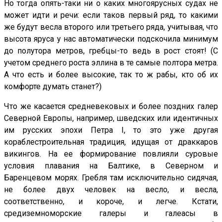
Но тогда опять-таки ни о каких многоярусных судах не
может идти и речи: если таков первый ряд, то какими
же будут весла второго или третьего ряда, учитывая, что
высота яруса у нас автоматически подскочила минимум
до полутора метров, гребцы-то ведь в рост стоят! (С
учетом среднего роста эллина в те самые полтора метра.
А что есть и более высокие, так то ж рабы, кто об их
комфорте думать станет?)
Что же касается средневековых и более поздних галер
Северной Европы, например, шведских или идентичных
им русских эпохи Петра I, то это уже другая
кораблестроительная традиция, идущая от драккаров
викингов. На ее формирование повлияли суровые
условия плавания на Балтике, в Северном и
Баренцевом морях. Гребля там исключительно сидячая,
не более двух человек на весло, и весла,
соответственно, и короче, и легче. Кстати,
средиземноморские галеры и галеасы в