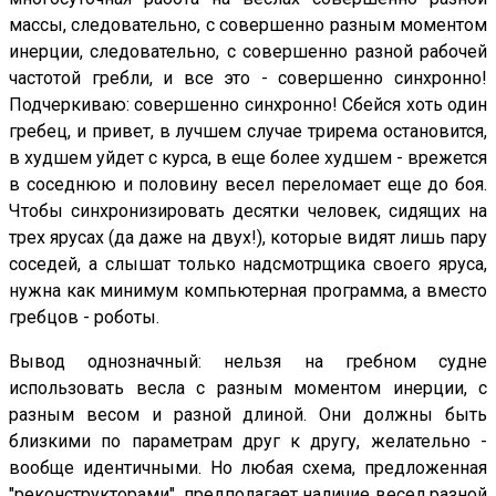
массы, следовательно, с совершенно разным моментом
инерции, следовательно, с совершенно разной рабочей
частотой гребли, и все это - совершенно синхронно!
Подчеркиваю: совершенно синхронно! Сбейся хоть один
гребец, и привет, в лучшем случае трирема остановится,
в худшем уйдет с курса, в еще более худшем - врежется
в соседнюю и половину весел переломает еще до боя.
Чтобы синхронизировать десятки человек, сидящих на
трех ярусах (да даже на двух!), которые видят лишь пару
соседей, а слышат только надсмотрщика своего яруса,
нужна как минимум компьютерная программа, а вместо
гребцов - роботы.
Вывод однозначный: нельзя на гребном судне
использовать весла с разным моментом инерции, с
разным весом и разной длиной. Они должны быть
близкими по параметрам друг к другу, желательно -
вообще идентичными. Но любая схема, предложенная
"реконструкторами", предполагает наличие весел разной