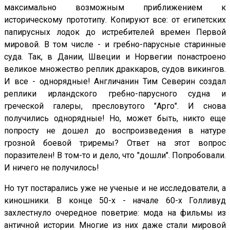
максимально возможным приближением к
историческому прототипу. Копируют все: от египетских
папирусных лодок до истребителей времен Первой
мировой. В том числе - и гребно-парусные старинные
суда. Так, в Дании, Швеции и Норвегии понастроено
великое множество реплик драккаров, судов викингов.
И все - однорядные! Англичанин Тим Северин создал
реплики ирландского гребно-парусного судна и
греческой галеры, пресловутого "Арго". И снова
получились однорядные! Но, может быть, никто еще
попросту не дошел до воспроизведения в натуре
грозной боевой триремы? Ответ на этот вопрос
поразителен! В том-то и дело, что "дошли". Попробовали.
И ничего не получилось!
Но тут постарались уже не ученые и не исследователи, а
киношники. В конце 50-х - начале 60-х Голливуд
захлестнуло очередное поветрие: мода на фильмы из
античной истории. Многие из них даже стали мировой