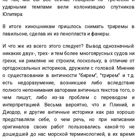
ударными темпами вели колонизацию спутников
Юпитера.
В итоге киношникам пришлось снимать триремы в
павильоне, сделав их из пенопласта и фанеры.
И что же из всего этого следует? Вывод однозначный:
никаких двух-, трех- и тем более многоярусных судов ни
греки, ни римляне не строили, поскольку, в отличие от
ортодоксальных историков, дружили с головой. Мнение
о существовании в античности "бирем", "трирем" и т.д.
есть недоразумение, возникшее либо вследствие
полного непонимания авторами античных текстов того, о
чем пишут; либо из-за проблем с переводом и
интерпретацией. Весьма вероятно, что и Плиний, и
Диодор, и другие античные историки как раз хорошо
представляли себе, о чем речь, но при написании
оригиналов своих работ пользовались какой-то не
дошедшей до нас морской терминологией, в их время