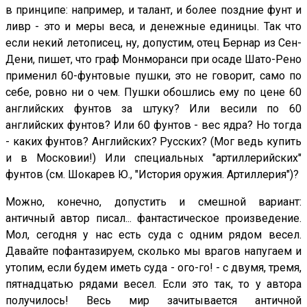
в принципе: например, и талант, и более поздние фунт и
ливр - это и меры веса, и денежные единицы. Так что
если некий летописец, ну, допустим, отец Бернар из Сен-
Дени, пишет, что граф Монморанси при осаде Шато-Рено
применил 60-фунтовые пушки, это не говорит, само по
себе, ровно ни о чем. Пушки обошлись ему по цене 60
английских фунтов за штуку? Или весили по 60
английских фунтов? Или 60 фунтов - вес ядра? Но тогда
- каких фунтов? Английских? Русских? (Мог ведь купить
и в Московии!) Или специальных "артиллерийских"
фунтов (см. Шокарев Ю., "История оружия. Артиллерия")?
Можно, конечно, допустить и смешной вариант:
античный автор писал... фантастическое произведение.
Мол, сегодня у нас есть суда с одним рядом весел.
Давайте пофантазируем, сколько мы врагов напугаем и
утопим, если будем иметь суда - ого-го! - с двумя, тремя,
пятнадцатью рядами весел. Если это так, то у автора
получилось! Весь мир зачитывается античной