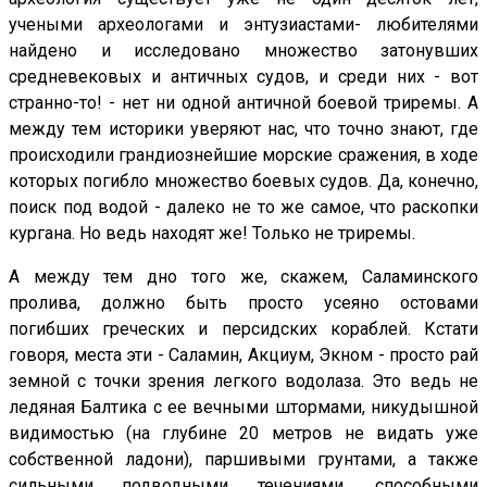
учеными археологами и энтузиастами- любителями
найдено и исследовано множество затонувших
средневековых и античных судов, и среди них - вот
странно-то! - нет ни одной античной боевой триремы. А
между тем историки уверяют нас, что точно знают, где
происходили грандиознейшие морские сражения, в ходе
которых погибло множество боевых судов. Да, конечно,
поиск под водой - далеко не то же самое, что раскопки
кургана. Но ведь находят же! Только не триремы.
А между тем дно того же, скажем, Саламинского
пролива, должно быть просто усеяно остовами
погибших греческих и персидских кораблей. Кстати
говоря, места эти - Саламин, Акциум, Экном - просто рай
земной с точки зрения легкого водолаза. Это ведь не
ледяная Балтика с ее вечными штормами, никудышной
видимостью (на глубине 20 метров не видать уже
собственной ладони), паршивыми грунтами, а также
сильными подводными течениями, способными