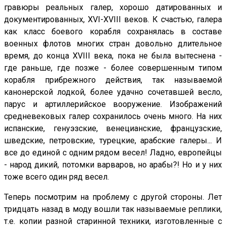
гравюры реальных галер, хорошо датированных и
документированных, XVI-ХVIII веков. К счастью, галера
как класс боевого корабля сохранялась в составе
военных флотов многих стран довольно длительное
время, до конца ХVIII века, пока не была вытеснена -
где раньше, где позже - более совершенным типом
корабля прибрежного действия, так называемой
канонерской лодкой, более удачно сочетавшей весло,
парус и артиллерийское вооружение. Изображений
средневековых галер сохранилось очень много. На них
испанские, генуэзские, венецианские, французские,
шведские, петровские, турецкие, арабские галеры... И
все до единой с одним рядом весел! Ладно, европейцы
- народ дикий, потомки варваров, но арабы?! Но и у них
тоже всего один ряд весел.
Теперь посмотрим на проблему с другой стороны. Лет
тридцать назад в моду вошли так называемые реплики,
т.е. копии разной старинной техники, изготовленные с