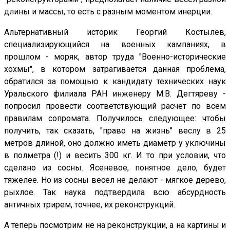
длины и массы, то есть с разным моментом инерции.
Альтернативный историк Георгий Костылев,
специализирующийся на военных кампаниях, в
прошлом - моряк, автор труда "Военно-исторические
хохмы", в котором затрагивается данная проблема,
обратился за помощью к кандидату технических наук
Уральского филиала РАН инженеру М.В. Дегтяреву -
попросил провести соответствующий расчет по всем
правилам сопромата. Получилось следующее: чтобы
получить, так сказать, "право на жизнь" веслу в 25
метров длиной, оно должно иметь диаметр у уключины
в полметра (!) и весить 300 кг. И то при условии, что
сделано из сосны. Ясеневое, понятное дело, будет
тяжелее. Но из сосны весел не делают - мягкое дерево,
рыхлое. Так наука подтвердила всю абсурдность
античных трирем, точнее, их реконструкций.
А теперь посмотрим не на реконструкции, а на картины и