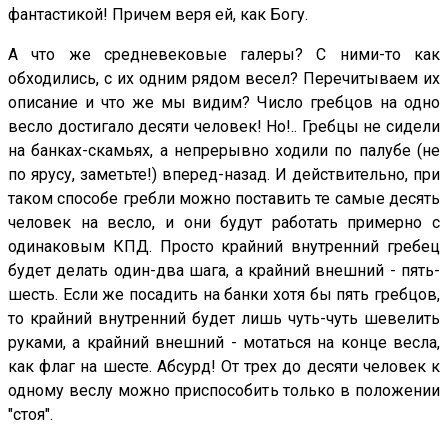
фантастикой! Причем веря ей, как Богу.
А что же средневековые галеры? С ними-то как
обходились, с их одним рядом весел? Перечитываем их
описание и что же мы видим? Число гребцов на одно
весло достигало десяти человек! Но!.. Гребцы не сидели
на банках-скамьях, а непрерывно ходили по палубе (не
по ярусу, заметьте!) вперед-назад. И действительно, при
таком способе гребли можно поставить те самые десять
человек на весло, и они будут работать примерно с
одинаковым КПД. Просто крайний внутренний гребец
будет делать один-два шага, а крайний внешний - пять-
шесть. Если же посадить на банки хотя бы пять гребцов,
то крайний внутренний будет лишь чуть-чуть шевелить
руками, а крайний внешний - мотаться на конце весла,
как флаг на шесте. Абсурд! От трех до десяти человек к
одному веслу можно приспособить только в положении
"стоя".