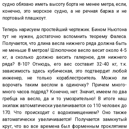
судно обязано иметь высоту борта не менее метра, если,
конечно, это морское судно, а не речная баржа и не
портовый плашкоут.
Теперь нарисуем простейший чертежик. Бином Ньютона
тут не нужен, достаточно вспомнить теорему Фалеса.
Получается, что длина весла нижнего ряда должна быть
не меньше 8 метров! Шлюпочное весло весит около 4-5
кг, а сколько должно весить галерное, для нижнего
ряда? 8-10? Отнюдь, его вес составит 32-40 кг, т.к.
зависимость здесь кубическая, это подтвердит любой
инженер, не только кораблестроитель. Можно ли
ворочать таким веслом в одиночку? Причем много-
много часов подряд? Конечно, нет. Значит, имеем по два
гребца на весло, да и то умозрительно! В итоге наш
экипаж автоматически увеличивается со 110 человек до
170. Что происходит с водоизмещением? Оно также
автоматически увеличивается! Получается замкнутый
круг, что во все времена был форменным проклятием