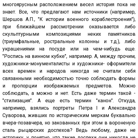
многоярусным расположением весел история пока не
знает. Все, что предлагают нам источники (например,
Шершов А.П., "К истории военного кораблестроения"),
при ближайшем рассмотрении оказывается либо
скульптурными композициями неких памятников
(триумфальные, ростральные колонны и т.д.), либо
украшениями на посуде или на чем-нибудь еще.
"Роспись на винном кубке", например. А, между прочим,
художники-монументалисты и художники- оформители
всех времен и народов никогда не считали себя
связанными необходимостью точно соблюдать формы
и пропорции изображаемых предметов. Можно
соблюдать, а можно и нет. Есть даже термин такой -
"стилизация". А еще есть термин "канон". Откуда,
например, взялись портреты Петра I и Александра
Суворова, живших по историческим меркам буквально
вчера-позавчера, но закованных при этом в вороненую
сталь рыцарских доспехов? Ведь любому, даже не
историку, у понятно, что такие доспехи они никогда не