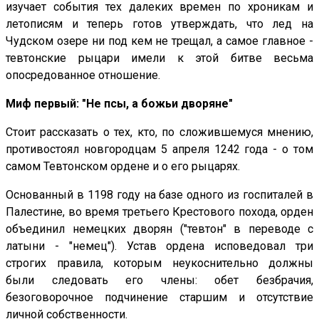
изучает события тех далеких времен по хроникам и
летописям и теперь готов утверждать, что лед на
Чудском озере ни под кем не трещал, а самое главное -
тевтонские рыцари имели к этой битве весьма
опосредованное отношение.
Миф первый: "Не псы, а божьи дворяне"
Стоит рассказать о тех, кто, по сложившемуся мнению,
противостоял новгородцам 5 апреля 1242 года - о том
самом Тевтонском ордене и о его рыцарях.
Основанный в 1198 году на базе одного из госпиталей в
Палестине, во время третьего Крестового похода, орден
объединил немецких дворян ("тевтон" в переводе с
латыни - "немец"). Устав ордена исповедовал три
строгих правила, которым неукоснительно должны
были следовать его члены: обет безбрачия,
безоговорочное подчинение старшим и отсутствие
личной собственности.