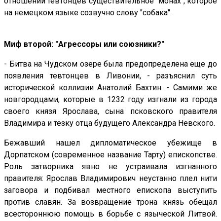
отношении тевтонцев существительное "монах", которое
на немецком языке созвучно слову "собака".
Миф второй: "Агрессоры или союзники?"
- Битва на Чудском озере была предопределена еще до
появления тевтонцев в Ливонии, - разъяснил суть
исторической коллизии Анатолий Бахтин. - Самими же
новгородцами, которые в 1232 году изгнали из города
своего князя Ярослава, сына псковского правителя
Владимира и тезку отца будущего Александра Невского.
Бежавший нашел дипломатическое убежище в
Дорпатском (современное название Тарту) епископстве.
Роль затворника явно не устраивала изгнанного
правителя: Ярослав Владимирович неустанно плел нити
заговора и подбивал местного епископа выступить
против славян. За возвращение трона князь обещал
всестороннюю помощь в борьбе с языческой Литвой.