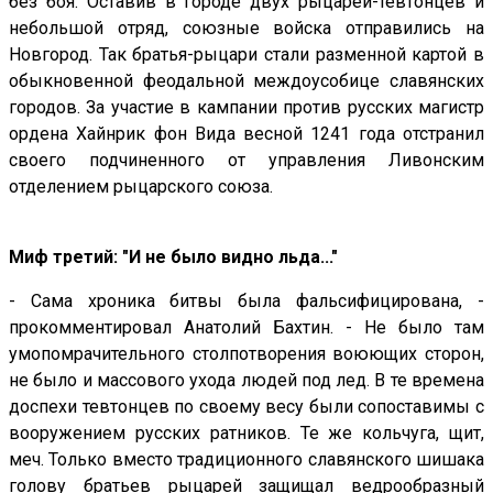
без боя. Оставив в городе двух рыцарей-тевтонцев и
небольшой отряд, союзные войска отправились на
Новгород. Так братья-рыцари стали разменной картой в
обыкновенной феодальной междоусобице славянских
городов. За участие в кампании против русских магистр
ордена Хайнрик фон Вида весной 1241 года отстранил
своего подчиненного от управления Ливонским
отделением рыцарского союза.
Миф третий: "И не было видно льда..."
- Сама хроника битвы была фальсифицирована, -
прокомментировал Анатолий Бахтин. - Не было там
умопомрачительного столпотворения воюющих сторон,
не было и массового ухода людей под лед. В те времена
доспехи тевтонцев по своему весу были сопоставимы с
вооружением русских ратников. Те же кольчуга, щит,
меч. Только вместо традиционного славянского шишака
голову братьев рыцарей защищал ведрообразный