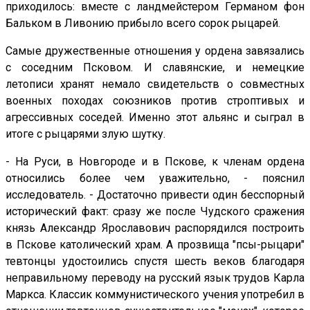
приходилось: вместе с ландмейстером Германом фон
Бальком в Ливонию прибыло всего сорок рыцарей.
Самые дружественные отношения у ордена завязались
с соседним Псковом. И славянские, и немецкие
летописи хранят немало свидетельств о совместных
военных походах союзников против строптивых и
агрессивных соседей. Именно этот альянс и сыграл в
итоге с рыцарями злую шутку.
- На Руси, в Новгороде и в Пскове, к членам ордена
относились более чем уважительно, - пояснил
исследователь. - Достаточно привести один бесспорный
исторический факт: сразу же после Чудского сражения
князь Александр Ярославович распорядился построить
в Пскове католический храм. А прозвища "псы-рыцари"
тевтонцы удостоились спустя шесть веков благодаря
неправильному переводу на русский язык трудов Карла
Маркса. Классик коммунистического учения употребил в