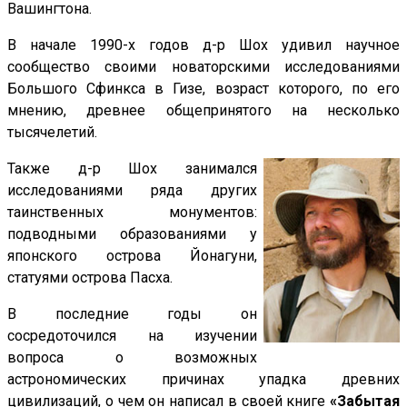
Вашингтона.
В начале 1990-х годов д-р Шох удивил научное
сообщество своими новаторскими исследованиями
Большого Сфинкса в Гизе, возраст которого, по его
мнению, древнее общепринятого на несколько
тысячелетий.
Также д-р Шох занимался
исследованиями ряда других
таинственных монументов:
подводными образованиями у
японского острова Йонагуни,
статуями острова Пасха.
В последние годы он
сосредоточился на изучении
вопроса о возможных
астрономических причинах упадка древних
цивилизаций, о чем он написал в своей книге
«Забытая