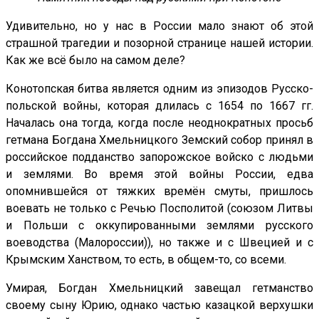
Удивительно, но у нас в России мало знают об этой
страшной трагедии и позорной странице нашей истории.
Как же всё было на самом деле?
Конотопская битва является одним из эпизодов Русско-
польской войны, которая длилась с 1654 по 1667 гг.
Началась она тогда, когда после неоднократных просьб
гетмана Богдана Хмельницкого Земский собор принял в
российское подданство запорожское войско с людьми
и землями. Во время этой войны России, едва
опомнившейся от тяжких времён смуты, пришлось
воевать не только с Речью Посполитой (союзом Литвы
и Польши с оккупированными землями русского
воеводства (Малороссии)), но также и с Швецией и с
Крымским Ханством, то есть, в общем-то, со всеми.
Умирая, Богдан Хмельницкий завещал гетманство
своему сыну Юрию, однако частью казацкой верхушки