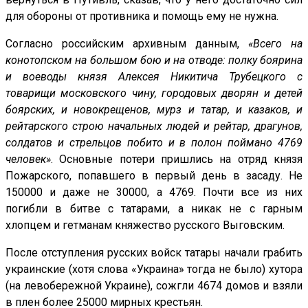
для обороны от противника и помощь ему не нужна.
Согласно российским архивным данным,
«Всего на
конотопском на большом бою и на отводе: полку боярина
и воеводы князя Алексея Никитича Трубецкого с
товарищи московского чину, городовых дворян и детей
боярских, и новокрещенов, мурз и татар, и казаков, и
рейтарского строю начальных людей и рейтар, драгунов,
солдатов и стрельцов побито и в полон поймано 4769
человек»
. Основные потери пришлись на отряд князя
Пожарского, попавшего в первый день в засаду. Не
150000 и даже не 30000, а 4769. Почти все из них
погибли в битве с татарами, а никак не с гарным
хлопцем и гетманам княжество русского Выговским.
После отступления русских войск татары начали грабить
украинские (хотя слова «Украина» тогда не было) хутора
(на левобережной Украине), сожгли 4674 домов и взяли
в плен более 25000 мирных крестьян.