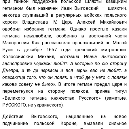
при тайной поддержке польской шляхты казацким
гетманом был назначен Иван Выговский — шляхтич,
некогда служивший в регулярных войсках польского
короля Владислава IV. Царь Алексей Михайлович
одобрил избрание гетмана. Однако простые казаки
гетмана невзлюбили, особенно в восточной части
Малороссии. Как рассказывал проезжавший по Малой
Руси в декабре 1657 года греческий митрополит
Колоссийский Михаил, «
гетмана Ивана Выговского
заднепровкие черкасы любят. А которые по сю сторону
Днепра, и те де черкасы и вся чернь ево не любят, а
опасаютца того, что он поляк, и чтоб де у него с поляки
какова совету не было».
В итоге гетман предал царя и
переметнулся на сторону поляков, приняв титул
«Великого гетмана княжества Русского» (заметьте,
РУССКОГО, не украинского).
Действия Выговского, нацеленные на новое
подчинение польской Короне, вызвали сильное