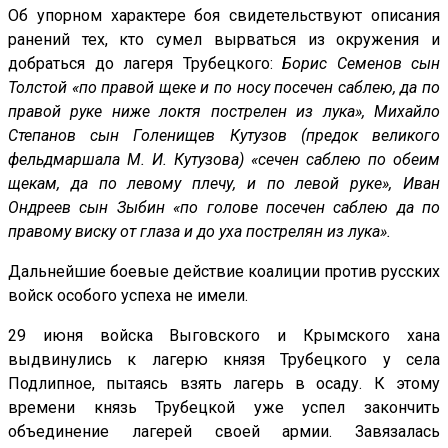
Об упорном характере боя свидетельствуют описания
ранений тех, кто сумел вырваться из окружения и
добраться до лагеря Трубецкого:
Борис Семенов сын
Толстой «по правой щеке и по носу посечен саблею, да по
правой руке ниже локтя пострелен из лука», Михайло
Степанов сын Голенищев Кутузов (предок великого
фельдмаршала М. И. Кутузова) «сечен саблею по обеим
щекам, да по левому плечу, и по левой руке», Иван
Ондреев сын Зыбин «по голове посечен саблею да по
правому виску от глаза и до уха пострелян из лука».
Дальнейшие боевые действие коалиции против русских
войск особого успеха не имели.
29 июня войска Выговского и Крымского хана
выдвинулись к лагерю князя Трубецкого у села
Подлипное, пытаясь взять лагерь в осаду. К этому
времени князь Трубецкой уже успел закончить
объединение лагерей своей армии. Завязалась