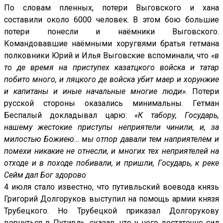
По словам пленных, потери Выговского и хана
составили около 6000 человек. В этом бою большие
потери понесли и наёмники Выговского.
Командовавшие наёмными хоругвями братья гетмана
полковники Юрий и Илья Выговские вспоминали, что
«в
то де время на приступех казатцкого войска и татар
побито много, и ляцкого де войска убит маер и хорунжие
и капитаны и иные начальные многие люди»
. Потери
русской стороны оказались минимальны. Гетман
Беспалый докладывал царю:
«К табору, Государь,
нашему жестокие приступы неприятели чинили, и, за
милостью Божиею… мы отпор давали тем наприятелем и
помехи никакие не отнесли, и многих тех неприятелей на
отходе и в походе побивали, и пришли, Государь, к реке
Сейм дал Бог здорово
4 июля стало известно, что путивльский воевода князь
Григорий Долгоруков выступил на помощь армии князя
Трубецкого. Но Трубецкой приказал Долгорукову
вернуться в Путивль, сказав, что у него достаточно сил