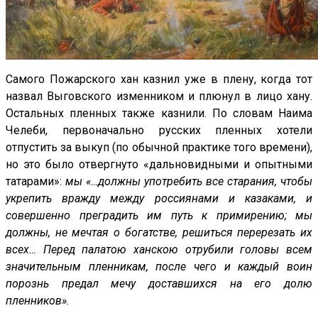
Самого Пожарского хан казнил уже в плену, когда тот
назвал Выговского изменником и плюнул в лицо хану.
Остальных пленных также казнили. По словам Наима
Челеби, первоначально русских пленных хотели
отпустить за выкуп (по обычной практике того времени),
но это было отвергнуто «дальновидными и опытными
татарами»:
мы «…должны употребить все старания, чтобы
укрепить вражду между россиянами и казаками, и
совершенно преградить им путь к примирению; мы
должны, не мечтая о богатстве, решиться перерезать их
всех… Перед палатою ханскою отрубили головы всем
значительным пленникам, после чего и каждый воин
порознь предал мечу доставшихся на его долю
пленников».