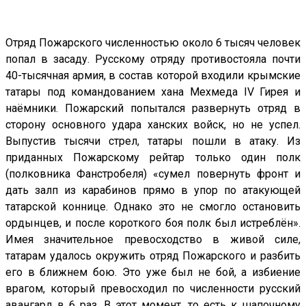
Отряд Пожарского численностью около 6 тысяч человек
попал в засаду. Русскому отряду противостояла почти
40-тысячная армия, в состав которой входили крымские
татары под командованием хана Мехмеда IV Гирея и
наёмники. Пожарский попытался развернуть отряд в
сторону основного удара ханских войск, но не успел.
Выпустив тысячи стрел, татары пошли в атаку. Из
приданных Пожарскому рейтар только один полк
(полковника Фанстробеля) «сумел повернуть фронт и
дать залп из карабинов прямо в упор по атакующей
татарской коннице. Однако это не смогло остановить
ордынцев, и после короткого боя полк был истреблён».
Имея значительное превосходство в живой силе,
татарам удалось окружить отряд Пожарского и разбить
его в ближнем бою. Это уже был не бой, а избиение
врагом, который превосходил по численности русский
авангард в 6 раз. В этот момент, то есть к шапочному