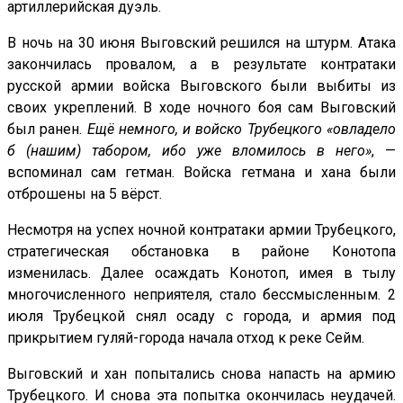
артиллерийская дуэль.
В ночь на 30 июня Выговский решился на штурм. Атака
закончилась провалом, а в результате контратаки
русской армии войска Выговского были выбиты из
своих укреплений. В ходе ночного боя сам Выговский
был ранен.
Ещё немного, и войско Трубецкого «овладело
б (нашим) табором, ибо уже вломилось в него»
, —
вспоминал сам гетман. Войска гетмана и хана были
отброшены на 5 вёрст.
Несмотря на успех ночной контратаки армии Трубецкого,
стратегическая обстановка в районе Конотопа
изменилась. Далее осаждать Конотоп, имея в тылу
многочисленного неприятеля, стало бессмысленным. 2
июля Трубецкой снял осаду с города, и армия под
прикрытием гуляй-города начала отход к реке Сейм.
Выговский и хан попытались снова напасть на армию
Трубецкого. И снова эта попытка окончилась неудачей.