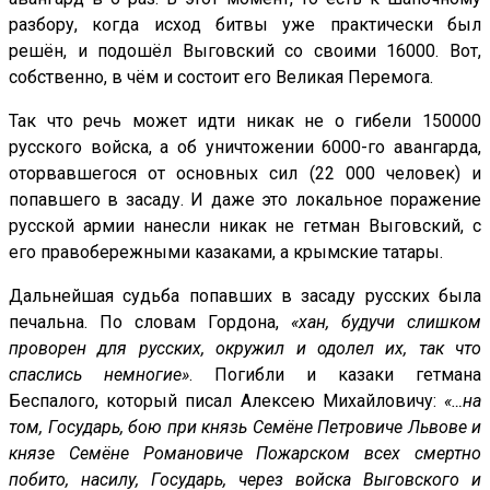
разбору, когда исход битвы уже практически был
решён, и подошёл Выговский со своими 16000. Вот,
собственно, в чём и состоит его Великая Перемога.
Так что речь может идти никак не о гибели 150000
русского войска, а об уничтожении 6000-го авангарда,
оторвавшегося от основных сил (22 000 человек) и
попавшего в засаду. И даже это локальное поражение
русской армии нанесли никак не гетман Выговский, с
его правобережными казаками, а крымские татары.
Дальнейшая судьба попавших в засаду русских была
печальна. По словам Гордона,
«хан, будучи слишком
проворен для русских, окружил и одолел их, так что
спаслись немногие»
. Погибли и казаки гетмана
Беспалого, который писал Алексею Михайловичу:
«…на
том, Государь, бою при князь Семёне Петровиче Львове и
князе Семёне Романовиче Пожарском всех смертно
побито, насилу, Государь, через войска Выговского и