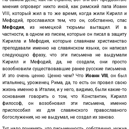
мнения опроверг никто иной, как римский папа Иоанн
VIII, который жил в то же время, когда жили Кирилл и
Мефодий, прославился тем, что он, собственно, спас
Мефодия
, из немецкой тюрьмы вытащил. И в
частности, в одном из писем, которые он писал в защиту
Кирилла и Мефодия, которые славянам христианство
преподавали именно на славянском языке, он написал
следующую фразу, что эти письмена не выдумали
Кирилл и Мефодий, да, не создали, они просто
возобновили существовавшие ранее русские письмена.
И это очень ценно. Ценно чем? Что
Иоанн VIII
, он был
итальянец, уроженец Рима, да, то есть он провел свою
жизнь именно в Италии, и у него, видимо, были какие-то
основания говорить о том, что Константин, Кирилл
философ, он возобновил эти письмена, именно
приспособил их для славянского православного
богослужения, но не выдумал, не создал их заново.
Тут надо понимать, что письменность, собственно, нужна