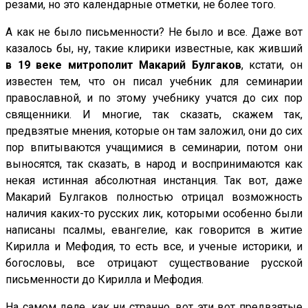
резами, но это календарные отметки, не более того.
А как не было письменности? Не было и все. Даже вот
казалось бы, ну, такие клирики известные, как живший
в 19 веке митрополит Макарий Булгаков
, кстати, он
известен тем, что он писал учебник для семинарии
православной, и по этому учебнику учатся до сих пор
священники. И многие, так сказать, скажем так,
предвзятые мнения, которые он там заложил, они до сих
пор впитываются учащимися в семинарии, потом они
выносятся, так сказать, в народ и воспринимаются как
некая истинная абсолютная инстанция. Так вот, даже
Макарий Булгаков полностью отрицал возможность
наличия каких-то русских лик, которыми особенно были
написаны псалмы, евангелие, как говорится в житие
Кирилла и Мефодия, то есть все, и ученые историки, и
богословы, все отрицают существование русской
письменности до Кирилла и Мефодия.
На самом деле, как ни странно, вот эти вот предвзятые