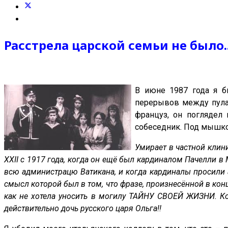
Расстрела царской семьи не было..
В июне 1987 года я б
перерывов между пулам
француз, он поглядел 
собеседник. Под мышкой
Умирает в частной клин
ХХ
II
с 1917 года, когда он ещё был кардиналом Пачелли в М
всю администрацю Ватикана, и когда кардиналы просили ау
смысл которой был в том, что фразе, произнесённой в кон
как не хотела уносить в могилу ТАЙНУ СВОЕЙ ЖИЗНИ. Ког
действительно дочь русского царя Ольга!!