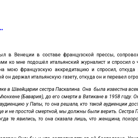
.
ыл в Венеции в составе французской прессы, сопрово
и ко мне подошёл итальянский журналист и спросил о чё
на мою французскую аккредитацию и спросил, откуда я
 он держал итальянскую газету, откуда он и перевел огро
ике в Швейцарии сестра Паскалина. Она была известна все
юнхене (Бавария), до его смерти в Ватикане в 1958 году. О
диенцию у Папы, то она решала, кто такой аудиенции досто
це и не простой смертной, мы должны были верить. Сестра П
да те явились, то она сказала лишь, что женщина, похо