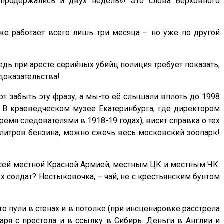
продержались и двух недель»! Это слова Верховного
же работает всего лишь три месяца – но уже по другой
Ведь при аресте серийных убийц полиция требует показать,
доказательства!
ют забыть эту фразу, а мы-то её слышали вплоть до 1998
! В краеведческом музее Екатеринбурга, где директором
емя следователями в 1918-19 годах), висит справка о тех
78 литров бензина, можно сжечь весь московский зоопарк!
…
 всей местной Красной Армией, местным ЦК и местным ЧК.
солдат? Нестыковочка, – чай, не с крестьянским бунтом
о пули в стенах и в потолке (при инсценировке расстрела
аря с престола и в ссылку в Сибирь. Деньги в Англии и