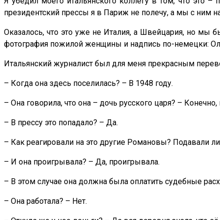
Я убедил моего итальянского коллегу в том, что это – п
президентский прессы я в Париж не полечу, а мы с ним н
Оказалось, что это уже не Италия, а Швейцария, но мы
фотография пожилой женщины и надпись по-немецки: Ольг
Итальянский журналист был для меня прекрасным перевод
– Когда она здесь поселилась? – В 1948 году.
– Она говорила, что она – дочь русского царя? – Конечно, 
– В прессу это попадало? – Да.
– Как реагировали на это другие Романовы? Подавали ли 
– И она проигрывала? – Да, проигрывала.
– В этом случае она должна была оплатить судебные расх
– Она работала? – Нет.