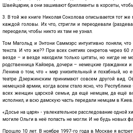
Швейцарии, а они зашивают бриллианты в корсеты, чтобы
3. В той же книге Николая Соколова описывается тот же
каждой головы. Их что, стригли и переодевали (раздева
переодели, чтобы никто их там не узнал.
Том Магольд и Энтони Саммэрс интуитивно поняли, что 
текста. И что же?? При всех снятиях секретов через 60
везде – и везде находили только цитаты, но нигде не м
родственница Кайзера, дочери – немецкие гражданки и н
Ленина о том, что « мир унизительный и похабный, но
театре Дзержинским принимают совсем другой вид. Оф
немецкой армии, когда всем стало ясно, что Республике С
всех женщин царской семьи, да ещё немцам, да ещё во 
исполнил, и всю дамскую часть передали немцам в Киев.
«Досье на царя» - увлекательное расследование одной хи
могиле Ольги в неё попасть не могли. И не будь новых ф
Прошло 10 лет. В ноябре 1997-го года в Москве я встре