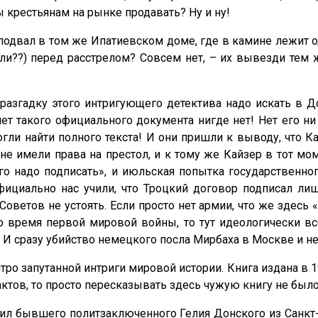
 крестьянам на рынке продавать? Ну и ну!
 подвал в том же Ипатиевском доме, где в камине лежит
ли??) перед расстрелом? Совсем нет, – их вывезди тем 
разгадку этого интригующего детектива надо искать в Д
 лет такого официального документа нигде нет! Нет его н
огли найти полного текста! И они пришли к выводу, что
е имели права на престол, и к тому же Кайзер в тот мо
 его надо подписать», и июльская попытка государствен
ициально нас учили, что Троцкий договор подписал лиш
оветов не устоять. Если просто нет армии, что же здесь «
время первой мировой войны, то тут идеологически всё
 И сразу убийство немецкого посла Мирбаха в Москве и н
тро запутанной интриги мировой истории. Книга издана в 1
актов, то просто пересказывать здесь чужую книгу не был
тил бывшего политзаключенного Гелия Донского из Санкт-П