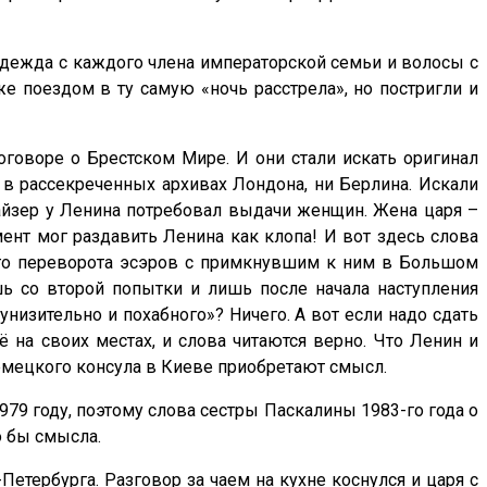
 одежда с каждого члена императорской семьи и волосы с
же поездом в ту самую «ночь расстрела», но постригли и
оговоре о Брестском Мире. И они стали искать оригинал
и в рассекреченных архивах Лондона, ни Берлина. Искали
 Кайзер у Ленина потребовал выдачи женщин. Жена царя –
мент мог раздавить Ленина как клопа! И вот здесь слова
ного переворота эсэров с примкнувшим к ним в Большом
ь со второй попытки и лишь после начала наступления
унизительно и похабного»? Ничего. А вот если надо сдать
 на своих местах, и слова читаются верно. Что Ленин и
емецкого консула в Киеве приобретают смысл.
979 году, поэтому слова сестры Паскалины 1983-го года о
о бы смысла.
етербурга. Разговор за чаем на кухне коснулся и царя с