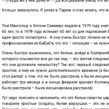
– Откуда же у нее деньги? – Да вся деревня знала, что её
Кольцо замкнулось. Я уехал в Париж и стал искат
Том Мангольд и Энтони Саммерс издали в 1979 году книгу
60 лет, то в 1978 году истекает 60 лет со дня подписани
идея просто посмотреть... И они очень быстро попали на
профессионалам из БиБиСи, что это – сенсация – не нужн
Очень быстро выяснилось, что белые, войдя в Екатеринб
которого ссылаются все до сих пор, – это третий следов
что они доложили начальству? Так вот, первый следоват
простое, и ему не нужно дополнительного времени (а белы
стол рапорт о том, что не было расстрела, а была инсце
работает три месяца и в конце февраля вручает Колчаку
было расстрела – была инсценировка расстрела).
Тут надо пояснить и напомнить, что это
белые
свергли цар
говорили простые солдаты, белая верхушка – это не 