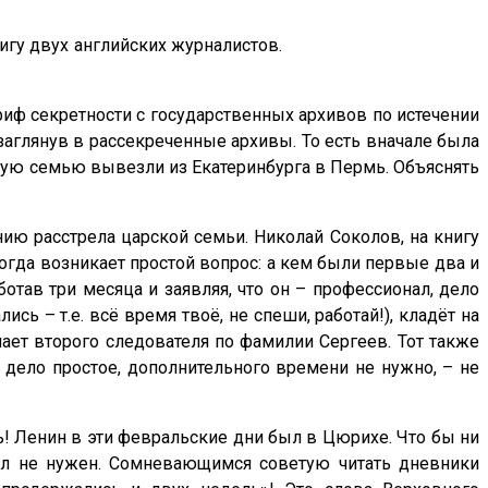
атолкнулся на книгу двух английских журналистов.
гриф секретности с государственных архивов по истечении
, заглянув в рассекреченные архивы. То есть вначале была
рскую семью вывезли из Екатеринбурга в Пермь. Объяснять
нию расстрела царской семьи. Николай Соколов, на книгу
Тогда возникает простой вопрос: а кем были первые два и
отав три месяца и заявляя, что он – профессионал, дело
ь – т.е. всё время твоё, не спеши, работай!), кладёт на
ачает второго следователя по фамилии Сергеев. Тот также
, дело простое, дополнительного времени не нужно, – не
рь! Ленин в эти февральские дни был в Цюрихе. Что бы ни
был не нужен. Сомневающимся советую читать дневники