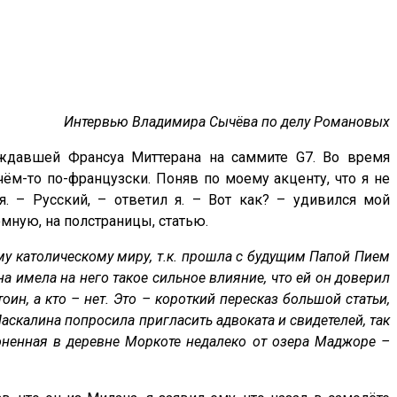
Интервью Владимира Сычёва по делу Романовых
ждавшей Франсуа Миттерана на саммите G7. Во время
м-то по-французски. Поняв по моему акценту, что я не
. – Русский, – ответил я. – Вот как? – удивился мой
мную, на полстраницы, статью.
му католическому миру, т.к. прошла с будущим Папой Пием
на имела на него такое сильное влияние, что ей он доверил
ин, а кто – нет. Это – короткий пересказ большой статьи,
аскалина попросила пригласить адвоката и свидетелей, так
роненная в деревне Моркоте недалеко от озера Маджоре –