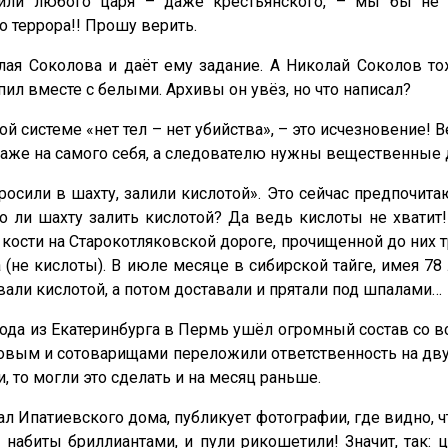
вили любого царя – даже крестьянского, – мы бы не 
 террора!! Прошу верить.
лая Соколова и даёт ему задание. А Николай Соколов то
тупил вместе с белыми. Архивы он увёз, но что написал?
й системе «нет тел – нет убийства», – это исчезновение! 
 даже на самого себя, а следователю нужны вещественные 
осили в шахту, залили кислотой». Это сейчас предпочита
о ли шахту залить кислотой? Да ведь кислоты не хватит
кости на Старокотляковской дороге, прочищенной до них тр
а (не кислоты). В июле месяце в сибирской тайге, имея 
ливали кислотой, а потом доставали и прятали под шпалами
 года из Екатеринбурга в Пермь ушёл огромный состав со
вым и сотоварищами переложили ответственность на двух 
, то могли это сделать и на месяц раньше.
л Ипатиевского дома, публикует фотографии, где видно, чт
набиты бриллиантами, и пули рикошетили! Значит, так: ц