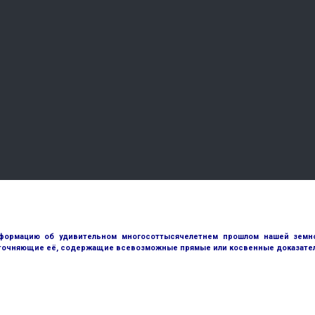
ормацию об удивительном многосоттысячелетнем прошлом нашей земной
точняющие её, содержащие всевозможные прямые или косвенные доказател