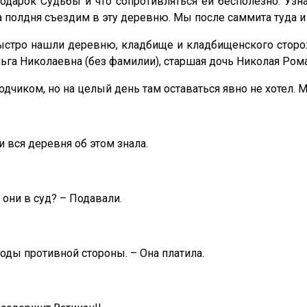
одарок Судьбы и что сопротивляться ей бесполезно. Узна
а полдня съездим в эту деревню. Мы после саммита туда и
 быстро нашли деревню, кладбище и кладбищенского сторо
а Николаевна (без фамилии), старшая дочь Николая Романо
чиком, но на целый день там оставаться явно не хотел. М
и вся деревня об этом знала.
они в суд? – Подавали.
оды противной стороны. – Она платила.