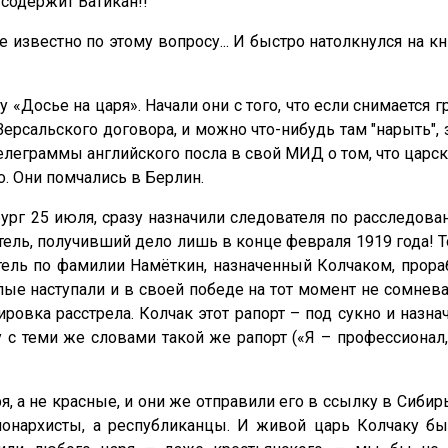
 содержит Ватикан!!
ь, что же известно по этому вопросу... И быстро н
 «Досье на царя». Начали они с того, что если снимается 
я Версальского договора, и можно что-нибудь там "нарыть"
 телеграммы английского посла в свой МИД о том, что ца
о. Они помчались в Берлин.
ург 25 июля, сразу назначили следователя по расследова
атель, получивший дело лишь в конце февраля 1919 года! 
ель по фамилии Намёткин, назначенный Колчаком, прораб
е наступали и в своей победе на тот момент не сомневалис
нировка расстрела. Колчак этот рапорт – под сукно и назн
 с теми же словами такой же рапорт («Я – профессионал
я, а не красные, и они же отправили его в ссылку в Сиби
монархисты, а республиканцы. И живой царь Колчаку 