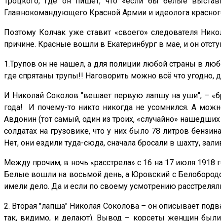
Троцкого, где он пишет, что «если бы белые выста
Главнокомандующего Красной Армии и идеолога красного
Поэтому Колчак уже ставит «своего» следователя Нико
причине. Красные вошли в Екатеринбург в мае, и он отс
1.Трупов он не нашел, а для полиции любой страны в любо
где спрятаны трупы!! Наговорить можно всё что угодно,
И Николай Соколов "вешает первую лапшу на уши", – «бр
года! И почему-то никто никогда не усомнился. А можн
Авдонин (тот самый, один из троих, «случайно» нашедших 
солдатах на грузовике, что у них было 78 литров бензин
Нет, они ездили туда-сюда, сначала бросали в шахту, за
Между прочим, в ночь «расстрела» с 16 на 17 июля 1918
Белые вошли на восьмой день, а Юровский с Белобородо
имели дело. Да и если по своему усмотрению расстреляли
2. Вторая "лапша" Николая Соколова – он описывает подва
так, видимо, и делают). Вывод – корсеты женщин были 