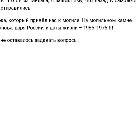
в, что он из Милана, я заявил ему, что назад в самолёте
 отправились.
жа, который привёл нас к могиле. На могильном камне –
ва, царя России, и даты жизни – 1985-1976 !!!
не оставалось задавать вопросы.