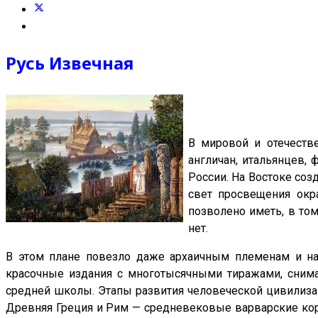
нейшей
йской
лизации,
Русь Извечная
динной
лизации»,
рая
а
В мировой и отечестве
вещения
англичан, итальянцев,
инным
России. На Востоке соз
дам.
свет просвещения окр
позволено иметь, в то
льтате
нет.
В этом плане повезло даже архаичным племенам и нар
рмационном
красочные издания с многотысячными тиражами, снимаю
средней школы. Этапы развития человеческой цивилизац
ан
Древняя Греция и Рим — средневековые варварские коро
йчивый