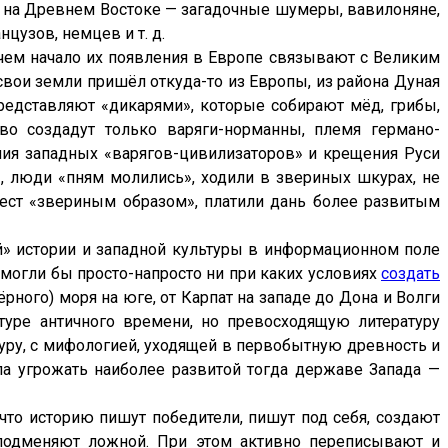
е, на Древнем Востоке — загадочные шумеры, вавилоняне,
цузов, немцев и т. д.
ричем начало их появления в Европе связывают с Великим
а свои земли пришёл откуда-то из Европы, из района Дуная
представляют «дикарями», которые собирают мёд, грибы,
во создадут только варяги-норманны, племя германо-
ния западных «варягов-цивилизаторов» и крещения Руси
, люди «пням молились», ходили в звериных шкурах, не
евест «звериным образом», платили дань более развитым
й» истории и западной культуры в информационном поле
смогли бы просто-напросто ни при каких условиях
создать
рного) моря на юге, от Карпат на западе до Дона и Волги
туре античного времени, но превосходящую литературу
уру, с мифологией, уходящей в первобытную древность и
 угрожать наиболее развитой тогда державе Запада —
что историю пишут победители, пишут под себя, создают
подменяют ложной. При этом активно переписывают и