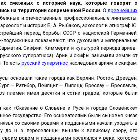
угих смежных с историей наук, которые говорят о
ись на территории современной России.
О
древнейших
рубежные и отечественные профессиональные лингвисты,
рхеолог и историк Б. А. Рыбаков, археолог и этнограф Ю.
в острейший период борьбы СССР с нацистской Германией,
ли-подвижники показывают, что духовная и материальная
Сарматии, Скифии, Киммерии и культурой периода ариев-
русского суперэтноса). Арии и скифы занимали земли от
. То есть
русский суперэтнос
наследовал ариям и скифам,
усы основали такие города как Берлин, Росток, Дрезден,
ург — Ратибор, Лейпциг — Липецк, Бреслау — Бреславль,
юз племен имел десятки и сотни градов, которые были
 как «Сказание о Словене и Русе и городе Словенске»
нное государство. Его основателями были сыновья князя
) князья со своими родами и подданными начали уходить в
у до н. э. переселенцы вышли к великому озеру, его
о своим родом и подданными поселился у реки, которую