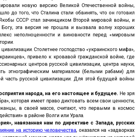
дировали новую версию Великой Отечественной войны,
шло до того, что Сталина стали обвинять, что он готовил
. Якобы СССР стал зачинщиком Второй мировой войны, и
 Богу, эта версия не прошла и вызвала волну хороших
плекс неполноценности и виновности перед «мировым
тории.
й цивилизации. Столетнее господство «украинского мифа»,
украинцев», привело к кровавой гражданской войне, где
ссионарных центров русской цивилизации, центра науки,
ать этнографическим материалом (белыми рабами) для
ой часть русской цивилизации. Для этой будущей войны
сприятия народа, на его настоящее и будущее.
Не зря
а», которая имеет право диктовать всем свои ценности,
канцы, в своей массе, считают, что первыми в космос
действия» в районе Волги или Урала.
ория», навязанная нам по директиве с Запада, русских
лияние на историю человечества
, оказался на «задворках