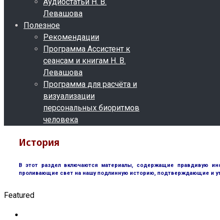
Аудиостатьи Н. В.
остью
Левашова
одствует
Полезное
ейская
Рекомендации
Программа Ассистент к
ано-
сеансам и книгам Н. В.
нская
Левашова
епция
Программа для расчёта и
рии
визуализации
персональных биоритмов
человека
ии.
История
оке
ан
В этот раздел включаются материалы, содержащие правдивую инф
проливающие свет на нашу подлинную историю, подтверждающие и у
вно
Featured
ерживается