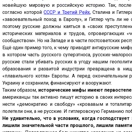
новейшую мировую и российскую историю. Так, после
рию,
согласно которой
СССР и Третий Рейх
, Сталина и Гитле
«завоевательный поход в Европу», и Гитлер чуть ли н
им
поэтому русские должны каяться в «своих преступлен
исторических материалов и трудов, опровергающих 
сообществом». Но на Западе и в части постсоветских рес
Ещё один пример того, к чему приводят антирусские мифы
в котором часть русского суперэтноса, русских-малоро
русские стали убивать русских в угоду нашим геополит
образования и развитой индустрии превращена в нищ
е
«плавильного котла» Европы. А перед окончательным р
зло
Украину и сохранили, финансируют и вооружают.
Таким образом,
исторические мифы имеют первостепен
ичным
американцы так активно пишут историю в своих интерес
енам
нести «демократию и свободу» «кровавым и тоталитар
полетели они, а не русские. И гитлеровскую Германию по
дностям
Не удивительно, что в условиях, когда господствует 
ки,
лишили значительной части прошлого, лишили памяти
нии