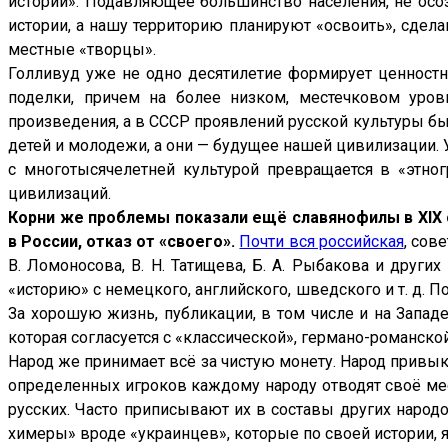
истории». Подавляющее большинство населения, не осо
истории, а нашу территорию планируют «освоить», сдела
ики
местные «творцы».
Голливуд уже не одно десятилетие формирует ценностн
поделки, причем на более низком, местечковом уров
е
произведения, а в СССР проявлений русской культуры бы
детей и молодежи, а они — будущее нашей цивилизации. У 
бшим):
с многотысячелетней культурой превращается в «этно
цивилизаций.
Корни же проблемы показали ещё славянофилы в XIX 
рии
в России, отказ от «своего».
Почти вся российская
, сов
В. Ломоносова, В. Н. Татищева, Б. А. Рыбакова и друг
логии
«историю» с немецкого, английского, шведского и т. д. 
авляются
За хорошую жизнь, публикации, в том числе и на Западе
очные
которая согласуется с «классической», германо-романско
ния
Народ же принимает всё за чистую монету. Народ привы
определенных игроков каждому народу отводят своё мес
отысячными
русских. Часто приписывают их в составы других народо
жами,
химеры» вроде «украинцев», которые по своей истории, 
аются