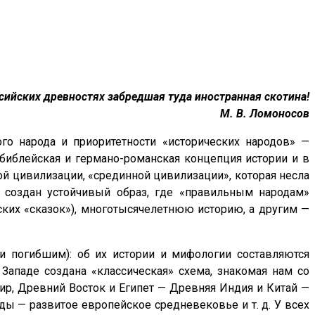
сийских древностях забредшая туда иностранная скотина!
М. В. Ломоносов
го народа и приоритетности «исторических народов» —
 библейская и германо-романская концепция истории и в
й цивилизации, «срединной цивилизации», которая несла
 создан устойчивый образ, где «правильным народам»
ских «сказок»), многотысячелетнюю историю, а другим —
и погибшим): об их истории и мифологии составляются
Западе создана «классическая» схема, знакомая нам со
ир, Древний Восток и Египет — Древняя Индия и Китай —
ы — развитое европейское средневековье и т. д. У всех