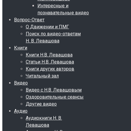
е
Интересные и
ан
познавательные видео
йчивый
Вопрос-Ответ
О Движении и ПМГ
Поиск по видео-ответам
ости»
Н. В. Левашова
кого
Книги
да
Книги Н.В. Левашова
Статьи Н.В. Левашова
ритетности
Книги других авторов
орических
Читальный зал
дов»
Видео
Видео с Н.В. Левашовым
чан,
Оздоровительные сеансы
ьянцев,
Другие видео
цузов,
Аудио
анцев
Аудиокниги Н. В.
Левашова
ев.