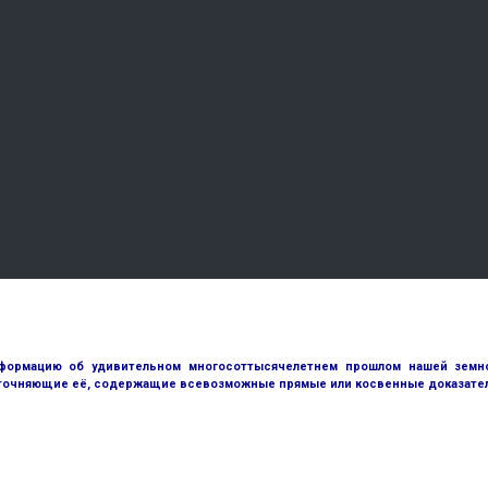
ормацию об удивительном многосоттысячелетнем прошлом нашей земной
точняющие её, содержащие всевозможные прямые или косвенные доказател