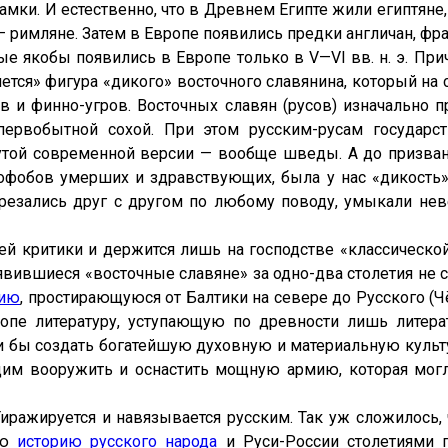
амки. И естественно, что в Древнем Египте жили египтян
 римляне. Затем в Европе появились предки англичан, фран
рые якобы появились в Европе только в V—VI вв. н. э. П
является» фигура «дикого» восточного славянина, который н
 и финно-угров. Восточных славян (русов) изначально 
ервобытной сохой. При этом русским-русам государст
утой современной версии — вообще шведы. А до призва
офобов умерших и здравствующих, была у нас «дикость»
о резались друг с другом по любому поводу, умыкали н
й критики и держится лишь на господстве «классическо
оявившиеся «восточные славяне» за одно-два столетия не 
рию
, простирающуюся от Балтики на севере до Русского (Чё
пе литературу, уступающую по древности лишь литера
и бы создать богатейшую духовную и материальную культ
м вооружить и оснастить мощную армию, которая могла
иражируется и навязывается русским. Так уж сложилось, 
ую
историю русского народа
и Руси-России столетиями 