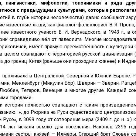
, лингвистики, мифологии, топонимики и ряда др
тноса с предыдущими культурами, которые располагал
летий в глубь истории человечества) давно сообщают за
е известные люди, как филолог-фольклорист В. Я. Пропп, а
олее известного ученого В. И. Вернадского, в 1943 г., 
рик справедливо вёл от палеолита. Многие исследовате
риковичей, имеет прямую преемственность с культурой 
 целом совпадают с территорией русской цивилизации (
на до границ Китая (раньше они проходили южнее) и Индии
ов проживала в Центральной, Северной и Южной Европе. Р
мин, Мекленбург (Микулин Бор), Шверин — Зверин, Ратцеб
 Люббен, Тетеров, Венеция и многие другие. Каждый со
ими городами.
и истории полностью совпадают с таким произведением
казанию…», до Рюрика на Руси существовало централизова
Русе», в 3099 году от сотворения мира (2409 г. до н. э.
14 лет искали землю для поселения. Наконец 2395 год
имени сестры князей — Илмеры. Старший брат Словен с