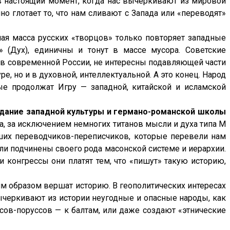
в настоящий момент, когда нас вычёркивают из мировой
о глотает то, что нам сливают с Запада или «переводят»
ая масса русских «творцов» только повторяет западные
 (Дух), единичны и тонут в массе мусора. Советские
м в современной России, не интересны подавляющей части
е, но и в духовной, интеллектуальной. А это конец. Народ
ые продолжат Игру — западной, китайской и исламской
адание западной культуры и германо-романской школы
ла, за исключением немногих титанов мысли и духа типа М
роших переводчиков-переписчиков, которые перевели нам
ыли подчинены своего рода масонской системе и иерархии.
и конгрессы они платят тем, что «пишут» такую историю,
м образом вершат историю. В геополитических интересах
ычеркивают из истории неугодные и опасные народы, как
усов-поруссов — к балтам, или даже создают «этнические