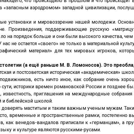
знающего, что происходило в прошлом и что происходит 
в «запасным аэродромом» западной цивилизации, послушн
ые установки и мировоззрение нашей молодежи. Основн
не. Произведения, поддерживающие русскую «матрицу»
ло на порядок больше и они были высокого качества, че
нас не остается «своего» не только в материальной культур
графический материал» для тех мировых игроков, котор
столетии (а ещё раньше М. В. Ломоносов). Это преобл
етская и постсоветская историческая «академическая» шко
их подвижников, есть ничто иное, как собрание очень хо
По сути, историки времен романовской России и позднее б
, известность, приглашения на международные собрания 
й и библейской школой.
к доверять маститым и таким важным ученым мужам. Таки
то, временные и пространственные рамки, постепенно в
в, как венедов-вандалов приписали к «германцам», а пр
языку и культуре являются русскими-русами.