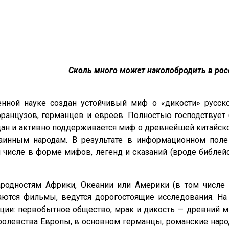
Сколь много может наколобродить в рос
нной науке создан устойчивый миф о «дикости» русско
 французов, германцев и евреев. Полностью господствует
дан и активно поддерживается миф о древнейшей китайско
аинным народам. В результате в информационном поле
м числе в форме мифов, легенд и сказаний (вроде библей
одностям Африки, Океании или Америки (в том числе 
тся фильмы, ведутся дорогостоящие исследования. На 
ии: первобытное общество, мрак и дикость — древний м
левства Европы, в основном германцы, романские народ