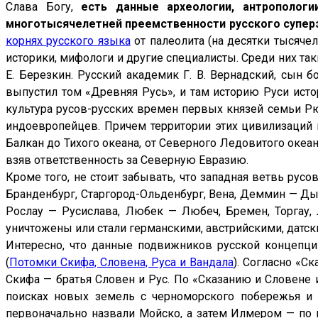
Слава Богу,
есть данные археологии, антропологии
мы,
многотысячелетней преемственности русского суперэ
тся
корнях русского языка
от палеолита (на десятки тысяче
гостоящие
историки, мифологи и другие специалисты. Среди них таки
едования.
Е. Березкин. Русский академик Г. В. Вернадский, сын б
выпустил том «Древняя Русь», и там историю Руси исто
де
культура русов-русских времен первых князей семьи Рю
ана
индоевропейцев. Причем территории этих цивилизаций в
ссическая»
Балкан до Тихого океана, от Северного Ледовитого океа
,
взяв ответственность за Северную Евразию.
омая
Кроме того, не стоит забывать, что западная ветвь рус
Бранденбург, Старгород-Ольденбург, Вена, Деммин — Ды
Рослау — Русислава, Любек — Любеч, Бремен, Торгау,
ней
уничтожены или стали германскими, австрийскими, датск
ы.
Интересно, что данные подвижников русской концепци
ы
(
Потомки Скифа, Словена, Руса и Вандала
). Согласно «С
ития
Скифа — братья Словен и Рус. По «Сказанию и Словене и 
веческой
поисках новых земель с черноморского побережья и 
лизации:
первоначально назвали Мойско, а затем Илмером — по 
обытное