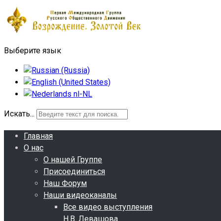
ь
о
т
лобродить
Выберите язык
ийских
ностях
едшая
транная
Искать...
на!
Главная
О нас
носов
О нашей Группе
Присоединиться
Наш Форум
вой
Наши видеоканалы
Все видео выступления
ественной
Н.В. Левашова