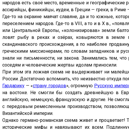
народов есть своё место, временные и географические р
,
ассирийцы, финикийцы, иудеи, в Греции — греки, в Риме —
Где-то на окраине маячат славяне, да и то южные, кото
вильным
переселением народов. Где-то в VIII, а то и в X в., «по
дам»
или Центральной Европы, «колонизировав» земли балтов
олено
ловят рыбу в реках и озёрах, ковыряются в земле п
ь,
скандинавского происхождения, а по наиболее продвин
греческими миссионерами, по словам западников и рус
знали ни письменности, ни закона. Занимались тем, чт
е
соседям и человеческие жертвы идолам приносили.
При этом эта ложная схема не выдерживает ни малейше
ме
России. Достаточно вспомнить, что неизвестно откуда п
в,
Гардарику
— «
страну городов
», огромную
Русскую импе
нд
на востоке. Не смогли бы создать древнейшую в Евро
английскую, немецкую, французскую и другие. Не смогл
аний
с передовым ремесленным производством, позволяющи
де
Византийской империи.
ейских
Однако германо-романская схема живет и процветает! Т
ок»),
исторические мифы и навязывают их всем. Подлинн
отысячелетнюю