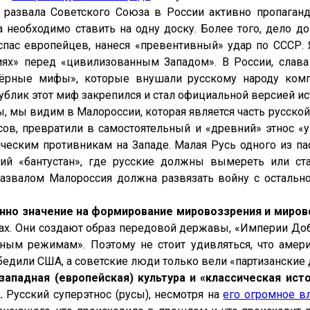
 развала Советского Союза в России активно пропаган
ра необходимо ставить на одну доску. Более того, дело до
е спас европейцев, нанеся «превентивный» удар по СССР
иях» перед «цивилизованным Западом». В России, слава
«чёрные мифы», которые внушали русскому народу ком
публик этот миф закрепился и стал официальной версией ис
, мы видим в Малороссии, которая является часть русско
ссов, превратили в самостоятельный и «древний» этнос «
ическим противникам на Западе. Малая Русь одного из па
ий «бантустан», где русские должны вымереть или ст
азвалом Малороссия должна развязать войну с остальн
но значение на формирование мировоззрения и мирово
ах. Они создают образ передовой державы, «Империи Добр
ным режимам». Поэтому не стоит удивляться, что амери
бедили США, а советские люди только вели «партизанские 
западная (европейская) культура и «классическая ист
.
Русский суперэтнос (русы), несмотря на
его огромное в