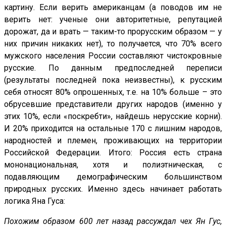
картину. Если верить американцам (а поводов им не
верить нет: ученые они авторитетные, репутацией
дорожат, да и врать — таким-то прорусским образом — у
них причин никаких нет), то получается, что 70% всего
мужского населения России составляют чистокровные
русские. По данным предпоследней переписи
(результаты последней пока неизвестны), к русским
себя относят 80% опрошенных, т.е. на 10% больше – это
обрусевшие представители других народов (именно у
этих 10%, если «поскребти», найдешь нерусские корни).
И 20% приходится на остальные 170 с лишним народов,
народностей и племен, проживающих на территории
Российской Федерации. Итого: Россия есть страна
мононациональная, хотя и полиэтническая, с
подавляющим демографическим большинством
природных русских. Именно здесь начинает работать
логика Яна Гуса:
Похожим образом 600 лет назад рассуждал чех Ян Гус,