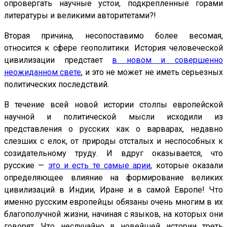
опровергать научные устои, подкрепленные горами
литературы и великими авторитетами?!
Вторая причина, несопоставимо более весомая,
относится к сфере геополитики. История человеческой
цивилизации предстает
в новом и совершенно
неожиданном свете
, и это не может не иметь серьезных
политических последствий.
В течение всей новой истории столпы европейской
научной и политической мысли исходили из
представления о русских как о варварах, недавно
слезших с елок, от природы отсталых и неспособных к
созидательному труду. И вдруг оказывается, что
русские —
это и есть те самые арии
, которые оказали
определяющее влияние на формирование великих
цивилизаций в Индии, Иране и в самой Европе! Что
именно русским европейцы обязаны очень многим в их
благополучной жизни, начиная с языков, на которых они
говорят. Что неслучайно в новейшей истории треть