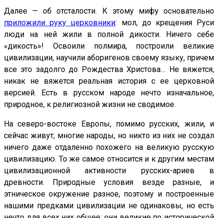
Далее — об отсталости. К этому мифу основательно
приложили руку церковники
: мол, до крещения Руси
люди на ней жили в полной дикости. Ничего себе
«дикость»! Освоили полмира, построили великие
цивилизации, научили аборигенов своему языку, причем
все это задолго до Рождества Христова… Не вяжется,
никак не вяжется реальная история с ее церковной
версией. Есть в русском народе нечто изначальное,
природное, к религиозной жизни не сводимое.
На северо-востоке Европы, помимо русских, жили, и
сейчас живут, многие народы, но никто из них не создал
ничего даже отдаленно похожего на великую русскую
цивилизацию. То же самое относится и к другим местам
цивилизационной активности русских-ариев в
древности. Природные условия везде разные, и
этническое окружение разное, поэтому и построенные
нашими предками цивилизации не одинаковы, но есть
нечто для всех них общее: они великие по исторической