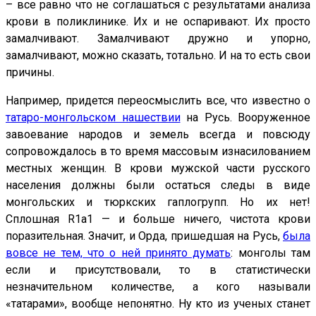
– все равно что не соглашаться с результатами анализа
крови в поликлинике. Их и не оспаривают. Их просто
замалчивают. Замалчивают дружно и упорно,
замалчивают, можно сказать, тотально. И на то есть свои
причины.
Например, придется переосмыслить все, что известно о
татаро-монгольском нашествии
на Русь. Вооруженное
завоевание народов и земель всегда и повсюду
сопровождалось в то время массовым изнасилованием
местных женщин. В крови мужской части русского
населения должны были остаться следы в виде
монгольских и тюркских гаплогрупп. Но их нет!
Сплошная R1a1 — и больше ничего, чистота крови
поразительная. Значит, и Орда, пришедшая на Русь,
была
вовсе не тем, что о ней принято думать
: монголы там
если и присутствовали, то в статистически
незначительном количестве, а кого называли
«татарами», вообще непонятно. Ну кто из ученых станет