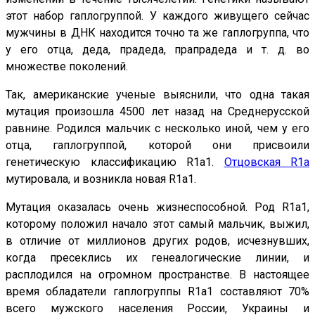
этот набор гаплогруппой. У каждого живущего сейчас
мужчины в ДНК находится точно та же гаплогруппа, что
у его отца, деда, прадеда, прапрадеда и т. д. во
множестве поколений.
Так, американские ученые выяснили, что одна такая
мутация произошла 4500 лет назад на Среднерусской
равнине. Родился мальчик с несколько иной, чем у его
отца, гаплогруппой, которой они присвоили
генетическую классификацию R1a1.
Отцовская R1a
мутировала, и возникла новая R1a1.
Мутация оказалась очень жизнеспособной. Род R1a1,
которому положил начало этот самый мальчик, выжил,
в отличие от миллионов других родов, исчезнувших,
когда пресеклись их генеалогические линии, и
расплодился на огромном пространстве. В настоящее
время обладатели гаплогруппы R1a1 составляют 70%
всего мужского населения России, Украины и