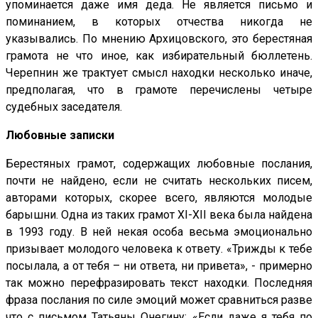
упоминается даже имя деда. Не является письмо и
поминанием, в которых отчества никогда не
указывались. По мнению Архицовского, это берестяная
грамота не что иное, как избирательный бюллетень.
Черепнин же трактует смысл находки несколько иначе,
предполагая, что в грамоте перечислены четыре
судебных заседателя.
Любовные записки
Берестяных грамот, содержащих любовные послания,
почти не найдено, если не считать нескольких писем,
авторами которых, скорее всего, являются молодые
барышни. Одна из таких грамот XI-XII века была найдена
в 1993 году. В ней некая особа весьма эмоционально
призывает молодого человека к ответу. «Трижды к тебе
посылала, а от тебя – ни ответа, ни привета», - примерно
так можно перефразировать текст находки. Последняя
фраза послания по силе эмоций может сравниться разве
что с письмом Татьяны Онегину: «Если даже я тебя по