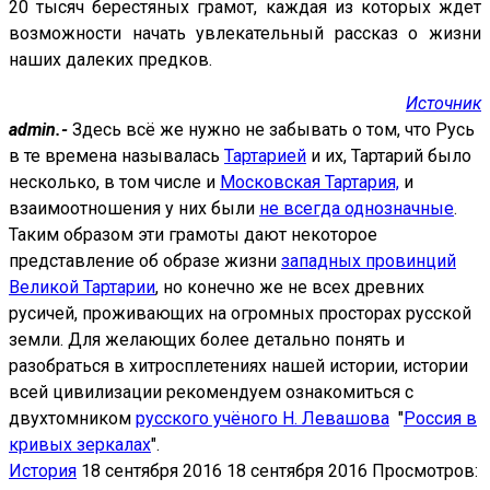
20 тысяч берестяных грамот, каждая из которых ждет
возможности начать увлекательный рассказ о жизни
наших далеких предков.
Источник
admin.-
Здесь всё же нужно не забывать о том, что Русь
в те времена называлась
Тартарией
и их, Тартарий было
несколько, в том числе и
Московская Тартария,
и
взаимоотношения у них были
не всегда однозначные
.
Таким образом эти грамоты дают некоторое
представление об образе жизни
западных провинций
Великой Тартарии
, но конечно же не всех древних
русичей, проживающих на огромных просторах русской
земли. Для желающих более детально понять и
разобраться в хитросплетениях нашей истории, истории
всей цивилизации рекомендуем ознакомиться с
двухтомником
русского учёного Н. Левашова
"
Россия в
кривых зеркалах
".
История
18 сентября 2016
18 сентября 2016
Просмотров: