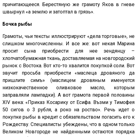
причитающееся. Берестяную же грамоту Яков в гневе
швырнул «а землю и затоптал в грязь».
Бочка рыбы
Грамоты, чьи тексты иллюстрируют «дела торговые», не
слишком многочисленны. И все же: вот некая Марина
просит сына приобрести для нее зендянцу –
хлопчатобумажная ткань, доставляемая на новгородский
рынок с Востока. Вот кто-то хвалится покупкой соли. Вот
звучит просьба приобрести «маслеца дровяного да
пришлите симъ» (маслицем дровяным именуется
низкокачественное оливковое масло, которым
заправляли лампадки). А вот грамота первой половины
XIV века: «Приказ Косарику от Есифа. Възми у Тимофея
50 сигов о 3 рубля, а роко на роство». Речь идет о
покупке рыбы в кредит с обязательством погасить его к
Рождеству. Специалисты убеждены, что в одном только
Великом Новгороде не найденными остаются порядка