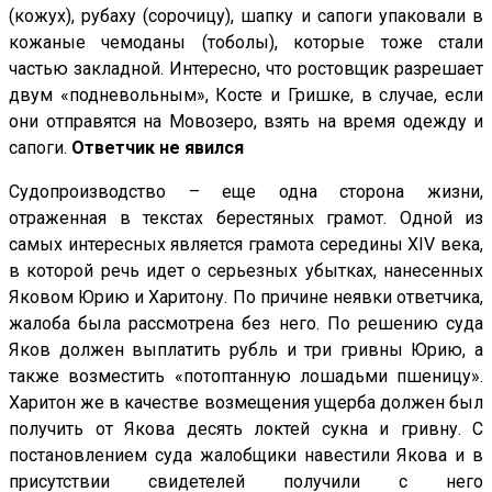
(кожух), рубаху (сорочицу), шапку и сапоги упаковали в
кожаные чемоданы (тоболы), которые тоже стали
частью закладной. Интересно, что ростовщик разрешает
двум «подневольным», Косте и Гришке, в случае, если
они отправятся на Мовозеро, взять на время одежду и
сапоги.
Ответчик не явился
Судопроизводство – еще одна сторона жизни,
отраженная в текстах берестяных грамот. Одной из
самых интересных является грамота середины XIV века,
в которой речь идет о серьезных убытках, нанесенных
Яковом Юрию и Харитону. По причине неявки ответчика,
жалоба была рассмотрена без него. По решению суда
Яков должен выплатить рубль и три гривны Юрию, а
также возместить «потоптанную лошадьми пшеницу».
Харитон же в качестве возмещения ущерба должен был
получить от Якова десять локтей сукна и гривну. С
постановлением суда жалобщики навестили Якова и в
присутствии свидетелей получили с него