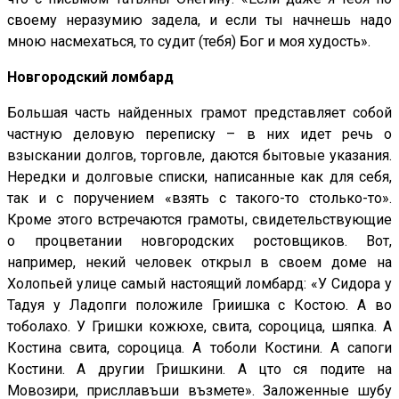
своему неразумию задела, и если ты начнешь надо
мною насмехаться, то судит (тебя) Бог и моя худость».
Новгородский ломбард
Большая часть найденных грамот представляет собой
частную деловую переписку – в них идет речь о
взыскании долгов, торговле, даются бытовые указания.
Нередки и долговые списки, написанные как для себя,
так и с поручением «взять с такого-то столько-то».
Кроме этого встречаются грамоты, свидетельствующие
о процветании новгородских ростовщиков. Вот,
например, некий человек открыл в своем доме на
Холопьей улице самый настоящий ломбард: «У Сидора у
Тадуя у Ладопги положиле Гриишка с Костою. А во
тоболахо. У Гришки кожюхе, свита, сороцица, шяпка. А
Костина свита, сороцица. А тоболи Костини. А сапоги
Костини. А другии Гришкини. А цто ся подите на
Мовозири, присллавъши възмете». Заложенные шубу