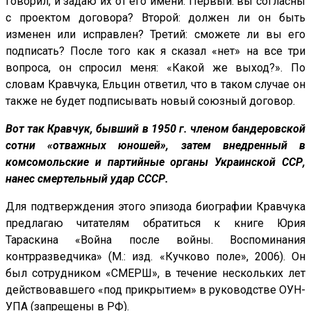
говорил, и задаю их от его имени. Первый: вы согласны
с проектом договора? Второй: должен ли он быть
изменен или исправлен? Третий: сможете ли вы его
подписать? После того как я сказал «нет» на все три
вопроса, он спросил меня: «Какой же выход?». По
словам Кравчука, Ельцин ответил, что в таком случае он
также не будет подписывать новый союзный договор.
Вот так Кравчук, бывший в 1950 г. членом бандеровской
сотни «отважных юношей», затем внедренный в
комсомольские и партийные органы Украинской ССР,
нанес смертельный удар СССР.
Для подтверждения этого эпизода биографии Кравчука
предлагаю читателям обратиться к книге Юрия
Тараскина «Война после войны. Воспоминания
контрразведчика» (М.: изд. «Кучково поле», 2006). Он
был сотрудником «СМЕРШ», в течение нескольких лет
действовавшего «под прикрытием» в руководстве ОУН-
УПА (запрещены в РФ).