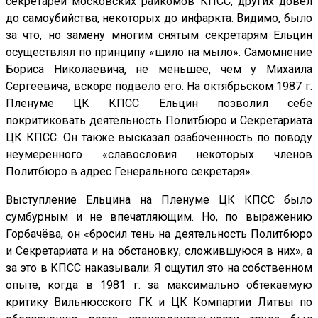
секретарей московских райкомов КПСС, других довел
до самоубийства, некоторых до инфаркта. Видимо, было
за что, но замену многим снятым секретарям Ельцин
осуществлял по принципу «шило на мыло». Самомнение
Бориса Николаевича, не меньшее, чем у Михаила
Сергеевича, вскоре подвело его. На октябрьском 1987 г.
Пленуме ЦК КПСС Ельцин позволил себе
покритиковать деятельность Политбюро и Секретариата
ЦК КПСС. Он также высказал озабоченность по поводу
неумеренного «славословия некоторых членов
Политбюро в адрес Генерального секретаря».
Выступление Ельцина на Пленуме ЦК КПСС было
сумбурным и не впечатляющим. Но, по выражению
Горбачёва, он «бросил тень на деятельность Политбюро
и Секретариата и на обстановку, сложившуюся в них», а
за это в КПСС наказывали. Я ощутил это на собственном
опыте, когда в 1981 г. за максимально обтекаемую
критику Вильнюсского ГК и ЦК Компартии Литвы по