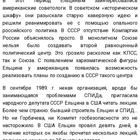
В этот период Ельциным заинтересовались
американские советологи. В советском «историческом
шкафу» они разыскали старую каверзную идею и
решили реанимировать её с помощью опального
российского политика. В СССР отсутствие Компартии
России объяснялось просто. В монолитном Союзе
нельзя было создавать второй равноценный
политический центр. Это грозило расколом как КПСС,
так и Союза. С появлением харизматической фигуры
Ельцина у американцев появилась возможность
реализовать планы по созданию в СССР такого центра.
В сентябре 1989 г. некая организация, вроде бы
занимающаяся проблемами СПИДа, пригласила
народного депутата СССР Ельцина в США читать лекции.
Более чем странно: бывший строитель Ельцин и СПИД…
Но ни Горбачева, ни Комитет госбезопасности это не
насторожило. В США Ельцин провёл девять дней, в
течение которых он якобы прочитал несколько лекций,