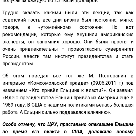
получая за каждую по 25 тысяч долларов.
Трудно сказать какими были эти лекции, так как
советский гость все дни визита был постоянно, мягко
говоря, в «утомлённом» состоянии. Но вот
рекомендации, которые ему внушили американские
эксперты, он запомнил хорошо. Они были просты и
очень привлекательны – провозгласить суверенитет
России, ввести там институт президентства и стать
президентом.
Об этом поведал всё тот же М. Полторанин в
интервью
«
Комсомольской правде
»
(09.06.2011 г.) под
названием «Кто привёл Ельцина к власти?». Он заявил:
«Идею президентства Ельцин привёз из Америки ещё в
1989 году. В США с нашими политиками велась большая
работа. А Ельцин сильно поддавался влиянию».
Особо отмечу, что ЦРУ, пристально опекавшее Ельцина
во время его визита в США, доложило новому