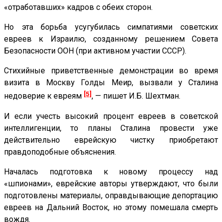
«отработавших» кадров с обеих сторон.
Но эта борьба усугубилась симпатиями советских
евреев к Израилю, созданному решением Совета
Безопасности ООН (при активном участии СССР).
Стихийные приветственные демонстрации во время
визита в Москву Голды Меир, вызвали у Сталина
[5]
недоверие к евреям
, — пишет И.Б. Шехтман.
И если учесть высокий процент евреев в советской
интеллигенции, то планы Сталина провести уже
действительно еврейскую чистку приобретают
правдоподобные объяснения.
Началась подготовка к новому процессу над
«шпионами», еврейские авторы утверждают, что были
подготовлены материалы, оправдывающие депортацию
евреев на Дальний Восток, но этому помешала смерть
вождя.