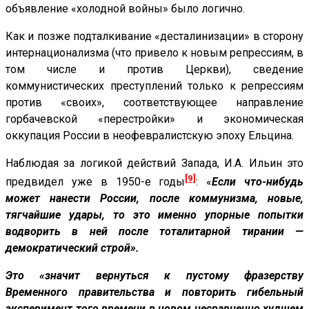
объявление «холодной войны» было логично.
Как и позже подталкивание «десталинизации» в сторону
интернационализма (что привело к новым репрессиям, в
том числе и против Церкви), сведение
коммунистических преступлений только к репрессиям
против «своих», соответствующее направление
горбачевской «перестройки» и экономическая
оккупация России в неофевралистскую эпоху Ельцина.
Наблюдая за логикой действий Запада, И.А. Ильин это
[9]
предвидел уже в 1950-е годы
: «
Если что-нибудь
может нанести России, после коммунизма, новые,
тягчайшие удары, то это именно упорные попытки
водворить в ней после тоталитарной тирании —
демократический строй».
Это «значит вернуться к пустому фразерству
Временного правительства и повторить гибельный
эксперимент того времени в новом несравненно худшем