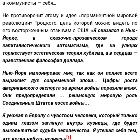
а коммунисты — себя...
Не противоречит этому и идея «перманентной мировой
революции» Троцкого, цель которой можно видеть по
его восторженным отзывам о США: «
Я оказался в Нью-
Йорке, в сказочно-прозаическом городе
капиталистического автоматизма, где на улицах
торжествует эстетическая теория кубизма, а в сердцах —
нравственная философия доллара.
Нью-Йорк импонировал мне, так как он полнее всего
выражает дух современной эпохи... Цифры роста
американского экспорта за время войны поразили меня.
Они предопределяли ... решающую мировую роль
Соединенных Штатов после войны...
Я уезжал в Европу с чувством человека, который только
одним глазом заглянул внутрь кузницы, где будет
выковываться судьба человечества. Я утешал себя тем,
[1]
что когда-нибудь вернусь
»
.