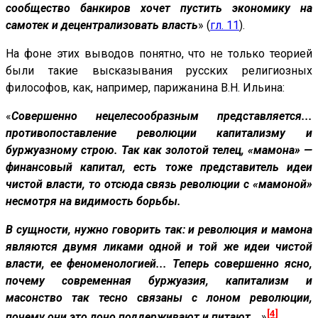
сообщество банкиров хочет пустить экономику на
самотек и децентрализовать власть
» (
гл. 11
).
На фоне этих выводов понятно, что не только теорией
были такие высказывания русских религиозных
философов, как, например, парижанина В.Н. Ильина:
«
Совершенно нецелесообразным представляется...
противопоставление революции капитализму и
буржуазному строю. Так как золотой телец, «мамона» —
финансовый капитал, есть тоже представитель идеи
чистой власти, то отсюда связь революции с «мамоной»
несмотря на видимость борьбы.
В сущности, нужно говорить так: и революция и мамона
являются двумя ликами одной и той же идеи чистой
власти, ее феноменологией... Теперь совершенно ясно,
почему современная буржуазия, капитализм и
масонство так тесно связаны с лоном революции,
[4]
почему они это лоно поддерживают и питают...
»
.