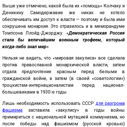
Выше уже отмечено, какой была их «помощь» Колчаку и
Деникину. Самодержавие же никак не хотело
обеспечивать им доступ к власти — поэтому и была ими
сокрушена монархия. Это отразилось и в меморандуме
Томпсона Ллойд-Джорджу: «
Демократическая Россия
стала бы величайшим военным трофеем, который
когда-либо знал мир
».
Нельзя не видеть, что «мировая закулиса» все сделала
против православной монархической власти, затем
отдала предпочтение красным перед белыми в
гражданской войне, а затем (в своей «советологии»)
троцкистам-интернационалистам перед национал-
большевиками в 1930-е годы.
Лишь необходимость использовать СССР
для разгрома
фашизма
заставила «закулису» в годы войны
примириться с национальной мутацией коммунизма, но
после победы над фашизмом (русской кровью)