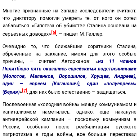
Многие признанные на Западе исследователи считают,
что диктатору помогли умереть те, от кого он хотел
избавиться. «Гипотеза об убийстве Сталина основана на
[6]
серьезных доводах»
, — пишет М. Геллер.
Очевидно то, что ближайшие соратники Сталина,
обреченные на заклание, имели для этого особые
причины, — считает Авторханов: «
из 11 членов
Политбюро пять оказались еврейскими родственниками
(Молотов, Маленков, Ворошилов, Хрущев, Андреев),
один — евреем (Каганович), один «полуевреем»
[7]
(Берия)
»
; для них было естественно — защищаться.
Послевоенная «холодная война» между коммунизмом и
капитализмом наметилась, однако, еще накануне
антиеврейской кампании — поскольку коммунизм в
России, особенно после реабилитации русского
патриотизма в годы войны, все больше переставал