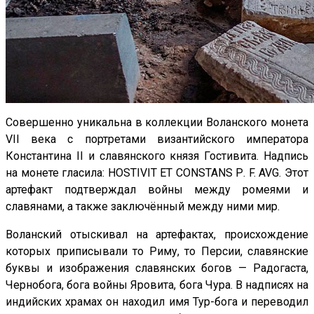
Совершенно уникальна в коллекции Воланского монета
VII века с портретами византийского императора
Константина II и славянского князя Гостивита. Надпись
на монете гласила: HOSTIVIT ЕТ CONSTANS Р. F. AVG. Этот
артефакт подтверждал войны между ромеями и
славянами, а также заключённый между ними мир.
Воланский отыскивал на артефактах, происхождение
которых приписывали то Риму, то Персии, славянские
буквы и изображения славянских богов — Радогаста,
Чернобога, бога войны Яровита, бога Чура. В надписях на
индийских храмах он находил имя Тур-бога и переводил