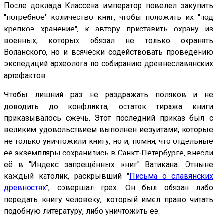
После доклада Классена император повелел закупить
"потребное" количество книг, чтобы положить их "под
крепкое хранение", к автору приставить охрану из
военных, которых обязал не только охранять
Воланского, но и всячески содействовать проведению
экспедиций археолога по собиранию древнеславянских
артефактов.
Чтобы лишний раз не раздражать поляков и не
доводить до конфликта, остаток тиража книги
приказывалось сжечь. Этот последний приказ был с
великим удовольствием выполнен иезуитами, которые
не только уничтожили книгу, но и, помня, что отдельные
её экземпляры сохранились в Санкт-Петербурге, внесли
её в "Индекс запрещённых книг" Ватикана. Отныне
каждый католик, раскрывший "
Письма о славянских
древностях
", совершал грех. Он был обязан либо
передать книгу человеку, который имел право читать
подобную литературу, либо уничтожить её.