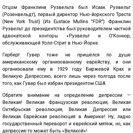
Отцом Франклина Рузвельта был Исаак Рузвельт
(Розенвельдт), первый директор Нью-йоркского Треста
(New York Trust) (Из Eustace Mullins "FDR"). Франклин
Рузвельт до президентства был руководителем частной
адвокатской конторы «Рузвельт и О'Коннор,
обслуживающей Уолл-Стрит в Нью-Йорке.
Герберт Гувер тоже не пришёлся по душе
американскому организованному еврейству, и они
организовали ему в 1929 году Биржевой Крах и
Великую Депрессию, всего лишь через полгода после
того, как Гувер был избран президентом США.
Обратите внимание на определение депрессии —
Великая! Великая Французская революция, Великая
Октябрьская революция, Великая Депрессия или
Великая Еврейская революция в Америке! Ну, ладно
государственный переворот и еврейский мятеж, но, как
депрессия-то может быть «Великой»!