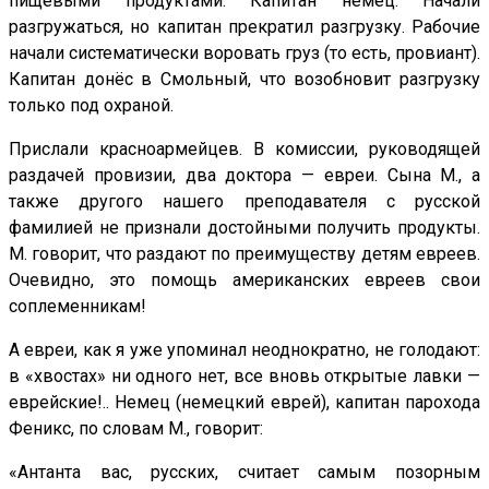
пищевыми продуктами. Капитан немец. Начали
разгружаться, но капитан прекратил разгрузку. Рабочие
начали систематически воровать груз (то есть, провиант).
Капитан донёс в Смольный, что возобновит разгрузку
только под охраной.
Прислали красноармейцев. В комиссии, руководящей
раздачей провизии, два доктора — евреи. Сына М., а
также другого нашего преподавателя с русской
фамилией не признали достойными получить продукты.
М. говорит, что раздают по преимуществу детям евреев.
Очевидно, это помощь американских евреев свои
соплеменникам!
А евреи, как я уже упоминал неоднократно, не голодают:
в «хвостах» ни одного нет, все вновь открытые лавки —
еврейские!.. Немец (немецкий еврей), капитан парохода
Феникс, по словам М., говорит:
«Антанта вас, русских, считает самым позорным