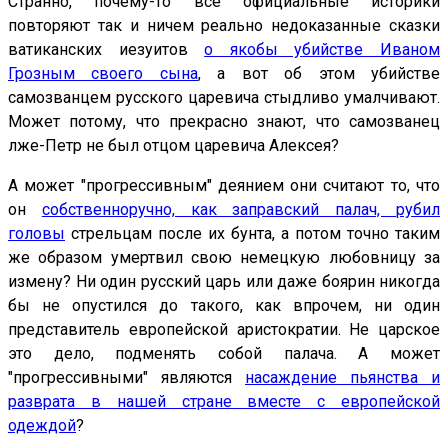
Странно, почему-то все официальные историки
повторяют так и ничем реально недоказанные сказки
ватиканских иезуитов
о якобы убийстве Иваном
Грозным своего сына
, а вот об этом убийстве
самозванцем русского царевича стыдливо умалчивают.
Может потому, что прекрасно знают, что самозванец
лже-Петр не был отцом царевича Алексея?
А может "прогрессивным" деянием они считают то, что
он
собственноручно, как заправский палач, рубил
головы
стрельцам после их бунта, а потом точно таким
же образом умертвил свою немецкую любовницу за
измену? Ни один русский царь или даже боярин никогда
бы не опустился до такого, как впрочем, ни один
представитель европейской аристократии. Не царское
это дело, подменять собой палача. А может
"прогрессивными" являются
насаждение пьянства и
разврата в нашей стране вместе с европейской
одеждой
?