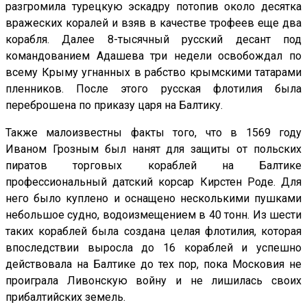
разгромила турецкую эскадру потопив около десятка
вражеских коралей и взяв в качестве трофеев еще два
корабля. Далее 8-тысячный русский десант под
командованием Адашева три недели освобождал по
всему Крыму угнанных в рабство крымскими татарами
пленников. После этого русская флотилия была
переброшена по приказу царя на Балтику.
Также малоизвестны факты того, что в 1569 году
Иваном Грозным был нанят для защиты от польских
пиратов торговых кораблей на Балтике
профессиональный датский корсар Кирстен Роде. Для
него было куплено и оснащено несколькими пушками
небольшое судно, водоизмещением в 40 тонн. Из шести
таких кораблей была создана целая флотилия, которая
впоследствии выросла до 16 кораблей и успешно
действовала на Балтике до тех пор, пока Московия не
проиграла Ливонскую войну и не лишилась своих
прибалтийских земель.