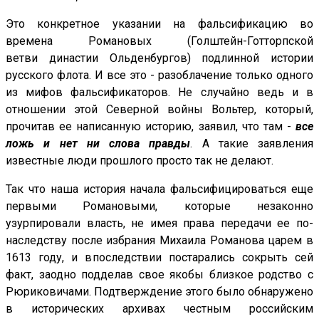
Это конкретное указании на фальсификацию во
времена Романовых (
Голштейн
-Готторпской
ветви династии Ольденбургов) подлинной истории
русского флота. И все это - разоблачение только одного
из мифов фальсификаторов. Не случайно ведь и в
отношении этой Северной войны Вольтер, который,
прочитав ее написанную историю, заявил, что там -
все
ложь и нет ни слова правды
. А такие заявления
известные люди прошлого просто так не делают.
Так что наша история начала фальсифицироваться еще
первыми Романовыми, которые незаконно
узурпировали власть, не имея права передачи ее по-
наследству после избрания Михаила Романова царем в
1613 году, и впоследствии постарались сокрыть сей
факт, заодно подделав свое якобы близкое родство с
Рюриковичами. Подтверждение этого было обнаружено
в исторических архивах честным российским