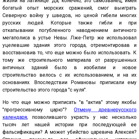
жизни на латинице. Да, конечно, это самозванец, имея
богатый опыт морских сражений, смог выиграть
Северную войну у шведов, но ценой гибели многих
русских людей. Которые также гибли и при
откапывании погубленного наводнением античного
мегаполиса в устье Невы. Лже-Петр же использовал
уцелевшие здания этого города, отремонтировав и
восставновив то, что еще можно было использовать. К
тому же строительного материала от разрушенных
античных зданий было в изобилии и новое
строительство велось с их использованием, и на их
основаниях. Впоследствии Романовы приписали ему
строительство этого города "с нуля".
Но что еще можно приписать "в "актив" этому якобы
"прогрессивному царю"?
Отмену древнерусского
календаря
, позволившего украсть у нас несколько
тысяч лет нашей истории при последующей ее
фальсификации? А может убийство царевича Алексея?