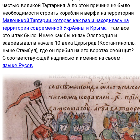
частью великой Тартариия. А по этой причине не было
необходимости строить корабли и верфи на территории
Маленькой Тартарии, которая как раз и находилась на
территории современной УкрАины и Крыма
- там всё
это и так было. Иначе как бы князь Олег ходил и
завоёвывал в начале 10 века Царьград (Костантинопль,
ныне Стамбул), где он прибил на его воротах свой щит?
С соответствующей надписью и именно на своём -
языке Русов
.