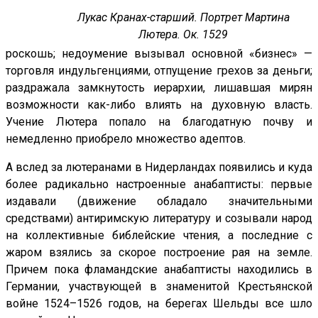
Лукас Кранах-старший. Портрет Мартина
Лютера.
Ок. 1529
роскошь; недоумение вызывал основной «бизнес» —
торговля индульгенциями, отпущение грехов за деньги;
раздражала замкнутость иерархии, лишавшая мирян
возможности как-либо влиять на духовную власть.
Учение Лютера попало на благодатную почву и
немедленно приобрело множество адептов.
А вслед за лютеранами в Нидерландах появились и куда
более радикально настроенные анабаптисты: первые
издавали (движение обладало значительными
средствами) антиримскую литературу и созывали народ
на коллективные библейские чтения, а последние с
жаром взялись за скорое построение рая на земле.
Причем пока фламандские анабаптисты находились в
Германии, участвующей в знаменитой Крестьянской
войне 1524–1526 годов, на берегах Шельды все шло