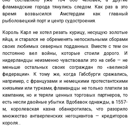
фламандские города тянулись следом. Как раз в это
время возвысился Амстердам как главный
рыболовецкий порт и центр судостроения.
Король Карл не хотел резать курицу, несущую золотые
яйца, и старался не обременять непосильными сборами
своих любимых северных подданных. Вместе с тем он
постоянно вел войны, которые стоили дорого. И
нидерландцы неизменно чувствовали это на себе — не
меньше остальных своих сограждан по «великой
федерации». К тому же, когда Габсбурги сражались,
например, с французами и немецкими протестантскими
князьями или турками, фламандцы не только платили за
кампании, но и теряли ценных торговых партнеров, то
есть несли двойные убытки. Вдобавок однажды, в 1557-
м, королевская казна обанкротилась, что разорило
множество антверпенских негоциантов — кредиторов
короля…