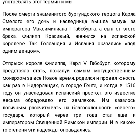
употреблять этот термин и мы.
После смерти знаменитого бургундского герцога Карла
Смелого его дочь и наследница вышла замуж за
императора Максимилиана I Габсбурга, а сын от этого
брака, Филипп Красивый, женился на испанской
королеве. Так Голландия и Испания оказались «под
одним венцом».
Отпрыск короля Филиппа, Карл V Габсбург, которому
предстояло стать, пожалуй, самым могущественным
монархом за все Новое время, родился и провел юность
как раз в Нидерландах, в городе Генте, и когда в 1516
году он унаследовал испанский престол, это известие
весьма обрадовало его земляков. Им казалось
логичным рассчитывать на благосклонность «своего»
государя, который через три года стал еще и
императором Священной Римской империи. И в какой-
то степени эти надежды оправдались.