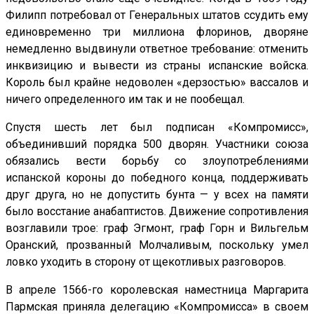
Филипп потребовал от Генеральных штатов ссудить ему
единовременно три миллиона флоринов, дворяне
немедленно выдвинули ответное требование: отменить
инквизицию и вывести из страны испанские войска.
Король был крайне недоволен «дерзостью» вассалов и
ничего определенного им так и не пообещал.
Спустя шесть лет был подписан «Компромисс»,
объединивший порядка 500 дворян. Участники союза
обязались вести борьбу со злоупотреблениями
испанской короны до победного конца, поддерживать
друг друга, но не допустить бунта — у всех на памяти
было восстание анабаптистов. Движение сопротивления
возглавили трое: граф Эгмонт, граф Горн и Вильгельм
Оранский, прозванный Молчаливым, поскольку умел
ловко уходить в сторону от щекотливых разговоров.
В апреле 1566-го королевская наместница Маргарита
Пармская приняла делегацию «Компромисса» в своем