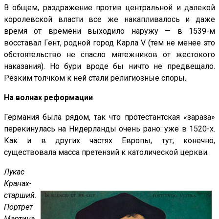
В общем, раздражение против центральной и далекой
королевской власти все же накапливалось и даже
время от времени выходило наружу — в 1539-м
восставал Гент, родной город Карла V (тем не менее это
обстоятельство не спасло мятежников от жестокого
наказания). Но бури вроде бы ничто не предвещало.
Резким толчком к ней стали религиозные споры.
На волнах реформации
Германия была рядом, так что протестантская «зараза»
перекинулась на Нидерланды очень рано: уже в 1520-х.
Как и в других частях Европы, тут, конечно,
существовала масса претензий к католической церкви.
Лукас
Кранах-
старший.
Портрет
Мартина