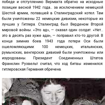
победе и отступлению Вермахта обратно на исходные
позиции весной 1942 года... за исключением немецкой
Шестой армии, попавшей в Сталинградский котел. Там
были уничтожены 22 немецкие дивизии, некоторые из
лучших у Гитлера. Сталинград был Верденом Второй
мировой войны. «Это ад», — сказал один солдат. «Нет...
это в десять раз хуже ада», — поправил кто-то другой. В
конце зимних боев 1943 года потери Оси были
ошеломляющими: 100 немецких, итальянских,
румынских, венгерских дивизий были уничтожены или
изуродованы. Президент Соединенных Штатов
Франклин Рузвельт считал, что ход битвы изменился:
гитлеровская Германия обречена.