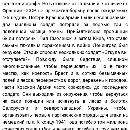
стала катастрофа. Но в отличие от Польши и в отличие от
Франции, СССР не прекратил борьбу после ожидаемых
4-6 недель. Потери Красной Армии были невообразимы,
два миллиона солдат потеряли за первые три с
половиной месяца войны. Прибалтийские провинции
были потеряны. Пал Смоленск, а затем Киев, что стало
самым тяжелым поражением в войне. Ленинград был
окружен. Старик спросил нескольких солдат: «Откуда вы
отступаете?» Повсюду были бедствия, слишком
многочисленные, чтобы перечислять их. Но в таких
местах, как крепость Брест и в сотнях безымянных
полей и лесов, перекрестков дорог, деревень и городов,
части Красной Армии часто сражались до последнего
солдата. Они выходили из окружения, чтобы вернуться
на свои позиции или исчезнуть в лесах и болотах
Белоруссии и северо-западной Украины, чтобы
организовать первые партизанские отряды для атаки на
немецкий тыл. К концу 1941 года погибло три миллиона
советских солдат (больше всего погибло от рук немцев