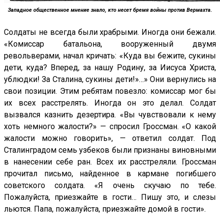
Западное общественное мнение знало, кто несет бремя войны против Вермахта.
Солдаты не всегда были храбрыми. Иногда они бежали.
«Комиссар батальона, вооруженный двумя
револьверами, начал кричать: «Куда вы бежите, сукины
дети, куда? Вперед, за нашу Родину, за Иисуса Христа,
ублюдки! За Сталина, сукины дети!»…» Они вернулись на
свои позиции. Этим ребятам повезло: комиссар мог бы
их всех расстрелять. Иногда он это делал. Солдат
вызвался казнить дезертира. «Вы чувствовали к нему
хоть немного жалости?» — спросил Гроссман. «О какой
жалости можно говорить», — ответил солдат. Под
Сталинградом семь узбеков были признаны виновными
в нанесении себе ран. Всех их расстреляли. Гроссман
прочитал письмо, найденное в кармане погибшего
советского солдата. «Я очень скучаю по тебе.
Пожалуйста, приезжайте в гости… Пишу это, и слезы
льются. Папа, пожалуйста, приезжайте домой в гости».