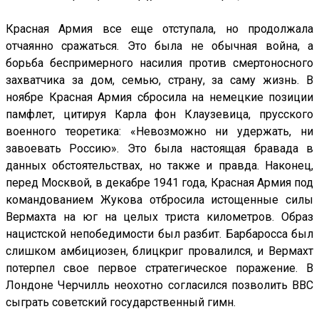
Красная Армия все еще отступала, но продолжала
отчаянно сражаться. Это была не обычная война, а
борьба беспримерного насилия против смертоносного
захватчика за дом, семью, страну, за саму жизнь. В
ноябре Красная Армия сбросила на немецкие позиции
памфлет, цитируя Карла фон Клаузевица, прусского
военного теоретика: «Невозможно ни удержать, ни
завоевать Россию». Это была настоящая бравада в
данных обстоятельствах, но также и правда. Наконец,
перед Москвой, в декабре 1941 года, Красная Армия под
командованием Жукова отбросила истощенные силы
Вермахта на юг на целых триста километров. Образ
нацистской непобедимости был разбит. Барбаросса был
слишком амбициозен, блицкриг провалился, и Вермахт
потерпел свое первое стратегическое поражение. В
Лондоне Черчилль неохотно согласился позволить BBC
сыграть советский государственный гимн.