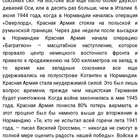
союзных сил. На Востоке все еще было более двухсот
дивизий Оси, или в десять раз больше, чем в Италии. 6
июня 1944 года, когда в Нормандии началась операция
«Оверлорд», Красная Армия стояла на польской и
румынской границах. Через две недели после высадки
в Нормандии Красная Армия начала операцию
«Багратион» — масштабное наступление, которое
прорвало центр немецкого восточного фронта и
привело к продвижению на 500 километров на запад, в
то время как западные союзники все еще
удерживались на полуострове Котантен в Нормандии.
Красная Армия стала неудержимой силой. Это был лишь
вопрос времени, прежде чем нацистская Германия
будет уничтожена. Когда война закончилась в мае 1945
года, Красная Армия понесла 80% потерь вермахта, и
этот процент был бы намного выше до вторжения в
Нормандию. «Те, кто не испытал всей горечи лета 1941
года, — писал Василий Гроссман, — никогда не смогут в
полной мере оценить радость нашей победы». Войска и