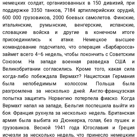
немецких солдат, организованных в 150 дивизий, при
поддержке 3350 танков, 7184 артиллерийских орудий,
600 000 грузовиков, 2000 боевых самолетов. Финские,
итальянские, румынские, венгерские, испанские,
словацкие войска и другие в конечном итоге
присоединились к атаке. Немецкое высшее
командование подсчитало, что операция «Барбаросса»
займет всего 4–6 недель, чтобы покончить с Советским
Союзом. На западе военная разведка США и
Великобритании согласились. Кроме того, какая сила
когда-либо побеждала Вермахт? Нацистская Германия
была непобедимым колоссом. Польша была
разгромлена за несколько дней. Англо-французская
попытка защитить Норвегию потерпела фиаско. Когда
Вермахт напал на западе, Бельгия поспешила выйти из
боя. Франция рухнула за несколько недель. Британская
армия была выбита из Дюнкерка, голая, без пушек и
грузовиков. Весной 1941 года Югославия и Греция
исчезли за несколько недель, что принесло немецким