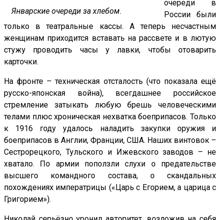
очереди в
Январские очереди за хлебом.
России были
только в театральные кассы. А теперь несчастным
женщинам приходится вставать на рассвете и в лютую
стужу проводить часы у лавки, чтобы отоварить
карточки.
На фронте – техническая отсталость (что показала ещё
русско-японская война), всегдашнее российское
стремление затыкать любую брешь человеческими
телами плюс хроническая нехватка боеприпасов. Только
к 1916 году удалось наладить закупки оружия и
боеприпасов в Англии, Франции, США. Наших винтовок –
Сестрорецкого, Тульского и Ижевского заводов – не
хватало. По армии поползли слухи о предательстве
высшего командного состава, о скандальных
похождениях императрицы («Царь с Егорием, а царица с
Григорием»).
Николай серьёзно уронил авторитет, возложив на себя