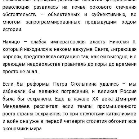
революция развилась на почве рокового стечения
обстоятельств – объективных и субъективных, во
многом запрограммированных предыдущим ходом
истории.
Налицо – слабая императорская власть Николая
II
,
который находился в некоем вакууме. Свита, «играющая
короля», представляла ситуацию так, как ей выгодно, и о
зреющем недовольстве правитель до поры до времени
просто не знал.
Если бы реформы Петра Столыпина удались – мы
избежали бы великих потрясений, и великая Россия
была бы сохранена. Ещё в начале
XX
века Дмитрий
Менделеев рассчитал: если темпы промышленного
роста страны сохранятся, то при отсутствии катаклизмов
и войн она уже в первой четверти столетия обгонит все
экономики мира.