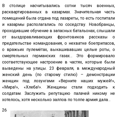
В столице насчитывались сотни тысяч военных,
расквартированных в казармах. Значительная часть
помещений была отдана под лазареты, то есть госпитали
и казармы располагались по соседству. Новобранцы,
проходившие обучение в запасных батальонах, слышали
от выздоравливающих фронтовиков рассказы о
предательстве командования, о нехватке боеприпасов,
о вражьих пулемётах, выкашивавших целые роты, о
смертельных германских газах… Это формировало
соответствующее настроение в частях, которые были
выведены на улицы. 23 февраля, в международный
женский день (по старому стилю) – демонстрации
женщин под лозунгами «Верните наших мужей!»,
«Мира!», «Хлеба!». Женщины стали подходить к
солдатам. Заслужить репутацию палачей никому не
хотелось, хотя несколько залпов по толпе армия дала…
26