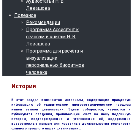
Аудиостатьи Н. В.
Левашова
Полезное
Рекомендации
Программа Ассистент к
сеансам и книгам Н. В.
Левашова
Программа для расчёта и
визуализации
персональных биоритмов
человека
История
В этот раздел включаются материалы, содержащие правдивую
информацию об удивительном многосоттысячелетнем прошлом
нашей земной цивилизации. Здесь собираются, изучаются и
публикуются сведения, проливающие свет на нашу подлинную
историю, подтверждающие и уточняющие её, содержащие
всевозможные прямые или косвенные доказательства реальности
славного прошлого нашей цивилизации…