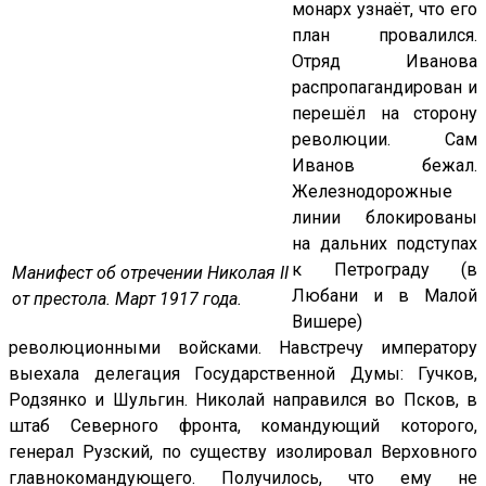
монарх узнаёт, что его
план провалился.
Отряд Иванова
распропагандирован и
перешёл на сторону
революции. Сам
Иванов бежал.
Железнодорожные
линии блокированы
на дальних подступах
к Петрограду (в
Манифест об отречении Николая II
Любани и в Малой
от престола. Март 1917 года.
Вишере)
революционными войсками. Навстречу императору
выехала делегация Государственной Думы: Гучков,
Родзянко и Шульгин. Николай направился во Псков, в
штаб Северного фронта, командующий которого,
генерал Рузский, по существу изолировал Верховного
главнокомандующего. Получилось, что ему не