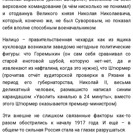
верховное командование (в чём нисколько не понимал)
и отодвинув Великого князя Николая Николаевича,
который, конечно же, не был Суворовым, но показал
себя вполне способным военачальником.
Налицо – правительственная чехарда: как из ящика
кукловода возникали заведомо негодные политические
фигуры: что Горемыкин (он сам себя сравнивал со
старой енотовой шубой, которую нет-нет, да и
извлекают из нафталина, когда это нужно), что Штюрмер
(прочитав отчёт аудиторской проверки в Рязани в
период его губернаторства, Николай
II
, весьма
деликатный человек, размашисто написал синим
карандашом: «Уволить каналью в 24 минуты»; вместо
этого Штюрмер оказывается премьер-министром).
Эти внешне не слишком связанные факторы как-то
разом обострились к началу 1917 года. И ещё – в
общем-то сильная Россия стала на глазах разрушаться.