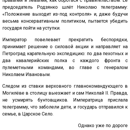
правыми и левыми, как бороться с правительством. Её
председатель Родзянко шлёт Николаю телеграмму:
«Положение выходит из-под контроля» и, даже будучи
весьма консервативным политиком, пытается убедить
государя пойти на уступки.
Император повелевает прекратить беспорядки,
принимает решение о силовой акции и направляет на
Петроград карательную экспедицию: по два пехотных и
два кавалерийских полка с каждого фронта с
пулеметными командами, во главе с генералом
Николаем Ивановым.
Следом из ставки верховного главнокомандующего в
Могилёве в столицу выезжает и сам Николай
II
. Правда,
не усмирять бунтовщиков. Императрица прислала
телеграмму, что заболели дети, и государь отправился к
семье, в Царское Село.
Однако уже по дороге