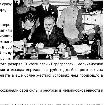
о сразу
порядок
еверо-
ат или
мовать
ожного
 в 550
В тылу
группы
ого резерва. В итоге план «Барбаросса» - молниеносной
нии и выхода вермахта на рубеж для быстрого захвата
евать в ещё более жестких условиях, чем произошло в
я сохраняли свои силы и ресурсы в неприкосновенности и
.