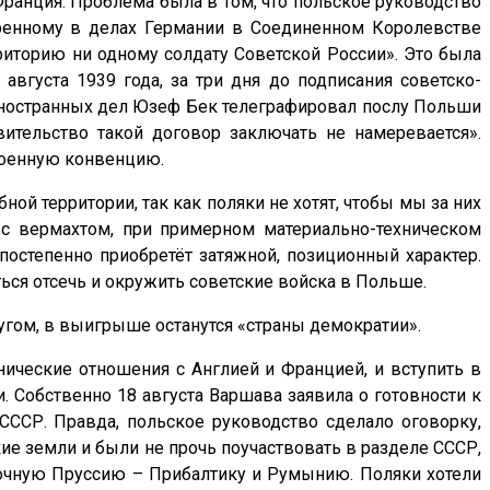
Франция. Проблема была в том, что польское руководство
еренному в делах Германии в Соединенном Королевстве
риторию ни одному солдату Советской России». Это была
вгуста 1939 года, за три дня до подписания советско-
 иностранных дел Юзеф Бек телеграфировал послу Польши
ительство такой договор заключать не намеревается».
 военную конвенцию.
ой территории, так как поляки не хотят, чтобы мы за них
 с вермахтом, при примерном материально-техническом
 постепенно приобретёт затяжной, позиционный характер.
ся отсечь и окружить советские войска в Польше.
угом, в выигрыше останутся «страны демократии».
ические отношения с Англией и Францией, и вступить в
 Собственно 18 августа Варшава заявила о готовности к
ССР. Правда, польское руководство сделало оговорку,
кие земли и были не прочь поучаствовать в разделе СССР,
сточную Пруссию – Прибалтику и Румынию. Поляки хотели