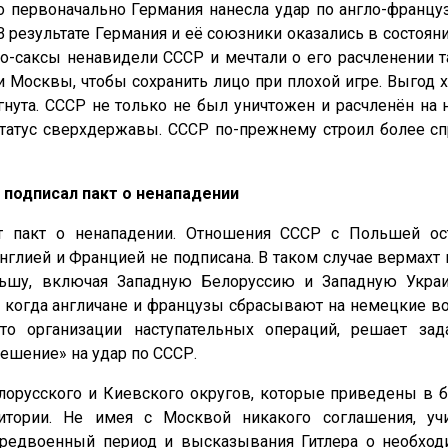
 первоначально Германия нанесла удар по англо-француз
В результате Германия и её союзники оказались в состоян
о-саксы ненавидели СССР и мечтали о его расчленении т
 Москвы, чтобы сохранить лицо при плохой игре. Выгод
игнута. СССР не только не был уничтожен и расчленён н
 статус сверхдержавы. СССР по-прежнему строил более 
 подписал пакт о ненападении
 пакт о ненападении. Отношения СССР с Польшей ос
глией и Францией не подписана. В таком случае вермахт 
ьшу, включая Западную Белоруссию и Западную Украи
, когда англичане и французы сбрасывают на немецкие в
о организации наступательных операций, решает зад
решение» на удар по СССР.
елорусского и Киевского округов, которые приведены в 
итории. Не имея с Москвой никакого соглашения, уч
предвоенный период и высказывания Гитлера о необход