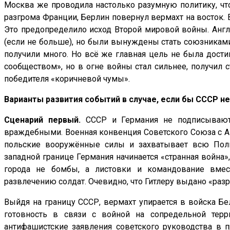
Москва же проводила настолько разумную политику, что
разгрома Франции, Берлин повернул вермахт на восток. 
Это предопределило исход Второй мировой войны. Англ
(если не больше), но были вынуждены стать союзниками
получили много. Но всё же главная цель не была дост
сообществом», но в огне войны стал сильнее, получил
победителя «коричневой чумы».
Варианты развития событий в случае, если бы СССР не
Сценарий первый.
СССР и Германия не подписывают
враждебными. Военная конвенция Советского Союза с Ан
польские вооружённые силы и захватывает всю Пол
западной границе Германия начинается «странная война»
города не бомбы, а листовки и командование вмест
развлечению солдат. Очевидно, что Гитлеру выдано «раз
Выйдя на границу СССР, вермахт упирается в войска Б
готовность в связи с войной на сопредельной терр
антифашистские заявления советского руководства в 