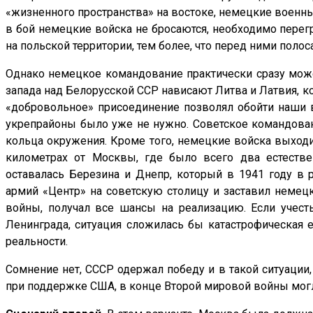
«жизненного пространства» на востоке, немецкие военны
в бой немецкие войска не бросаются, необходимо перегр
на польской территории, тем более, что перед ними поло
Однако немецкое командование практически сразу може
запада над Белорусской ССР нависают Литва и Латвия, 
«добровольное» присоединение позволял обойти наши в
укрепрайоны было уже не нужно. Советское командован
кольца окружения. Кроме того, немецкие войска выходи
километрах от Москвы, где было всего два естеств
оставалась Березина и Днепр, который в 1941 году в 
армий «Центр» на советскую столицу и заставил немецк
войны, получал все шансы на реализацию. Если учест
Ленинграда, ситуация сложилась бы катастрофическая
реальности.
Сомнение нет, СССР одержал победу и в такой ситуации,
при поддержке США, в конце Второй мировой войны могл