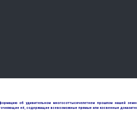
ормацию об удивительном многосоттысячелетнем прошлом нашей земной
точняющие её, содержащие всевозможные прямые или косвенные доказател