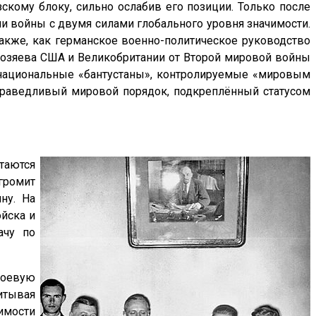
скому блоку, сильно ослабив его позиции. Только после
ии войны с двумя силами глобального уровня значимости.
акже, как германское военно-политическое руководство
 хозяева США и Великобритании от Второй мировой войны
а национальные «бантустаны», контролируемые «мировым
справедливый мировой порядок, подкреплённый статусом
таются
громит
ну. На
ойска и
ачу по
боевую
итывая
имости