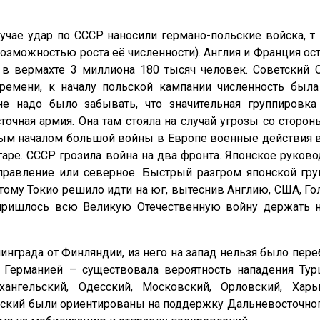
учае удар по СССР наносили германо-польские войска, т.
озможностью роста её численности). Англия и Франция ос
 в вермахте 3 миллиона 180 тысяч человек. Советский С
ремени, к началу польской кампании численность была 
не надо было забывать, что значительная группировк
очная армия. Она там стояла на случай угрозы со сторон
ым началом большой войны в Европе военные действия в
гаре. СССР грозила война на два фронта. Японское руков
равление или северное. Быстрый разгром японской груп
тому Токио решило идти на юг, вытеснив Англию, США, Г
ришлось всю Великую Отечественную войну держать на
нграда от Финляндии, из него на запад нельзя было пере
Германией – существовала вероятность нападения Тур
гельский, Одесский, Московский, Орловский, Харьк
ьский были ориентированы на поддержку Дальневосточног