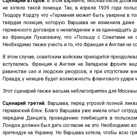
Сценарий второй.
В этом варианте, Москва была должна,
не хотело такой помощи. Так, в апреле 1939 года по
Теодору Кордту что «Германия может быть уверена в то
твёрдая позиция, которую Варшава не изменила даже в
германского договора о ненападении и за одиннадцать 
во Франции Лукасевичу, что «Польшу с Советами не с
Необходимо также учесть и то, что Франция и Англия не
В этом случае, советским войскам приходится преодолева
вступались. Франция и Англия на Западном фронте ве
равенстве сил и людских ресурсов, и при отсутствии вн
Правда, у немцев будет возможность флангового удара 
Этот сценарий также весьма неблагоприятен для Москвы.
Сценарий третий.
Варшава, перед угрозой полной ликви
германский блок. Благо Варшава уже имела опыт сотруд
передаче Данцига, проведению плебисцита в польском
Лондон должен был дать согласие на это. Необходимо всп
претендуя на Украину. Но Варшава хотела, чтобы всю г