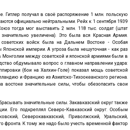
 е. Гитлер получал в своё распоряжение 1 млн. польскую
таются официально нейтральными. Рейх к 1 сентября 1939
оюз тогда мог выставить 2 млн. 118 тыс. солдат (штат
значительно увеличена). Это была вся Красная Армия.
а советских войск была на Дальнем Востоке - Особая
ы Японской империи. А угроза была нешуточная - как раз
 Монголии между советской и японской армиями были в
одство обдумывало вопрос о главном направлении удара:
пировки (бои на Халхин-Голе) показал мощь советской
олландию и Францию из Азиатско-Тихоокеанского региона.
 востоке значительные силы, чтобы обезопасить свои
брасывать значительные силы. Закавказский округ также
ции. Его подкреплял Северо-Кавказский округ. Особым
овский, Северокавказский, Приволжский, Уральский,
о фронта. К тому же надо было учесть временной фактор