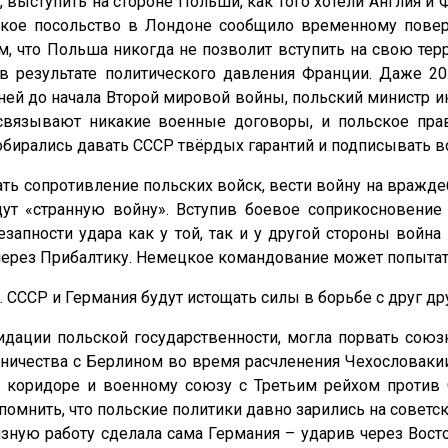
 выступить на стороне Польши, как того хотели Англия и 
льское посольство в Лондоне сообщило временному пов
м, что Польша никогда не позволит вступить на свою тер
 результате политического давления Франции. Даже 20 а
дней до начала Второй мировой войны, польский министр
вязывают никакие военные договоры, и польское прав
 собирались давать СССР твёрдых гарантий и подписывать
ть сопротивление польских войск, вести войну на враждебн
дут «странную войну». Вступив боевое соприкосновение
езапности удара как у той, так и у другой стороны война
через Прибалтику. Немецкое командование может попытать
 СССР и Германия будут истощать силы в борьбе с друг др
дации польской государственности, могла порвать союзн
ничества с Берлином во время расчленения Чехословакии.
 коридоре и военному союзу с Третьим рейхом против С
омнить, что польские политики давно зарились на советс
рязную работу сделала сама Германия – ударив через Во