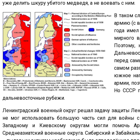
уже делить шкуру убитого медведя, а не воевать с ним.
В таком сл
армию (с в
года имел
мирного в
Поэтому, 
Дальневост
перед сам
самом раз
южное нап
армии, поэ
Но СССР п
дальневосточные рубежи.
Ленинградский военный округ решал задачу защиты Лени
не мог использовать большую часть сил для войны с 
Западному и Киевскому округам могли помочь Архан
Среднеазиатский военные округа. Сибирский и Забайкал