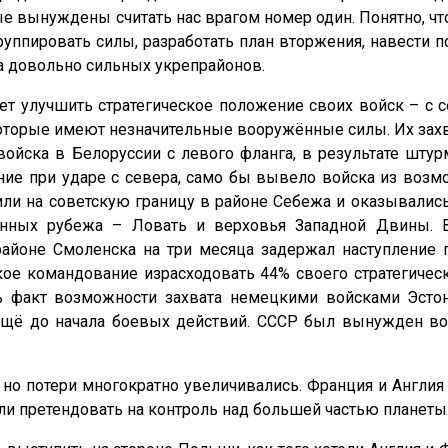
е вынуждены считать нас врагом номер один. Понятно, чт
уппировать силы, разработать план вторжения, навести 
са довольно сильных укрепрайонов.
т улучшить стратегическое положение своих войск – с с
которые имеют незначительные вооружённые силы. Их захв
ойска в Белоруссии с левого фланга, в результате штур
ие при ударе с севера, само бы вывело войска из возм
ли на советскую границу в районе Себежа и оказывались
енных рубежа – Ловать и верховья Западной Двины. 
районе Смоленска на три месяца задержал наступление 
ое командование израсходовать 44% своего стратегическ
ь факт возможности захвата немецкими войсками Эсто
 ещё до начала боевых действий. СССР был вынужден во
 но потери многократно увеличивались. Франция и Англи
и претендовать на контроль над большей частью планеты