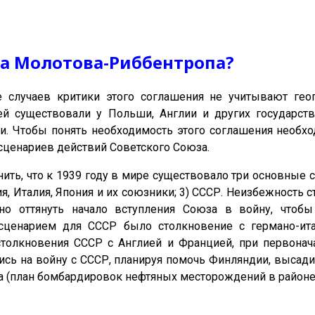
та Молотова-Риббентропа?
 случаев критики этого соглашения не учитывают геоп
й существовали у Польши, Англии и других государств
и. Чтобы понять необходимость этого соглашения необхо
ценариев действий Советского Союза.
ить, что к 1939 году в мире существовало три основные с
ия, Италия, Япония и их союзники; 3) СССР. Неизбежность
но оттянуть начало вступления Союза в войну, чтоб
сценарием для СССР было столкновение с германо-ита
толкновения СССР с Англией и Францией, при первонача
сь на войну с СССР, планируя помочь Финляндии, высади
 (план бомбардировок нефтяных месторождений в районе 