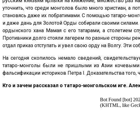
русским князьям ярлыки на княжение, множество раз нап
уточнить, что среди монголов было много христиан, а 
становясь даже их побратимами. С помощью татаро-монго
и даже дань для Золотой Орды собирали своими силами. 
ордынского хана Мамая с его татарами, а столетием сп
Противники долго стояли лагерем по разные стороны реки 
отдал приказ отступать и увел свою орду на Волгу. Эти с
На сегодня скопилось немало сведений, свидетельству
татаро-монголы были не пришлыми из Азии кочевыми н
фальсификации историков Петра I. Доказательства того, 
Кто и зачем рассказал о татаро-монгольском иге. Ал