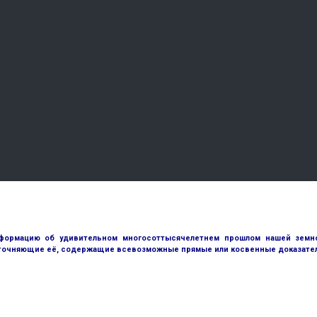
ормацию об удивительном многосоттысячелетнем прошлом нашей земной
точняющие её, содержащие всевозможные прямые или косвенные доказател