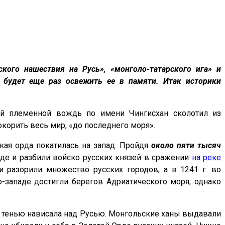
ского нашествия на Русь», «монголо-татарского ига» и
 будет еще раз освежить ее в памяти. Итак историки
ный племенной вождь по имени Чингисхан сколотил из
корить весь мир, «до последнего моря».
кая орда покатилась на запад. Пройдя
около пяти тысяч
где и разбили войско русских князей в сражении
на реке
разорили множество русских городов, а в 1241 г. во
-западе достигли берегов Адриатического моря, однако
ей тенью нависала над Русью. Монгольские ханы выдавали