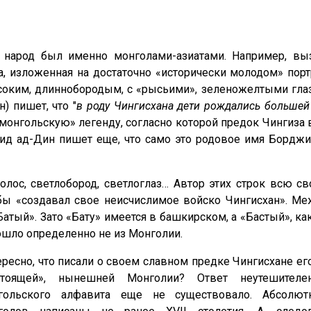
 народ был именно монголами-азиатами. Например, вы
, изложенная на достаточно «исторически молодом» порт
соким, длиннобородым, с «рысьими», зеленожелтыми гла
) пишет, что "
в роду Чингисхана дети рождались большей
«монгольскую» легенду, согласно которой предок Чингиза
ид ад-Дин пишет еще, что само это родовое имя Борджи
волос, светлобород, светлоглаз… Автор этих строк всю с
обы «создавал свое неисчислимое войско Чингисхан». Ме
атый». Зато «Бату» имеется в башкирском, а «Бастый», ка
ошло определенно не из Монголии.
ересно, что писали о своем славном предке Чингисхане е
стоящей», нынешней Монголии? Ответ неутешителе
гольского алфавита еще не существовало. Абсолют