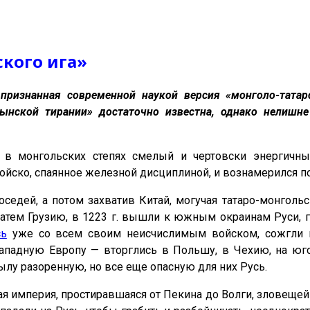
кого ига»
 признанная современной наукой версия «монголо-татар
ынской тирании» достаточно известна, однако нелишне
ия в монгольских степях смелый и чертовски энергич
йско, спаянное железной дисциплиной, и вознамерился по
седей, а потом захватив Китай, могучая татаро-монгольс
затем Грузию, в 1223 г. вышли к южным окраинам Руси, 
сь
уже со всем своим неисчислимым войском, сожгли и 
ападную Европу — вторглись в Польшу, в Чехию, на юго
тылу разоренную, но все еще опасную для них Русь.
ая империя, простиравшаяся от Пекина до Волги, зловещ