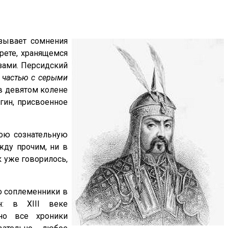
зывает сомнения
рете, хранящемся
зами. Персидский
 частью с серыми
 в девятом колене
гин, присвоенное
вою сознательную
жду прочим, ни в
к уже говорилось,
го соплеменники в
н: в XIII веке
но все хроники