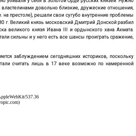
но убивали у себя в Золотой Орде русских князей. Нужно
и властелинами довольно близкие, дружеские отношения,
. на престоле), решали свои сугубо внутренние проблемы
380 г. Великий князь московский Дмитрий Донской разбил
ска великого князя Ивана III и ордынского хана Ахмата.
тали сильны и у него есть все шансы проиграть сражение,
ляется заблуждением сегодняшних историков, поскольку
стали считать лишь в 17 веке возможно по намеренной