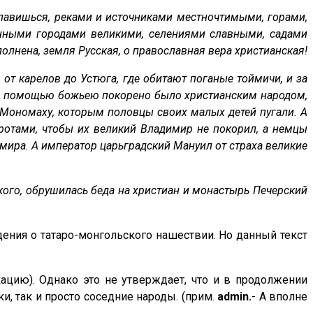
славишься, реками и источниками местночтимыми, горами,
нными городами великими, селениями славными, садами
нена, земля Русская, о православная вера христианская!
, от карелов до Устюга, где обитают поганые тоймичи, и за
се с помощью божьею покорено было христианским народом,
 Мономаху, которым половцы своих малых детей пугали. А
ротами, чтобы их великий Владимир не покорил, а немцы
имира. А император царьградский Мануил от страха великие
ского, обрушилась беда на христиан и монастырь Печерский
ения о татаро-монгольского нашествии. Но данный текст
цию). Однако это не утверждает, что и в продолжении
и, так и просто соседние народы. (прим.
admin.
- А вполне