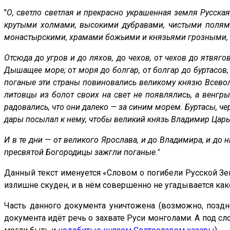
"
О, светло светлая и прекрасно украшенная земля Русск
крутыми холмами, высокими дубравами, чистыми полям
монастырскими, храмами божьими и князьями грозными, б
Отсюда до угров и до ляхов, до чехов, от чехов до ятвяго
Дышащее море; от моря до болгар, от болгар до буртасов
поганые эти страны повиновались великому князю Всевол
литовцы из болот своих на свет не появлялись, а венг
радовались, что они далеко — за синим морем. Буртасы, ч
дары посылал к нему, чтобы великий князь Владимир Царьг
И в те дни — от великого Ярослава, и до Владимира, и до
пресвятой Богородицы зажгли поганые."
Данный текст именуется «Словом о погибели Русской Зе
излишне скуден, и в нём совершенно не угадывается ка
Часть данного документа уничтожена (возможно, позд
документа идёт речь о захвате Руси монголами. А под сл