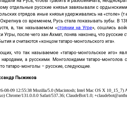
адали на Русь, чтобы грабить и разбойничать, неоднократ
потому отдельные русские князья завязывали с ордынским
льских отрядов иные князья удерживались на «столе» (т.е
Окрепнув со временем, Русь стала показывать зубы. В 1
устя, в, так называемом «
стоянии на Угре
», сошлись вой
Угры, после чего хан Ахмат, поняв наконец, что русские с
обытия и считаются «концом татаро-монгольского ига».
ющих, что так называемое «татаро-монгольское иго» яв
ародами, а русскими. Монголоидами татаро-монголов 
что татаро-монголы – русские, следующие.
ександр Пыжиков