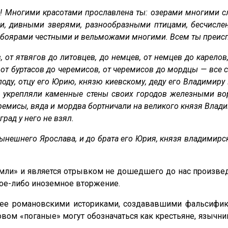
ая! Многими красотами прославлена ты: озерами многими 
и, дивными зверями, разнообразными птицами, бесчисле
оярами честными и вельможами многими. Всем ты преиспол
в, от ятвягов до литовцев, до немцев, от немцев до карелов
, от буртасов до черемисов, от черемисов до мордцы — в
оду, отцу его Юрию, князю киевскому, деду его Владимиру
ры укрепляли каменные стены своих городов железными во
еремисы, вяда и мордва бортничали на великого князя Влад
рад у него не взял.
 нынешнего Ярослава, и до брата его Юрия, князя владимир
мли» и является отрывком не дошедшего до нас произвед
кое-либо иноземное вторжение.
нее романовскими историками, создававшими фальсифика
овом «поганые» могут обозначаться как крестьяне, язычник