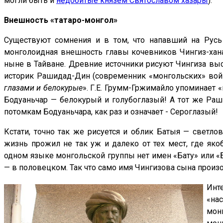
могли быть и
недобитые князем Святославом хазары
).
Внешность «татаро-монгол»
Существуют сомнения и в том, что напавший на Русь
монголоидная внешность главы кочевников Чингиз-хана
ныне в Тайване. Древние источники рисуют Чингиза вы
историк Рашидад-Дин (современник «монгольских» войн
глазами и белокурые
». Г.Е. Грумм-Гржимайло упоминает 
Бодуаньчар — белокурый и голубоглазый! А тот же Раш
потомкам Бодуаньчара, как раз и означает - Сероглазый!
Кстати, точно так же рисуется и облик Батыя — светло
жизнь прожил не так уж и далеко от тех мест, где як
одном языке монгольской группы нет имен «Бату» или «Б
— в половецком. Так что само имя Чингизова сына произ
Инт
«на
мон