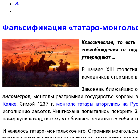
Фальсификация «татаро-монгольс
Классическая, то есть
«освобождения от орд
утверждают …
В начале XIII столет
кочевников огромное во
Завоевав ближайших со
километров
, монголы разгромили государство Хорезм, 
Калке
. Зимой 1237 г.
монголо-татары вторглись на Ру
исполнение заветов Чингисхана попытались покорить З
повернули назад, потому что боялись оставлять у себя в 
И началось татаро-монгольское иго. Огромная монгольск