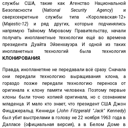
службы США, такие как Агенство Национальной
Безопасности (
National Security Agency
) и
сверхсекретные службы типа «Королевская-12»
(
Majestic-12
) и ряд других, которые подчинялись
напрямую Тайному Мировому Правительству, начали
получать инопланетные технологии ещё во времена
президента Дуайта Эйзенхауэра. И одной из таких
инопланетных технологий была технология
КЛОНИРОВАНИЯ
.
Правда, инопланетяне не передавали всё сразу. Сначала
они передали технологию выращивания клона, а
гораздо позже передали технологию переноса от
оригинала к клону памяти человека. Поэтому первые
клоны были точно копией оригинала, но с сознанием
младенца. И мало кто знает, что президент США Джон
Фицджеральд Кеннеди (
John Fitzgerald "Jack" Kennedy
)
был убит выстрелами в голову не 22 ноября 1963 года в
Далласе (официальная версия), а в Белом Доме в