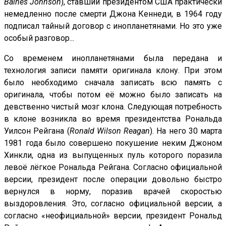
Baines Johnson
), ставший президентом США практически
немедленно после смерти Джона Кеннеди, в 1964 году
подписал тайный договор с инопланетянами. Но это уже
особый разговор...
Со временем инопланетянами была передана и
технология записи памяти оригинала клону. При этом
было необходимо сначала записать всю память с
оригинала, чтобы потом её можно было записать на
девственно чистый мозг клона. Следующая потребность
в клоне возникла во время президентства Рональда
Уилсон Рейгана (
Ronald Wilson Reagan
). На него 30 марта
1981 года было совершено покушение неким Джоном
Хинкли, одна из выпущенных пуль которого поразила
левоё лёгкое Рональда Рейгана. Согласно официальной
версии, президент после операции довольно быстро
вернулся в норму, поразив врачей скоростью
выздоровления. Это, согласно официальной версии, а
согласно «неофициальной» версии, президент Рональд