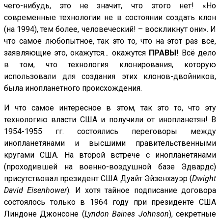
чего-нибудь, это не значит, что этого нет! «Но
современные технологии не в состоянии создать клон
(на 1994), тем более, человеческий! – воскликнут они». И
что самое любопытное, так это то, что на этот раз все,
заявляющие это, окажутся... окажутся
ПРАВЫ
! Всё дело
в том, что технология клонирования, которую
использовали для создания этих клонов-двойников,
была инопланетного происхождения.
И что самое интересное в этом, так это то, что эту
технологию власти США и получили от инопланетян! В
1954-1955 гг. состоялись переговоры между
инопланетянами и высшими правительственными
кругами США. На второй встрече с инопланетянами
(проходившей на военно-воздушной базе Эдвардс)
присутствовал президент США Дуайт Эйзенхауэр (
Dwight
David Eisenhower
). И хотя тайное подписание договора
состоялось только в 1964 году при президенте США
Линдоне Джонсоне (
Lyndon Baines Johnson
), секретные