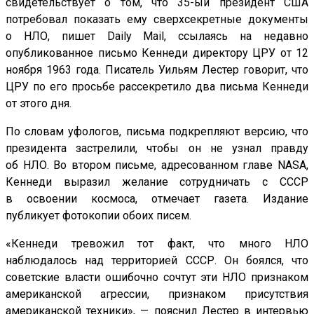
свидетельствует о том, что 35-ый президент США
потребовал показать ему сверхсекретные документы
о НЛО, пишет Daily Mail, ссылаясь на недавно
опубликованное письмо Кеннеди директору ЦРУ от 12
ноября 1963 года. Писатель Уильям Лестер говорит, что
ЦРУ по его просьбе рассекретило два письма Кеннеди
от этого дня.
По словам уфологов, письма подкрепляют версию, что
президента застрелили, чтобы он не узнал правду
об НЛО. Во втором письме, адресованном главе NASA,
Кеннеди выразил желание сотрудничать с СССР
в освоении космоса, отмечает газета. Издание
публикует фотокопии обоих писем.
«Кеннеди тревожил тот факт, что много НЛО
наблюдалось над территорией СССР. Он боялся, что
советские власти ошибочно сочтут эти НЛО признаком
американской агрессии, признаком присутствия
американской техники», — пояснил Лестер в интервью