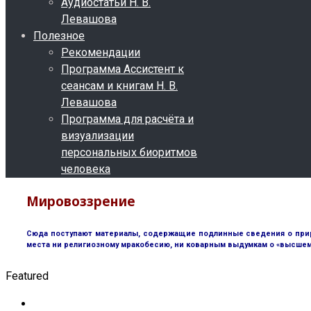
Аудиостатьи Н. В.
Левашова
Полезное
Рекомендации
Программа Ассистент к
сеансам и книгам Н. В.
Левашова
Программа для расчёта и
визуализации
персональных биоритмов
человека
Мировоззрение
Сюда поступают материалы, содержащие подлинные сведения о природ
места ни религиозному мракобесию, ни коварным выдумкам о «высшем 
Featured