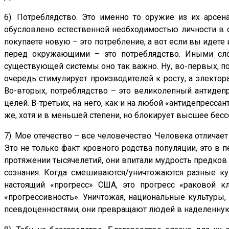
6). Потреблядство. Это именно то оружие из их арсена
обусловлено естественной необходимостью личности в о
покупаете новую – это потребление, а вот если вы идете
перед окружающими – это потреблядство. Иными слов
существующей системы оно так важно. Ну, во-первых, по
очередь стимулирует производителей к росту, а электо
Во-вторых, потреблядство – это великолепный антидеп
целей. В-третьих, на него, как и на любой «антидепресс
же, хотя и в меньшей степени, но блокирует высшее бесс
7). Мое отечество – все человечество. Человека отличает
Это не только факт кровного родства популяции, это 
протяжении тысячелетий, они впитали мудрость предков
сознания. Когда смешиваются/уничтожаются разные ку
настоящий «прогресс» США, это прогресс «раковой к
«прогрессивность». Уничтожая, национальные культуры, 
псевдоценностями, они превращают людей в наделенную