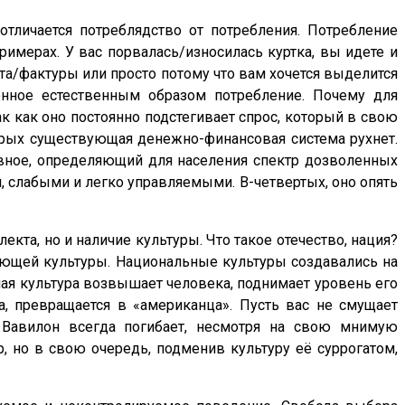
 отличается потреблядство от потребления. Потребление
имерах. У вас порвалась/износилась куртка, вы идете и
ета/фактуры или просто потому что вам хочется выделится
енное естественным образом потребление. Почему для
к как оно постоянно подстегивает спрос, который в свою
торых существующая денежно-финансовая система рухнет.
авное, определяющий для населения спектр дозволенных
и, слабыми и легко управляемыми. В-четвертых, оно опять
екта, но и наличие культуры. Что такое отечество, нация?
ающей культуры. Национальные культуры создавались на
ая культура возвышает человека, поднимает уровень его
, превращается в «американца». Пусть вас не смущает
, Вавилон всегда погибает, несмотря на свою мнимую
р, но в свою очередь, подменив культуру её суррогатом,