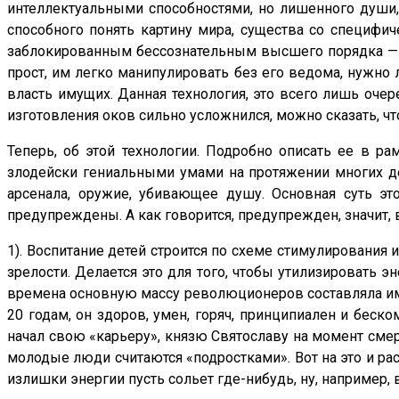
интеллектуальными способностями, но лишенного души,
способного понять картину мира, существа со специфич
заблокированным бессознательным высшего порядка — ид
прост, им легко манипулировать без его ведома, нужно 
власть имущих. Данная технология, это всего лишь очер
изготовления оков сильно усложнился, можно сказать, чт
Теперь, об этой технологии. Подробно описать ее в ра
злодейски гениальными умами на протяжении многих де
арсенала, оружие, убивающее душу. Основная суть эт
предупреждены. А как говорится, предупрежден, значит, 
1). Воспитание детей строится по схеме стимулирования
зрелости. Делается это для того, чтобы утилизировать э
времена основную массу революционеров составляла име
20 годам, он здоров, умен, горяч, принципиален и беск
начал свою «карьеру», князю Святославу на момент смерт
молодые люди считаются «подростками». Вот на это и ра
излишки энергии пусть сольет где-нибудь, ну, например,