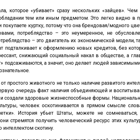
ла, которое «убивает» сразу нескольких «зайцев». Чем
бладании тем или иным предметом. Это легко видно в пр
 и покупаете куртку, потому что она брендовая/модного цв
ами, потреблядство – это неумеренное, не обусловл
треблядство – это двигатель их экономической модели, та
рат подталкивает к оформлению новых кредитов, без ко
рессант, снижающий социальный накал в обществе, а гл
ант» подсаживаются, а значит, оно делает людей зависимым
ознательное.
 от простого животного не только наличие развитого интелл
в первую очередь факт наличия объединяющей и воспитыв
 и создали здоровые жизнеспособные формы. Национальн
льтуры, человек оскотинивается в прямом смысле слова
летки». История убьет Штаты, можете не сомневаться
они стремятся получить человеческий ресурс этих культу
 интеллектом скотину.