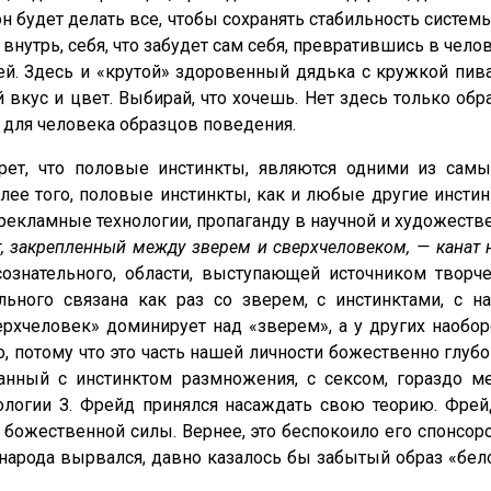
н будет делать все, чтобы сохранять стабильность систем
 внутрь, себя, что забудет сам себя, превратившись в чел
 Здесь и «крутой» здоровенный дядька с кружкой пива 
вкус и цвет. Выбирай, что хочешь. Нет здесь только образ
х для человека образцов поведения.
крет, что половые инстинкты, являются одними из самы
ее того, половые инстинкты, как и любые другие инстин
рекламные технологии, пропаганду в научной и художест
т, закрепленный между зверем и сверхчеловеком, — канат 
нательного, области, выступающей источником творчес
льного связана как раз со зверем, с инстинктами, с н
рхчеловек» доминирует над «зверем», а у других наобор
 потому что это часть нашей личности божественно глуб
занный с инстинктом размножения, с сексом, гораздо м
ологии З. Фрейд принялся насаждать свою теорию. Фрейд
 божественной силы. Вернее, это беспокоило его спонсо
народа вырвался, давно казалось бы забытый образ «бело