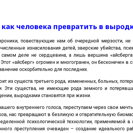
 как человека превратить в вырод
роники, повествующие нам об очередной мерзости, не 
численные изнасилования детей, зверские убийства, пси
 самом деле не сердцевина, а лишь вершина «айсберга»
Этот «айсберг» огромен и многогранен, он бесконечен в с
авнение оскорбительно для последних.
стоит из существ третьего рода, измененных, больных, по
. Эти существа, не имеющие рода земного и потерявш
ении, выродками становятся при жизни.
ашего внутреннего голоса, переступаем через свои меч
дков, нас превращают в безликую и отвратительную биом
еделенной психологической технологии, применяемой в 
нного преступления очевиден – создание идеального р