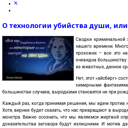
О технологии убийства души, или
Сводки криминальной х
нашего времени. Много
прохожих – все это на
очевидна большинству. 
из животных, данное ср
Нет, этот «айсберг» со
химерными фантазиями
большинстве случаев, выродками становятся не при рожд
Каждый раз, когда принимая решения, мы идем против н
Хотя, вернее будет сказать, что нас превращают в выро
монстра. Важно осознать, что мы являемся жертвой опр
доказательства заговора будут излишними. И мотив да