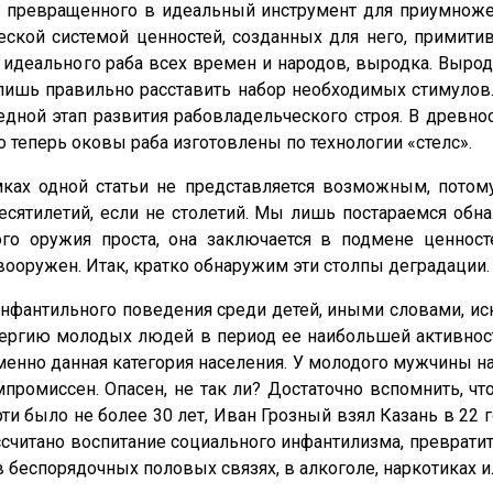
 превращенного в идеальный инструмент для приумножен
еской системой ценностей, созданных для него, примити
еального раба всех времен и народов, выродка. Выродк
лишь правильно расставить набор необходимых стимулов.
едной этап развития рабовладельческого строя. В древно
о теперь оковы раба изготовлены по технологии «стелс».
мках одной статьи не представляется возможным, потому
сятилетий, если не столетий. Мы лишь постараемся об
ого оружия проста, она заключается в подмене ценнос
вооружен. Итак, кратко обнаружим эти столпы деградации.
 инфантильного поведения среди детей, иными словами, ис
нергию молодых людей в период ее наибольшей активности
нно данная категория населения. У молодого мужчины нас
омпромиссен. Опасен, не так ли? Достаточно вспомнить, ч
и было не более 30 лет, Иван Грозный взял Казань в 22 г
ссчитано воспитание социального инфантилизма, преврати
 в беспорядочных половых связях, в алкоголе, наркотиках 