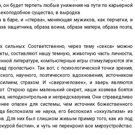
ы, он будет терпеть любые унижения на пути по карьерной
овекоподобное существо, в выродка.
в баре, и «стерва», меняющая мужиков, как перчатки, и
а защитника, образа воина, образа матери, образа поэта,
х сильных. Соответственно, через тему «секса» можно
кты, составляют нашу темную, животную часть личности,
венной литературе, компьютерные игры стимулируются эти
над пропастью
». Так вот, с психологической точки зрения,
кого, научного, поэтического вдохновения, источником
асилием, страхом. И «сверхчеловек», и зверь являются
от. Открою один маленький секрет, наши хозяева боятся
ока, неподконтрольна и непредсказуема. Они справедливо
енее опасен для системы, чем источник божественного
а беспокоила не наука, его беспокоил «оккультизм» из
ров. Для них был слишком живым пример того, как из под
курой бестии», и чуть не перекроил все мироустройство.