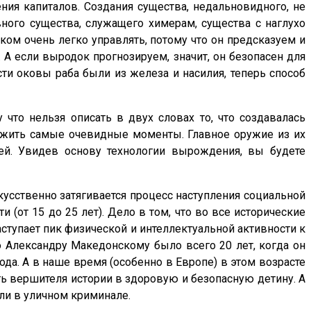
ия капиталов. Создания существа, недальновидного, не
вного существа, служащего химерам, существа с наглухо
ом очень легко управлять, потому что он предсказуем и
 А если выродок прогнозируем, значит, он безопасен для
сти оковы раба были из железа и насилия, теперь способ
 что нельзя описать в двух словах то, что создавалась
нажить самые очевидные моменты. Главное оружие из их
тей. Увидев основу технологии вырождения, вы будете
кусственно затягивается процесс наступления социальной
 (от 15 до 25 лет). Дело в том, что во все исторические
тупает пик физической и интеллектуальной активности к
то Александру Македонскому было всего 20 лет, когда он
ода. А в наше время (особенно в Европе) в этом возрасте
ть вершителя истории в здоровую и безопасную детину. А
или в уличном криминале.