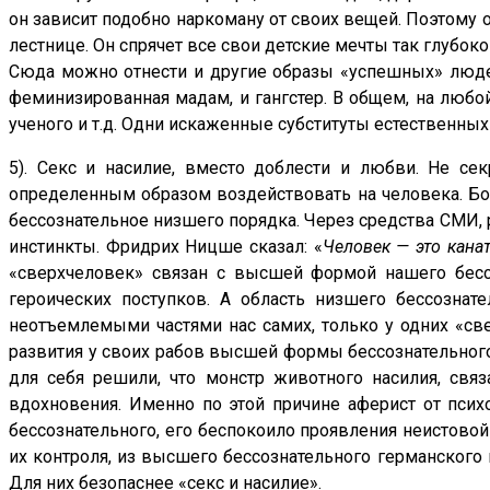
он зависит подобно наркоману от своих вещей. Поэтому о
лестнице. Он спрячет все свои детские мечты так глубоко
Сюда можно отнести и другие образы «успешных» людей.
феминизированная мадам, и гангстер. В общем, на любой 
ученого и т.д. Одни искаженные субституты естественны
5). Секс и насилие, вместо доблести и любви. Не се
определенным образом воздействовать на человека. Бол
бессознательное низшего порядка. Через средства СМИ, 
инстинкты. Фридрих Ницше сказал: «
Человек — это кана
«сверхчеловек» связан с высшей формой нашего бессоз
героических поступков. А область низшего бессознате
неотъемлемыми частями нас самих, только у одних «све
развития у своих рабов высшей формы бессознательного,
для себя решили, что монстр животного насилия, свя
вдохновения. Именно по этой причине аферист от псих
бессознательного, его беспокоило проявления неистовой
их контроля, из высшего бессознательного германского 
Для них безопаснее «секс и насилие».