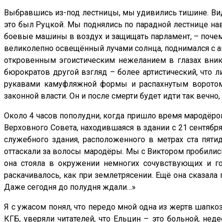
Выбравшись из-под лестницы, мы удивились тишине. Видим
это был Руцкой. Мы поднялись по парадной лестнице наве
боевые машины в воздух и защищать парламент, – почему
великолепно освещённый лучами солнца, поднимался с ав
откровенным эгоистическим нежеланием в глазах вник
бюрократов другой взгляд – более артистический, что л
рукавами камуфляжной формы и распахнутым воротом,
законной власти. Он и после смерти будет идти так вечно
Около 4 часов пополудни, когда пришло время мародёро
Верховного Совета, находившаяся в здании с 21 сентябр
служебного здания, расположенного в метрах ста пяти
оттаскали за волосы мародёры. Мы с Виктором пробились
она стояла в окружении немногих сочувствующих и г
раскачивалось, как при землетрясении. Ещё она сказал
Даже сегодня до полудня ждали…»
Я с ужасом понял, что передо мной одна из жертв шапко
КГБ, уверяли читателей, что Ельцин – это больной, не