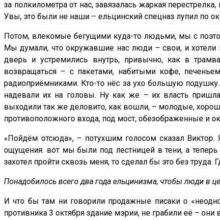
за полкилометра от нас, завязалась жаркая перестрелка, 
Увы, это были не наши – ельцинский спецназ лупил по о
Потом, влекомые бегущими куда-то людьми, мы с поэто
Мы думали, что окружавшие нас люди – свои, и хотели 
дверь и устремились внутрь, привычно, как в трамв
возвращаться – с пакетами, набитыми кофе, печеньем
радиоприёмниками. Кто-то нёс за ухо большую подушку.
надевали их на головы. Ну как же – их власть пришла
выходили так же деловито, как вошли, – молодые, хорошо
противоположного входа, под мост, обезображенные и о
«Пойдём отсюда», – потухшим голосом сказал Виктор. Я
ощущения: вот мы были под лестницей в тени, а теперь 
захотел пройти сквозь меня, то сделал бы это без труда.
Понадобилось всего два года ельцинизма, чтобы люди в 
И что бы там ни говорили продажные писаки о «неодно
противника 3 октября здание мэрии, не грабили её – они в