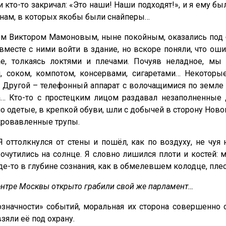
и кто-то закричал: «Это наши! Наши подходят!», и я ему был
кнам, в которых якобы были снайперы…
м Виктором Мамоновым, ныне покойным, оказались под 
вместе с ними войти в здание, но вскоре поняли, что ош
ае, толкаясь локтями и плечами. Почуяв неладное, мы
, соком, компотом, консервами, сигаретами… Некотор
 Другой – телефонный аппарат с волочащимися по земле
… Кто-то с простецким лицом раздавал незаполненные 
 одетые, в крепкой обуви, шли с добычей в сторону Ново
кровавленные трупы.
 оттолкнулся от стены и пошёл, как по воздуху, не чуя 
очутились на солнце. Я словно лишился плоти и костей: 
 Где-то в глубине сознания, как в обмелевшем колодце, пле
центре Москвы открыто грабили свой же парламент…
значности» событий, моральная их сторона совершенно о
зяли её под охрану.