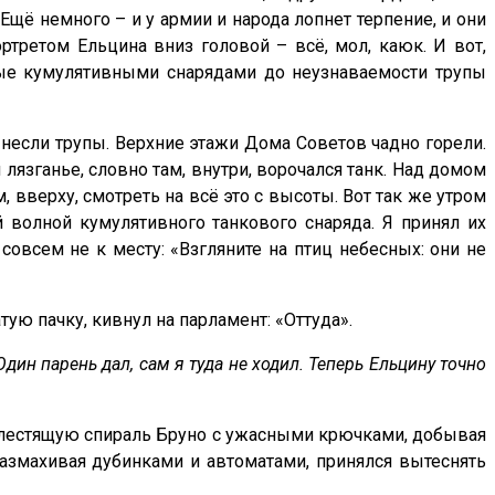
Ещё немного – и у армии и народа лопнет терпение, и они
ретом Ельцина вниз головой – всё, мол, каюк. И вот,
ные кумулятивными снарядами до неузнаваемости трупы
несли трупы. Верхние этажи Дома Советов чадно горели.
лязганье, словно там, внутри, ворочался танк. Над домом
, вверху, смотреть на всё это с высоты. Вот так же утром
олной кумулятивного танкового снаряда. Я принял их
 совсем не к месту: «Взгляните на птиц небесных: они не
тую пачку, кивнул на парламент: «Оттуда».
ин парень дал, сам я туда не ходил. Теперь Ельцину точно
блестящую спираль Бруно с ужасными крючками, добывая
азмахивая дубинками и автоматами, принялся вытеснять