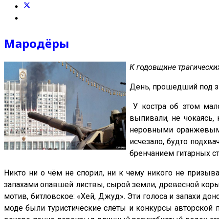
Мародёры
К годовщине трагических
День, прошедший под з
У костра об этом мало
выпивали, не чокаясь,
неровными оранжевыми
исчезало, будто подхва
бренчанием гитарных ст
Никто ни о чём не спорил, ни к чему никого не призыв
запахами опавшей листвы, сырой земли, древесной коры и
мотив, битловское: «Хей, Джуд». Эти голоса и запахи до
моде были туристические слёты и конкурсы авторской пе