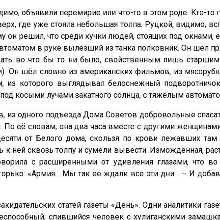
о, объявили перемирие или что-то в этом роде. Кто-то го
рх, где уже стояла небольшая толпа. Руцкой, видимо, вс
 он решил, что среди кучки людей, стоящих под окнами, е
томатом в руке вылезший из танка полковник. Он шёл прям
ать во что бы то ни было, свойственным лишь старши
и). Он шёл словно из американ­ских фильмов, из мясоруб
 из которого выглядывал белоснежный подворотничок
, под косыми лучами закатного солнца, с тяжёлым автомато
в, из одного подъезда Дома Советов добровольные спаса
я. По её словам, она два часа вместе с другими женщина
десяти от Белого дома, скользя по крови лежавших там
 к ней сквозь толпу и сумели вывести. Измождённая, рас
оворила с расширенными от удивления глазами, что во
а горько: «Армия… Мы так её ждали все эти дни… – И доб
закидательских статей газеты «День». Одни аналитики г
дееспособный, спившийся человек с хулиганскими замашка