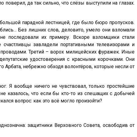
о поверил, да так сильно, что слёзы выступили на глазах.
большой парадной лестницей, где было бюро пропусков.
иблись… Без лишних слов, деловито, умело они взломали
 не последовали их примеру. Вскоре взломщики стали
ые счастливцы завладели портативными телевизорами и
 проводами. Третий – ворох милицей­ских фуражек. Иные
депутат­ские удостоверения с красными корочками. Они
го Арбата, небрежно обходя волонтёров, которые несли от
ног. Я вообще ничего не чувствовал, только простейшие
мне казалось, что если бы кто-то из спешащих с добычей
скался вопрос: как это всё могло произойти?
днозначна: защитники Верховного Совета, освободив от