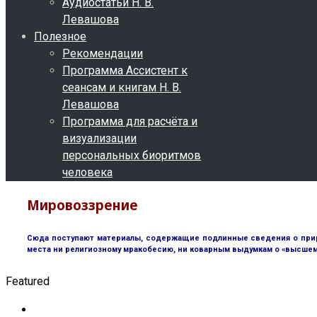
Аудиостатьи Н. В.
Левашова
Полезное
Рекомендации
Программа Ассистент к
сеансам и книгам Н. В.
Левашова
Программа для расчёта и
визуализации
персональных биоритмов
человека
Мировоззрение
Сюда поступают материалы, содержащие подлинные сведения о природ
места ни религиозному мракобесию, ни коварным выдумкам о «высшем 
Featured