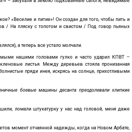
эх!» – забухали в землю подкованные сапоги, невидимые
такое? «Веселие и питие»! Он создан для того, чтобы пить и
ов / На пляску с топотом и свистом / Под говор пьяных
ялся), а теперь все устало молчали.
 самыми нашими головами гулко и часто ударил КПВТ –
 кленовые листья. Между деревьев стояла пронизанная
 Волни­стые пряди инея, искрясь на солнце, прихотливыми
усеничные боевые машины десанта преодолевали хлипкие
шили, ломали штукатурку у нас над головой, меня даже
оветов момент отчаянной надежды, когда на Новом Арбате,