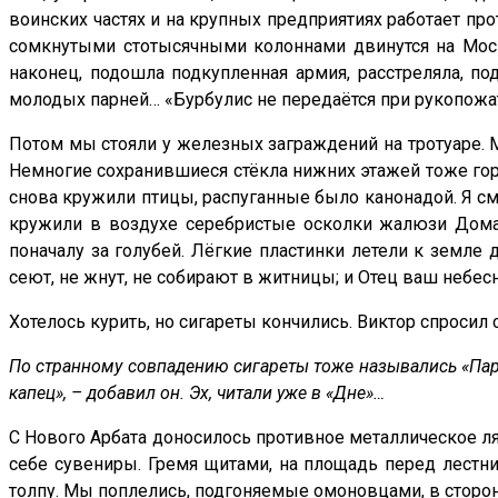
воинских частях и на крупных предприятиях работает про
сомкнутыми стотысячными колоннами двинутся на Моск
наконец, подошла подкупленная армия, расстреляла, 
молодых парней… «Бурбулис не передаётся при рукопожат
Потом мы стояли у железных заграждений на тротуаре. 
Немногие сохранившиеся стёкла нижних этажей тоже горел
снова кружили птицы, распуганные было канонадой. Я смот
кружили в воздухе серебристые осколки жалюзи Дома
поначалу за голубей. Лёгкие пластинки летели к земле д
сеют, не жнут, не собирают в житницы; и Отец ваш небесн
Хотелось курить, но сигареты кончились. Виктор спросил 
По странному совпадению сигареты тоже назывались «Парла
капец», – добавил он. Эх, читали уже в «Дне»…
С Нового Арбата доносилось противное металлическое 
себе сувениры. Гремя щитами, на площадь перед лестн
толпу. Мы поплелись, подгоняемые омоновцами, в сторо