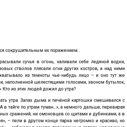
лся сокрушительным их поражением…
асывали сучья в огонь, наливали себе ледяной водки,
зовых стволов плясали огни других костров, а над ними
атывало из темноты чьё-нибудь лицо – и оно тут же
чи, наполненной шелестящими голосами, звоном бутылок,
 Кто из этих людей дожил до утра?
дать утра. Запах дыма и печёной картошки смешивался с
А в тайге по утрам туман…», а немного дальше, перевирая
ичных сражений, ни омоновцев со щитами и дубинками, а в
я», – пели в другом конце парка негромко и красиво, но