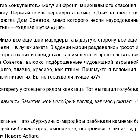
тив «оккупантов» могучий Фронт национального спасения. 
ву. Первый после переворота номер «Дня» вышел с порт
подожгла Дом Советов, мимо которого несли изуродован
ии» – ехидная шутка «Дня».
Мимо всё ёще шли мародёры, а в другую сторону всё ёще 
и – в лучах заката. В здании мэрии раздавались грохот и 
рел на них и завидовал: как им легко и просто летать там
 Советов, высоко подброшенные чудовищной взрывной в
олго, плавно, красиво, как птицы. Почему-то я вспомнил,
ый питает их. Вы не гораздо ли лучше их?»
сигарету у стоящего рядом кавказца. Тот вытащил голубова
мент». Заметив мой недобрый взгляд, кавказец сказал: «Од
лязганье – это «буржуины»-мародёры разбивали камнями 
ицей выбежал отряд омоновцев, построился в линию и, р
ну Нового Арбата…