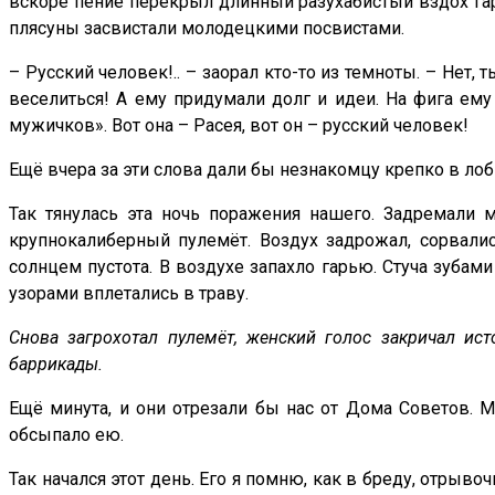
вскоре пение перекрыл длинный разухабистый вздох гар
плясуны засвистали молодецкими посвистами.
– Русский человек!.. – заорал кто-то из темноты. – Нет, т
веселиться! А ему придумали долг и идеи. На фига ему
мужичков». Вот она – Расея, вот он – русский человек!
Ещё вчера за эти слова дали бы незнакомцу крепко в лоб 
Так тянулась эта ночь поражения нашего. Задремали 
крупнокалиберный пулемёт. Воздух задрожал, сорвали
солнцем пустота. В воздухе запахло гарью. Стуча зубами
узорами вплетались в траву.
Снова загрохотал пулемёт, женский голос закричал ис
баррикады.
Ещё минута, и они отрезали бы нас от Дома Советов. 
обсыпало ею.
Так начался этот день. Его я помню, как в бреду, отрыв