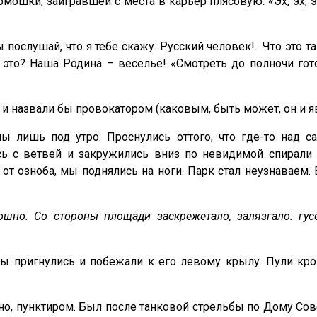
мошки, заигравшей с места в карьер плясовую. «Эх, эх, 
ы по­слушай, что я тебе скажу. Русский человек!.. Что это 
 это? Наша Родина – веселье! «Смотреть до полночи гот
и назвали бы провокатором (каковым, быть может, он и явл
мы лишь под утро. Проснулись оттого, что где-то над
сь с ветвей и закружились вниз по невидимой спирали
 от озноба, мы поднялись на ноги. Парк стал неузнаваем.
тошно. Со стороны площади заскрежетало, залязгало: г
Мы пригнулись и побежали к его левому крылу. Пули кро
очно, пунктиром. Был после танковой стрельбы по Дому С