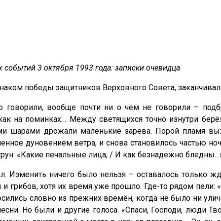
 событий 3 октября 1993 года: записки очевидца
наком победы защитников Верховного Совета, заканчива
 говорили, вообще почти ни о чём не говорили – подбр
 как на поминках… Между светящихся точно изнутри берё
 шарами дрожали маленькие зарева. Порой пламя выхв
ченное дуновением ветра, и снова становилось частью но
рун. «Какие печальные лица, / И как безнадёжно бледны…»
ал. Изменить ничего было нельзя – оставалось только ж
 грибов, хотя их время уже прошло. Где-то рядом пели: «
носились словно из прежних времён, когда не было ни ул
сни. Но были и другие голоса. «Спаси, Господи, люди Тво