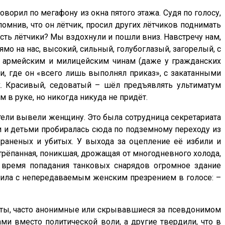
ворил по мегафону из окна пятого этажа. Судя по голосу,
помнив, что он лётчик, просил других лётчиков поднимать
сть лётчики? Мы вздохнули и пошли вниз. Навстречу нам,
о на нас, высокий, сильный, голубоглазый, загорелый, с
м армейским и милицейским чинам (даже у гражданских
ки, где он «всего лишь выполнял приказ», с закатанными
. Красивый, седоватый – шёл предъявлять ультиматум
м в руке, но никогда никуда не придёт.
тели вывели женщину. Это была сотрудница секретариата
ми и детьми пробиралась сюда по подземному переходу из
 раненых и убитых. У выхода за оцепление её избили и
трёпанная, поникшая, дрожащая от многодневного холода,
 время попадания танковых снарядов огромное здание
авила с непередаваемым женским презрением в голосе: –
азеты, часто анонимные или скрывавшиеся за псевдонимом
ми вместо политической воли, а другие твердили, что в