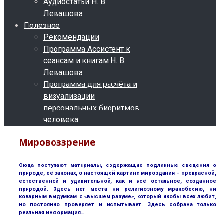
Аудиостатьи Н. В.
Левашова
Полезное
Рекомендации
Программа Ассистент к
сеансам и книгам Н. В.
Левашова
Программа для расчёта и
визуализации
персональных биоритмов
человека
Мировоззрение
Сюда поступают материалы, содержащие подлинные сведения о
природе, её законах, о настоящей картине мироздания – прекрасной,
естественной и удивительной, как и всё остальное, созданное
природой. Здесь нет места ни религиозному мракобесию, ни
коварным выдумкам о «высшем разуме», который якобы всех любит,
но постоянно проверяет и испытывает. Здесь собрана только
реальная информация…