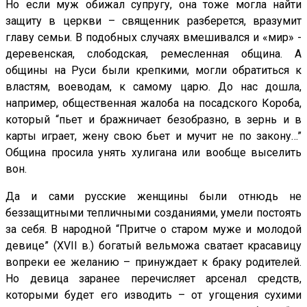
Но если муж обижал супругу, она тоже могла найти
защиту в церкви – священник разберется, вразумит
главу семьи. В подобных случаях вмешивался и «мир» -
деревенская, слободская, ремесленная община. А
общины на Руси были крепкими, могли обратиться к
властям, воеводам, к самому царю. До нас дошла,
например, общественная жалоба на посадского Короба,
который “пьет и бражничает безобразно, в зернь и в
карты играет, жену свою бьет и мучит не по закону…”
Община просила унять хулигана или вообще выселить
вон.
Да и сами русские женщины были отнюдь не
беззащитными тепличными созданиями, умели постоять
за себя. В народной “Притче о старом муже и молодой
девице” (XVII в.) богатый вельможа сватает красавицу
вопреки ее желанию – принуждает к браку родителей.
Но девица заранее перечисляет арсенал средств,
которыми будет его изводить – от угощения сухими