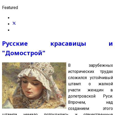
Featured
Русские красавицы и
"Домострой"
В зарубежных
исторических трудах
сложился устойчивый
штамп о жалкой
участи женщин в
допетровской Руси.
Впрочем, над
созданием этого
штампа немало потрудились и отечественные