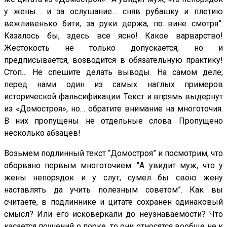
у жены… и за ослушание… сняв рубашку и плетию
вежливенько бити, за руки держа, по вине смотря”.
Казалось бы, здесь все ясно! Какое варварство!
Жестокость не только допускается, но и
предписывается, возводится в обязательную практику!
Стоп… Не спешите делать выводы. На самом деле,
перед нами один из самых наглых примеров
исторической фальсификации. Текст и впрямь выдернут
из «Домостроя», но… обратите внимание на многоточия.
В них пропущены не отдельные слова. Пропущено
несколько абзацев!
Возьмем подлинный текст “Домостроя” и посмотрим, что
оборвано первым многоточием: “А увидит муж, что у
жены непорядок и у слуг, сумел бы свою жену
наставлять да учить полезным советом”. Как вы
считаете, в подлиннике и цитате сохранен одинаковый
смысл? Или его исковеркали до неузнаваемости? Что
касается поучений о порке, то они относятся вообще не к