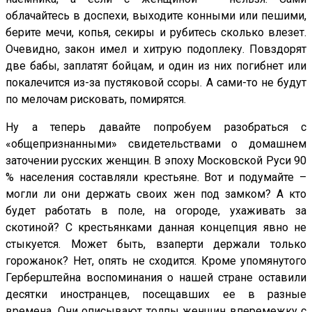
облачайтесь в доспехи, выходите конными или пешими,
берите мечи, копья, секиры и рубитесь сколько влезет.
Очевидно, закон имел и хитрую подоплеку. Повздорят
две бабы, заплатят бойцам, и один из них погибнет или
покалечится из-за пустяковой ссоры. А сами-то не будут
по мелочам рисковать, помирятся.
Ну а теперь давайте попробуем разобраться с
«общепризнанными» свидетельствами о домашнем
заточении русских женщин. В эпоху Московской Руси 90
% населения составляли крестьяне. Вот и подумайте –
могли ли они держать своих жен под замком? А кто
будет работать в поле, на огороде, ухаживать за
скотиной? С крестьянками данная концепция явно не
стыкуется. Может быть, взаперти держали только
горожанок? Нет, опять не сходится. Кроме упомянутого
Герберштейна воспоминания о нашей стране оставили
десятки иностранцев, посещавших ее в разные
времена. Они описывают толпы женщин вперемежку с