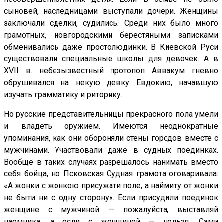
сыновей, наследницами выступали дочери. Женщины
заключали сделки, судились. Среди них было много
грамотных, новгородскими берестяными записками
обменивались даже простолюдинки. В Киевской Руси
существовали специальные школы для девочек. А в
XVII в. небезызвестный протопоп Аввакум гневно
обрушивался на некую девку Евдокию, начавшую
изучать грамматику и риторику.
Но русские представительницы прекрасного пола умели
и владеть оружием. Имеются неоднократные
упоминания, как они обороняли стены городов вместе с
мужчинами. Участвовали даже в судных поединках.
Вообще в таких случаях разрешалось нанимать вместо
себя бойца, но Псковская Судная грамота оговаривала:
«А жонки с жонкою присужати поле, а наймиту от жонки
не быти ни с одну сторону». Если присудили поединок
женщине с мужчиной — пожалуйста, выставляй
наемника, а если с женщиной — нельзя. Сами