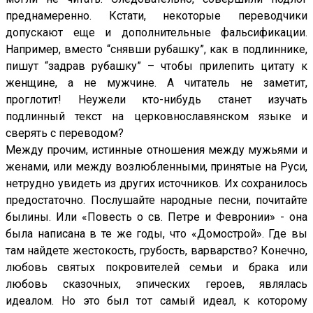
преднамеренно. Кстати, некоторые переводчики
допускают еще и дополнительные фальсификации.
Например, вместо “снявши рубашку”, как в подлиннике,
пишут “задрав рубашку” – чтобы прилепить цитату к
женщине, а не мужчине. А читатель не заметит,
проглотит! Неужели кто-нибудь станет изучать
подлинный текст на церковнославянском языке и
сверять с переводом?
Между прочим, истинные отношения между мужьями и
женами, или между возлюбленными, принятые на Руси,
нетрудно увидеть из других источников. Их сохранилось
предостаточно. Послушайте народные песни, почитайте
былины. Или «Повесть о св. Петре и Февронии» - она
была написана в те же годы, что «Домострой». Где вы
там найдете жестокость, грубость, варварство? Конечно,
любовь святых покровителей семьи и брака или
любовь сказочных, эпических героев, являлась
идеалом. Но это был тот самый идеал, к которому