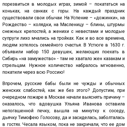
порезвиться в молодых играх, зимой – покататься на
коньках, на санках с горы. На каждый праздник
существовали свои обычаи. На Успение – «дожинки», на
Рождество – колядки, на Масленицу – блины, штурмы
снежных крепостей, а женихи с невестами и молодые
супруги лихо мчались на тройках. Как и во все времена,
людям хотелось семейного счастья. В Устюге в 1630 г.
объявили набор 150 девушек, желающих поехать в
Сибирь «на замужество» - там не хватало жен казакам и
стрельцам. Нужное количество набралось мгновенно,
покатили через всю Россию!
Впрочем, русские бабы были не чужды и обычных
женских слабостей, как же без этого? Допустим, при
очередном пожаре в Москве начали выяснять причину –
оказалось, что вдовушка Ульяна Иванова оставила
непогашенной печку, вышла на минутку к соседу,
дьячку Тимофею Голосову, да и засиделась, заболталась
в гостях. Чесала языком, пока не закричали, что ее дом