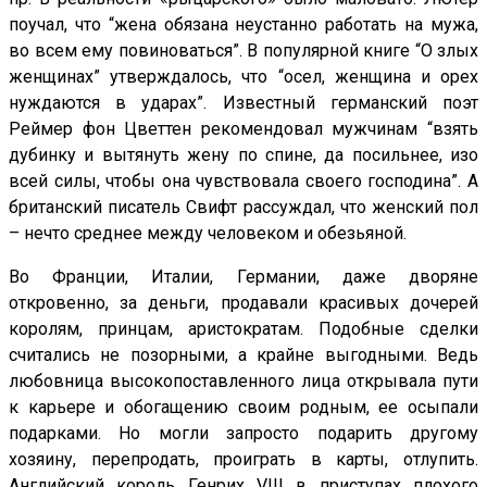
поучал, что “жена обязана неустанно работать на мужа,
во всем ему повиноваться”. В популярной книге “О злых
женщинах” утверждалось, что “осел, женщина и орех
нуждаются в ударах”. Известный германский поэт
Реймер фон Цветтен рекомендовал мужчинам “взять
дубинку и вытянуть жену по спине, да посильнее, изо
всей силы, чтобы она чувствовала своего господина”. А
британский писатель Свифт рассуждал, что женский пол
– нечто среднее между человеком и обезьяной.
Во Франции, Италии, Германии, даже дворяне
откровенно, за деньги, продавали красивых дочерей
королям, принцам, аристократам. Подобные сделки
считались не позорными, а крайне выгодными. Ведь
любовница высокопоставленного лица открывала пути
к карьере и обогащению своим родным, ее осыпали
подарками. Но могли запросто подарить другому
хозяину, перепродать, проиграть в карты, отлупить.
Английский король Генрих VIII в приступах плохого