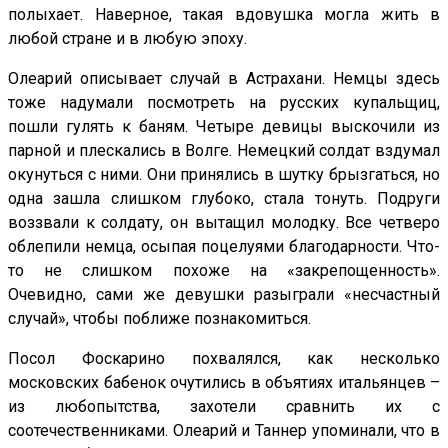
полыхает. Наверное, такая вдовушка могла жить в
любой стране и в любую эпоху.
Олеарий описывает случай в Астрахани. Немцы здесь
тоже надумали посмотреть на русских купальщиц,
пошли гулять к баням. Четыре девицы выскочили из
парной и плескались в Волге. Немецкий солдат вздумал
окунуться с ними. Они принялись в шутку брызгаться, но
одна зашла слишком глубоко, стала тонуть. Подруги
воззвали к солдату, он вытащил молодку. Все четверо
облепили немца, осыпая поцелуями благодарности. Что-
то не слишком похоже на «закрепощенность».
Очевидно, сами же девушки разыграли «несчастный
случай», чтобы поближе познакомиться.
Посол Фоскарино похвалялся, как несколько
московских бабенок очутились в объятиях итальянцев –
из любопытства, захотели сравнить их с
соотечественниками. Олеарий и Таннер упоминали, что в