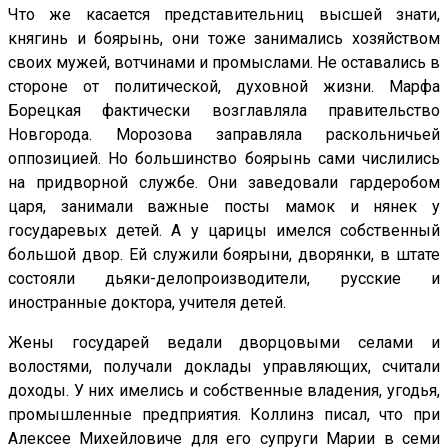
Что же касается представительниц высшей знати,
княгинь и боярынь, они тоже занимались хозяйством
своих мужей, вотчинами и промыслами. Не оставались в
стороне от политической, духовной жизни. Марфа
Борецкая фактически возглавляла правительство
Новгорода. Морозова заправляла раскольничьей
оппозицией. Но большинство боярынь сами числились
на придворной службе. Они заведовали гардеробом
царя, занимали важные посты мамок и нянек у
государевых детей. А у царицы имелся собственный
большой двор. Ей служили боярыни, дворянки, в штате
состояли дьяки-делопроизводители, русские и
иностранные доктора, учителя детей.
Жены государей ведали дворцовыми селами и
волостями, получали доклады управляющих, считали
доходы. У них имелись и собственные владения, угодья,
промышленные предприятия. Коллинз писал, что при
Алексее Михейловиче для его супруги Марии в семи