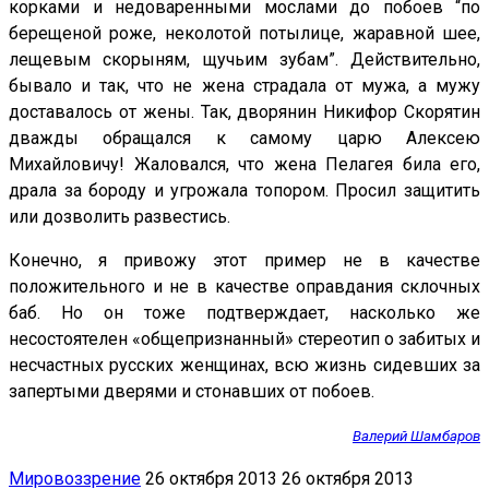
корками и недоваренными мослами до побоев “по
берещеной роже, неколотой потылице, жаравной шее,
лещевым скорыням, щучьим зубам”. Действительно,
бывало и так, что не жена страдала от мужа, а мужу
доставалось от жены. Так, дворянин Никифор Скорятин
дважды обращался к самому царю Алексею
Михайловичу! Жаловался, что жена Пелагея била его,
драла за бороду и угрожала топором. Просил защитить
или дозволить развестись.
Конечно, я привожу этот пример не в качестве
положительного и не в качестве оправдания склочных
баб. Но он тоже подтверждает, насколько же
несостоятелен «общепризнанный» стереотип о забитых и
несчастных русских женщинах, всю жизнь сидевших за
запертыми дверями и стонавших от побоев.
Валерий Шамбаров
Мировоззрение
26 октября 2013
26 октября 2013