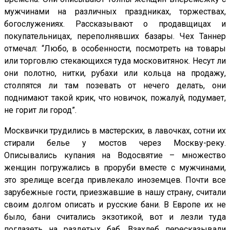
мужчинами на различных праздниках, торжествах,
богослужениях. Рассказывают о продавщицах и
покупательницах, переполнявших базары. Чех Таннер
отмечал: “Любо, в особенности, посмотреть на товары
или торговлю стекающихся туда московитянок. Несут ли
они полотно, нитки, рубахи или кольца на продажу,
столпятся ли там позевать от нечего делать, они
поднимают такой крик, что новичок, пожалуй, подумает,
не горит ли город”.
Москвички трудились в мастерских, в лавочках, сотни их
стирали белье у мостов через Москву-реку.
Описывались купания на Водосвятие – множество
женщин погружались в проруби вместе с мужчинами,
это зрелище всегда привлекало иноземцев. Почти все
зарубежные гости, приезжавшие в нашу страну, считали
своим долгом описать и русские бани. В Европе их не
было, бани считались экзотикой, вот и лезли туда
поглазеть на раздетых баб. Взахлеб пересказывали