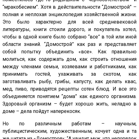
“мракобесием”. Хотя в действительности “Домострой” –
полная и неплохая энциклопедия хозяйственной жизни.
Это было характерно для всей средневековой
литературы, книги стоили дорого, и покупатель хотел,
чтобы в одной книге было собрано “все” в той или иной
области знаний. “Домострой” как раз и представляет
собой попытку объединить «все». Как правильно
молиться, как содержать дом, как строить отношения
между членами семьи, хозяевами и работниками, как
принимать гостей, ухаживать за скотом, как
заготавливать рыбу, грибы, капусту, как делать квас,
мед, пиво, приводятся рецепты сотен блюд. И все это
объединяется понятием “дома” как единого организма.
Здоровый организм – будет хорошо жить, неладно в
доме – дела пойдут наперекосяк.
Но по различным работам – научным,
публицистическим, художественным, кочует одна и та
же цитата из «Домостроя»: “А увидит муж, что непорядок