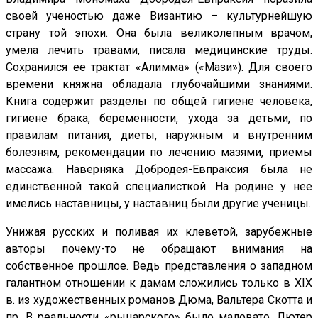
своей ученостью даже Византию – культурнейшую
страну той эпохи. Она была великолепным врачом,
умела лечить травами, писала медицинские труды.
Сохранился ее трактат «Алимма» («Мази»). Для своего
времени княжна обладала глубочайшими знаниями.
Книга содержит разделы по общей гигиене человека,
гигиене брака, беременности, ухода за детьми, по
правилам питания, диеты, наружным и внутренним
болезням, рекомендации по лечению мазями, приемы
массажа. Наверняка Добродея-Евпраксия была не
единственной такой специалисткой. На родине у нее
имелись наставницы, у наставниц были другие ученицы.
Унижая русских и поливая их клеветой, зарубежные
авторы почему-то не обращают внимания на
собственное прошлое. Ведь представления о западном
галантном отношении к дамам сложились только в XIX
в. из художественных романов Дюма, Вальтера Скотта и
пр. В реальности «рыцарского» было маловато. Лютер