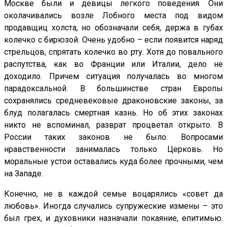
Москве были и девицы легкого поведения. Они
околачивались возле Лобного места под видом
продавщиц холста, но обозначали себя, держа в губах
колечко с бирюзой. Очень удобно – если появится наряд
стрельцов, спрятать колечко во рту. Хотя до повального
распутства, как во Франции или Италии, дело не
доходило. Причем ситуация получалась во многом
парадоксальной. В большинстве стран Европы
сохранялись средневековые драконовские законы, за
блуд полагалась смертная казнь. Но об этих законах
никто не вспоминал, разврат процветал открыто. В
России таких законов не было. Вопросами
нравственности занималась только Церковь. Но
моральные устои оставались куда более прочными, чем
на Западе.
Конечно, не в каждой семье воцарялись «совет да
любовь». Иногда случались супружеские измены – это
был грех, и духовники назначали покаяние, епитимью.