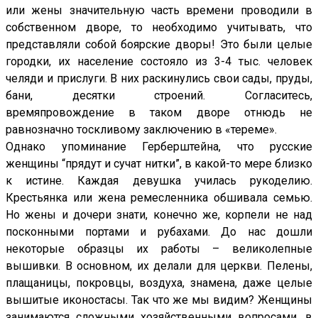
или жены значительную часть времени проводили в
собственном дворе, то необходимо учитывать, что
представляли собой боярские дворы! Это были целые
городки, их население состояло из 3-4 тыс. человек
челяди и прислуги. В них раскинулись свои сады, пруды,
бани, десятки строений. Согласитесь,
времяпровождение в таком дворе отнюдь не
равнозначно тоскливому заключению в «тереме».
Однако упоминание Герберштейна, что русские
женщины “прядут и сучат нитки”, в какой-то мере близко
к истине. Каждая девушка училась рукоделию.
Крестьянка или жена ремесленника обшивала семью.
Но жены и дочери знати, конечно же, корпели не над
посконными портами и рубахами. До нас дошли
некоторые образцы их работы – великолепные
вышивки. В основном, их делали для церкви. Пелены,
плащаницы, покровцы, воздуха, знамена, даже целые
вышитые иконостасы. Так что же мы видим? Женщины
занимаются сложными хозяйственными вопросами, в