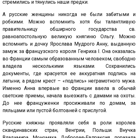
стремились и тянулись наши предки.
А русские женщины никогда не были забитыми и
робкими. Можно вспомнить хотя бы талантливую
правительницу обширного государства св.
равноапостольную великую княгиню Ольгу. Можно
вспомнить и дочку Ярослава Мудрого Анну, выданную
замуж за французского короля Генриха I. Она оказалась
во Франции самым образованным человеком, свободно
владела несколькими языками. Сохранились
документы, где красуется ее аккуратная подпись на
латыни, а рядом крест – «подпись» неграмотного мужа.
Именно Анна впервые во Франции ввела в обычай
светские приемы, начала выезжать с дамами на охоты.
До нее француженки просиживали по домам, за
пяльцами или пустой болтовней с прислугой.
Русские княжны проявляли себя в роли королев
скандинавских стран, Венгрии, Польши. Внучка
Владимира Мономаха Добродея-Евпраксия поразила