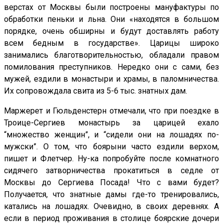
верстах от Москвы были построены мануфактуры по
обработки пеньки и льна. Они «находятся в большом
порядке, очень обширны и будут доставлять работу
всем бедным в государстве». Царицы широко
занимались благотворительностью, обладали правом
помилования преступников. Нередко они с сами, без
мужей, ездили в монастыри и храмы, в паломничества.
Их сопровождала свита из 5-6 тыс. знатных дам.
Маржерет и Гюльденстерн отмечали, что при поездке в
Троице-Сергиев монастырь за царицей ехало
“множество женщин”, и “сидели они на лошадях по-
мужски”. О том, что боярыни часто ездили верхом,
пишет и Флетчер. Ну-ка попробуйте после комнатного
сидячего затворничества прокатиться в седле от
Москвы до Сергиева Посада! Что с вами будет?
Получается, что знатные дамы где-то тренировались,
катались на лошадях. Очевидно, в своих деревнях. А
если в период проживания в столице боярские дочери