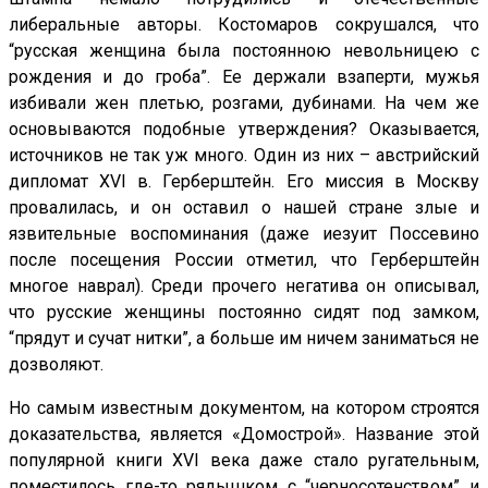
либеральные авторы. Костомаров сокрушался, что
“русская женщина была постоянною невольницею с
рождения и до гроба”. Ее держали взаперти, мужья
избивали жен плетью, розгами, дубинами. На чем же
основываются подобные утверждения? Оказывается,
источников не так уж много. Один из них – австрийский
дипломат XVI в. Герберштейн. Его миссия в Москву
провалилась, и он оставил о нашей стране злые и
язвительные воспоминания (даже иезуит Поссевино
после посещения России отметил, что Герберштейн
многое наврал). Среди прочего негатива он описывал,
что русские женщины постоянно сидят под замком,
“прядут и сучат нитки”, а больше им ничем заниматься не
дозволяют.
Но самым известным документом, на котором строятся
доказательства, является «Домострой». Название этой
популярной книги XVI века даже стало ругательным,
поместилось где-то рядышком с “черносотенством” и