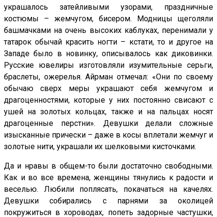
украшалось затейливыми узорами, праздничные
костюмы – жемчугом, бисером. Модницы щеголяли
башмачками на очень высоких каблуках, перенимали у
татарок обычай красить ногти – кстати, то и другое на
Западе было в новинку, описывалось как диковинки.
Русские ювелиры изготовляли изумительные серьги,
браслеты, ожерелья. Айрман отмечал: «Они по своему
обычаю сверх меры украшают себя жемчугом и
драгоценностями, которые у них постоянно свисают с
ушей на золотых кольцах, также и на пальцах носят
драгоценные перстни». Девушки делали сложные
изысканные прически – даже в косы вплетали жемчуг и
золотые нити, украшали их шелковыми кисточками.
Да и нравы в общем-то были достаточно свободными.
Как и во все времена, женщины тянулись к радости и
веселью. Любили поплясать, покачаться на качелях.
Девушки собирались с парнями за околицей
покружиться в хороводах, попеть задорные частушки,