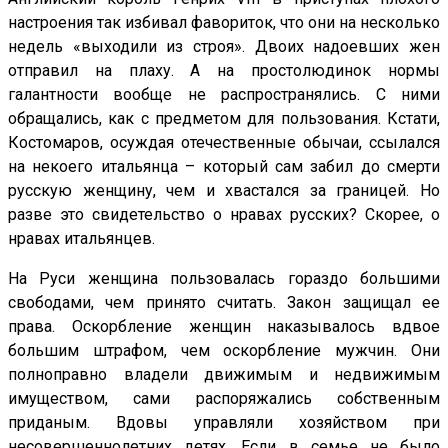
настроения так избивал фавориток, что они на несколько
недель «выходили из строя». Двоих надоевших жен
отправил на плаху. А на простолюдинок нормы
галантности вообще не распространялись. С ними
обращались, как с предметом для пользования. Кстати,
Костомаров, осуждая отечественные обычаи, ссылался
на некоего итальянца – который сам забил до смерти
русскую женщину, чем и хвастался за границей. Но
разве это свидетельство о нравах русских? Скорее, о
нравах итальянцев.
На Руси женщина пользовалась гораздо большими
свободами, чем принято считать. Закон защищал ее
права. Оскорбление женщин наказывалось вдвое
большим штрафом, чем оскорбление мужчин. Они
полноправно владели движимым и недвижимым
имуществом, сами распоряжались собственным
приданым. Вдовы управляли хозяйством при
несовершеннолетних детях. Если в семье не было