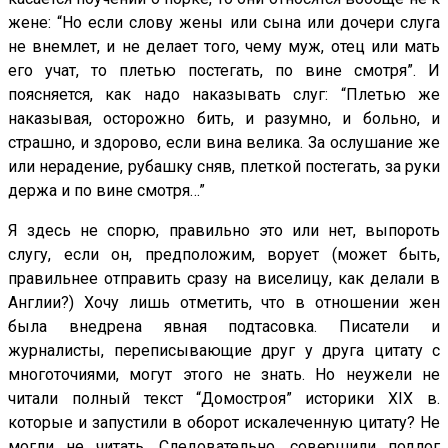
жене: “Но если слову жены или сына или дочери слуга
не внемлет, и не делает того, чему муж, отец или мать
его учат, то плетью постегать, по вине смотря”. И
поясняется, как надо наказывать слуг: “Плетью же
наказывая, осторожно бить, и разумно, и больно, и
страшно, и здорово, если вина велика. За ослушание же
или нерадение, рубашку сняв, плеткой постегать, за руки
держа и по вине смотря…”
Я здесь не спорю, правильно это или нет, выпороть
слугу, если он, предположим, ворует (может быть,
правильнее отправить сразу на виселицу, как делали в
Англии?) Хочу лишь отметить, что в отношении жен
была внедрена явная подтасовка. Писатели и
журналисты, переписывающие друг у друга цитату с
многоточиями, могут этого не знать. Но неужели не
читали полный текст “Домостроя” историки XIX в.
которые и запустили в оборот искалеченную цитату? Не
могли не читать. Следовательно, совершили подлог